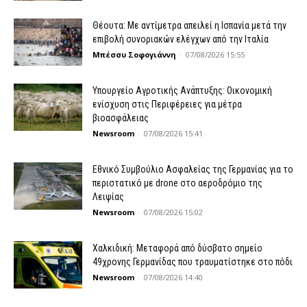
Θέουτα: Με αντίμετρα απειλεί η Ισπανία μετά την
επιβολή συνοριακών ελέγχων από την Ιταλία
Μπέσσυ Σοφογιάννη
-
07/08/2026 15:55
Υπουργείο Αγροτικής Ανάπτυξης: Οικονομική
ενίσχυση στις Περιφέρειες για μέτρα
βιοασφάλειας
Newsroom
-
07/08/2026 15:41
Εθνικό Συμβούλιο Ασφαλείας της Γερμανίας για το
περιστατικό με drone στο αεροδρόμιο της
Λειψίας
Newsroom
-
07/08/2026 15:02
Χαλκιδική: Μεταφορά από δύσβατο σημείο
49χρονης Γερμανίδας που τραυματίστηκε στο πόδι
Newsroom
-
07/08/2026 14:40