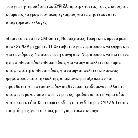
του για την προεδρία του
ΣΥΡΙΖΑ
, προτρέποντας τους φίλους του
κόμματος να γραφτούν μέλη εγκαίρως για να ψηφίσουν στις
επερχόμενες εκλογές.
«Γεμίστε τώρα τις ΟΜ και τις Νομαρχιακές. Γραφτείτε άμεσα μέλη
στον ΣΥΡΙΖΑ μέχρι τις 11 Οκτωβρίου για να μπορείτε να ψηφίσετε
για συνέδρους. Να ακουστεί η φωνή σας. Να μπορείτε να πείτε ένα
ηχηρό: «Είμαι εδώ!» «Είμαι εδώ», για να μην αποκλειστεί καμία
υποψηφιότητα. «Είμαι εδώ», για να μην αποκλειστεί κανένας
ψηφοφόρος από την κάλπη», σημειώνει μεταξύ άλλων και
προσθέτει: « Προσωπικά, δεν αισθάνομαι προδομένος, αλλά πιο
αποφασισμένος από ποτέ, να μη σας προδώσω ποτέ. Είμαι εδώ
γιατί είστε εδώ. Και είμαστε εδώ για τον δικό μας ΣΥΡΙΖΑ. Για την
πατρίδα μας, για τις ζωές μας, για το μέλλον μας».