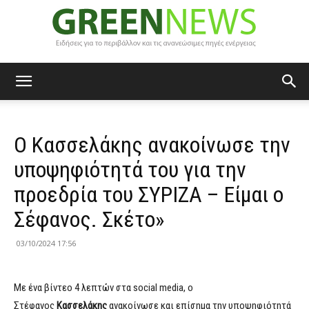
Green
Ο Κασσελάκης ανακοίνωσε την
News
υποψηφιότητά του για την
προεδρία του ΣΥΡΙΖΑ – Είμαι ο
Σέφανος. Σκέτο»
03/10/2024 17:56
Με ένα βίντεο 4 λεπτών στα social media, ο
Στέφανος
Κασσελάκης
ανακοίνωσε και επίσημα την υποψηφιότητά