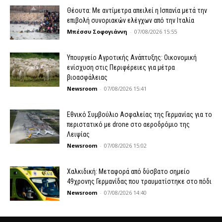
Θέουτα: Με αντίμετρα απειλεί η Ισπανία μετά την
επιβολή συνοριακών ελέγχων από την Ιταλία
Μπέσσυ Σοφογιάννη
-
07/08/2026 15:55
Υπουργείο Αγροτικής Ανάπτυξης: Οικονομική
ενίσχυση στις Περιφέρειες για μέτρα
βιοασφάλειας
Newsroom
-
07/08/2026 15:41
Εθνικό Συμβούλιο Ασφαλείας της Γερμανίας για το
περιστατικό με drone στο αεροδρόμιο της
Λειψίας
Newsroom
-
07/08/2026 15:02
Χαλκιδική: Μεταφορά από δύσβατο σημείο
49χρονης Γερμανίδας που τραυματίστηκε στο πόδι
Newsroom
-
07/08/2026 14:40