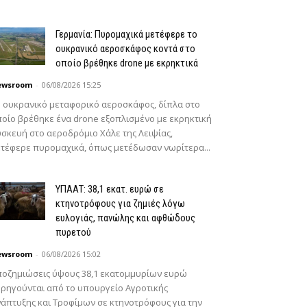
Γερμανία: Πυρομαχικά μετέφερε το
ουκρανικό αεροσκάφος κοντά στο
οποίο βρέθηκε drone με εκρηκτικά
ewsroom
-
06/08/2026 15:25
 ουκρανικό μεταφορικό αεροσκάφος, δίπλα στο
οίο βρέθηκε ένα drone εξοπλισμένο με εκρηκτική
σκευή στο αεροδρόμιο Χάλε της Λειψίας,
τέφερε πυρομαχικά, όπως μετέδωσαν νωρίτερα...
ΥΠΑΑΤ: 38,1 εκατ. ευρώ σε
κτηνοτρόφους για ζημιές λόγω
ευλογιάς, πανώλης και αφθώδους
πυρετού
ewsroom
-
06/08/2026 15:02
οζημιώσεις ύψους 38,1 εκατομμυρίων ευρώ
ρηγούνται από το υπουργείο Αγροτικής
άπτυξης και Τροφίμων σε κτηνοτρόφους για την