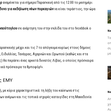
όρ
αναμένεται για σήμερα Παρασκευή από τις 12:00 το μεσημέρι
νδυνο για εκδήλωση νέων πυρκαγιών
να είναι τεράστιος, την ώρα
ναούτογλου
σε ανάρτηση του στην σελίδα του στο fecebbok ο
N
Το
οπ
Παρασκευής μέχρι και τις 7 το απόγευμα κυρίως στους δήμους
συ
με
Ειδυλλίας, Τανάγρας, Αχαρνών και Ωρωπού (καθώς και στα
ς) θα περάσει ένας αρκετά δυνατός Λίβας, ο οποίος πρόσκαιρα
υτικά πρόσκαιρα τα 8μποφόρ!».
ης ΕΜΥ
 με κύρια χαρακτηριστικά: τη λήξη του καύσωνα στις
N
ων ανέμων και τις τοπικά ισχυρές καταιγίδες στη Μακεδονία
Απ
χο
Αν