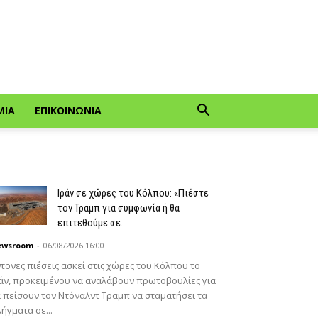
ΜΊΑ
ΕΠΙΚΟΙΝΩΝΊΑ
Ιράν σε χώρες του Κόλπου: «Πιέστε
τον Τραμπ για συμφωνία ή θα
επιτεθούμε σε...
ewsroom
-
06/08/2026 16:00
τονες πιέσεις ασκεί στις χώρες του Κόλπου το
άν, προκειμένου να αναλάβουν πρωτοβουλίες για
 πείσουν τον Ντόναλντ Τραμπ να σταματήσει τα
ήγματα σε...