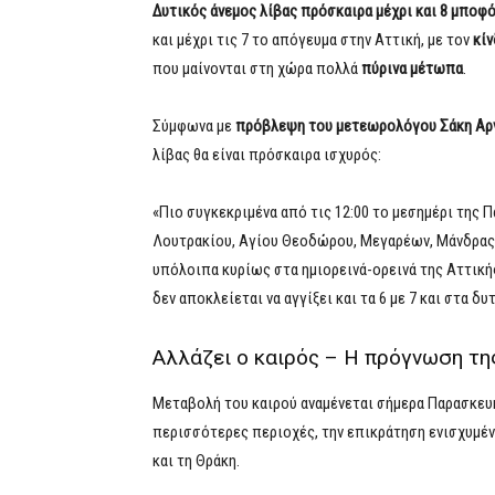
Δυτικός άνεμος λίβας
πρόσκαιρα μέχρι και 8 μποφ
και μέχρι τις 7 το απόγευμα στην Αττική, με τον
κί
που μαίνονται στη χώρα πολλά
πύρινα μέτωπα
.
Σύμφωνα με
πρόβλεψη του μετεωρολόγου Σάκη Αρ
λίβας θα είναι πρόσκαιρα ισχυρός:
«Πιο συγκεκριμένα από τις 12:00 το μεσημέρι της 
Λουτρακίου, Αγίου Θεοδώρου, Μεγαρέων, Μάνδρας, 
υπόλοιπα κυρίως στα ημιορεινά-ορεινά της Αττική
δεν αποκλείεται να αγγίξει και τα 6 με 7 και στα δ
Αλλάζει ο καιρός – Η πρόγνωση τ
Μεταβολή του καιρού αναμένεται σήμερα Παρασκευή,
περισσότερες περιοχές, την επικράτηση ενισχυμέν
και τη Θράκη.