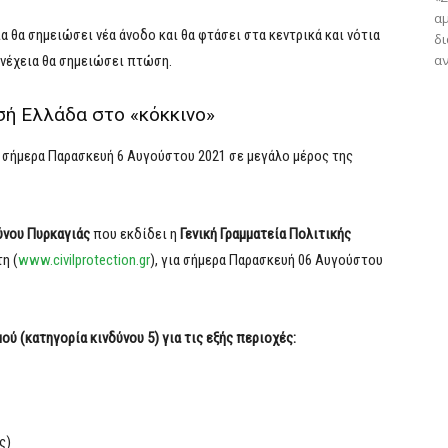
αμ
α θα σημειώσει νέα άνοδο και θα φτάσει στα κεντρικά και νότια
δ
αν
υνέχεια θα σημειώσει πτώση.
σή Ελλάδα στο «κόκκινο»
 σήμερα Παρασκευή 6 Αυγούστου 2021 σε μεγάλο μέρος της
ύνου Πυρκαγιάς
που εκδίδει η
Γενική Γραμματεία Πολιτικής
η (
www.civilprotection.gr
), για σήμερα Παρασκευή 06 Αυγούστου
ύ (κατηγορία κινδύνου 5) για τις εξής περιοχές:
ς)