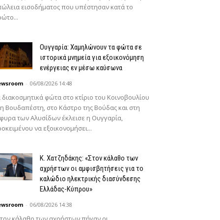
ώλεια εισοδήματος που υπέστησαν κατά το
ώτο...
Ουγγαρία: Χαμηλώνουν τα φώτα σε
ιστορικά μνημεία για εξοικονόμηση
ενέργειας εν μέσω καύσωνα
ewsroom
-
06/08/2026 14:48
 διακοσμητικά φώτα στο κτίριο του Κοινοβουλίου
η Βουδαπέστη, στο Κάστρο της Βούδας και στη
φυρα των Αλυσίδων έκλεισε η Ουγγαρία,
οκειμένου να εξοικονομήσει...
Κ. Χατζηδάκης: «Στον κάλαθο των
αχρήστων οι αμφισβητήσεις για το
καλώδιο ηλεκτρικής διασύνδεσης
Ελλάδας-Κύπρου»
ewsroom
-
06/08/2026 14:38
τον κάλαθο των αχρήστων πήγαν οι