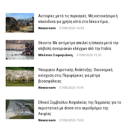
Αυτοψίες μετά τις πυρκαγιές: Μη κατοικήσιμα ή
επικίνδυνα για χρήση επτά στα δέκα κτίρια...
Newsroom
-
07/08/2026 16:04
Θέουτα: Με αντίμετρα απειλεί η Ισπανία μετά την
επιβολή συνοριακών ελέγχων από την Ιταλία
Μπέσσυ Σοφογιάννη
-
07/08/2026 15:55
Υπουργείο Αγροτικής Ανάπτυξης: Οικονομική
ενίσχυση στις Περιφέρειες για μέτρα
βιοασφάλειας
Newsroom
-
07/08/2026 15:41
Εθνικό Συμβούλιο Ασφαλείας της Γερμανίας για το
περιστατικό με drone στο αεροδρόμιο της
Λειψίας
Newsroom
-
07/08/2026 15:02