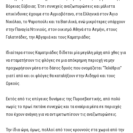
Βόρειας Εύβοιας. Έτσι συνεχείς αναζωπυρώσεις και μάλιστα
επικίνδυνες έχουμε στο Αγριοβότανο, στα Ελληνικά στον Άγιο
Νικόλαο, το Ψαροπούλι και τα Βασιλικά, ενώ μικρότερες υπάρχουν
στην Παναγία Ντινιούς, στον οικισμό Αθηνά στο Ασμήνι, στους
Γαλατσάδες, την Αβγαριά και τους Καματριάδες.
Ιδιαίτερα στους Καματριάδες δίδεται μία μεγάλη μάχη από χθες για
να σταματήσουν τις φλόγες σε μια απόκρημνη περιοχή να μην
προχωρήσουν μέσα στο δάσος δρυός που ονομάζεται “Τελέθριο”
γιατί από κει οι φλόγες θα καταλήξουν στην Αιδηψό και τους
Ωρεούς.
Εκτός από τις επίγειες δυνάμεις της Πυροσβεστικής, από πολύ
νωρίς το πρωί πετάνε συνεχώς και τα εναέρια μέσα σε περιοχές
που έχουν ανάγκη για να αντιμετωπίσουν τις αναζωπυρώσεις.
Την ίδια ώρα, όμως, πολλοί από τους κρουνούς στα χωριά από την