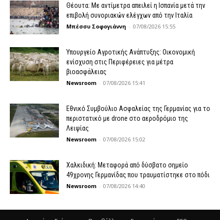
Θέουτα: Με αντίμετρα απειλεί η Ισπανία μετά την
επιβολή συνοριακών ελέγχων από την Ιταλία
Μπέσσυ Σοφογιάννη
-
07/08/2026 15:55
Υπουργείο Αγροτικής Ανάπτυξης: Οικονομική
ενίσχυση στις Περιφέρειες για μέτρα
βιοασφάλειας
Newsroom
-
07/08/2026 15:41
Εθνικό Συμβούλιο Ασφαλείας της Γερμανίας για το
περιστατικό με drone στο αεροδρόμιο της
Λειψίας
Newsroom
-
07/08/2026 15:02
Χαλκιδική: Μεταφορά από δύσβατο σημείο
49χρονης Γερμανίδας που τραυματίστηκε στο πόδι
Newsroom
-
07/08/2026 14:40