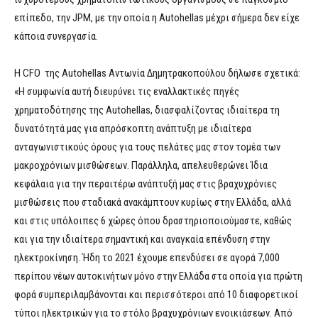
επίπεδο, την JPM, με την οποία η Autohellas μέχρι σήμερα δεν είχε
κάποια συνεργασία.
Η CFO της Autohellas Αντωνία Δημητρακοπούλου δήλωσε σχετικά:
«H συμφωνία αυτή διευρύνει τις εναλλακτικές πηγές
χρηματοδότησης της Autohellas, διασφαλίζοντας ιδιαίτερα τη
δυνατότητά μας για απρόσκοπτη ανάπτυξη με ιδιαίτερα
ανταγωνιστικούς όρους για τους πελάτες μας στον τομέα των
μακροχρόνιων μισθώσεων. Παράλληλα, απελευθερώνει Ίδια
κεφάλαια για την περαιτέρω ανάπτυξή μας στις βραχυχρόνιες
μισθώσεις που σταδιακά ανακάμπτουν κυρίως στην Ελλάδα, αλλά
και στις υπόλοιπες 6 χώρες όπου δραστηριοποιούμαστε, καθώς
και για την ιδιαίτερα σημαντική και αναγκαία επένδυση στην
ηλεκτροκίνηση. Ήδη το 2021 έχουμε επενδύσει σε αγορά 7,000
περίπου νέων αυτοκινήτων μόνο στην Ελλάδα στα οποία για πρώτη
φορά συμπεριλαμβάνονται και περισσότεροι από 10 διαφορετικοί
τύποι ηλεκτρικών για το στόλο βραχυχρόνιων ενοικιάσεων. Από