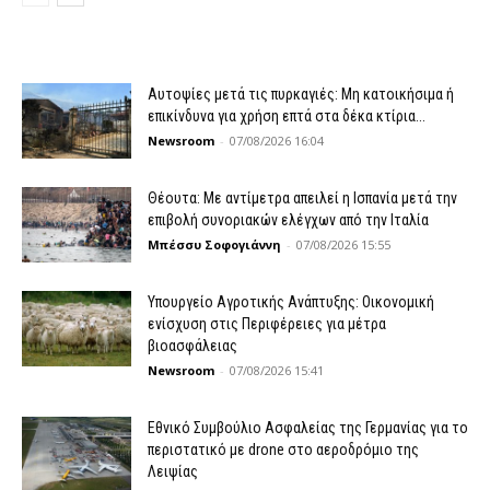
Αυτοψίες μετά τις πυρκαγιές: Μη κατοικήσιμα ή
επικίνδυνα για χρήση επτά στα δέκα κτίρια...
Newsroom
-
07/08/2026 16:04
Θέουτα: Με αντίμετρα απειλεί η Ισπανία μετά την
επιβολή συνοριακών ελέγχων από την Ιταλία
Μπέσσυ Σοφογιάννη
-
07/08/2026 15:55
Υπουργείο Αγροτικής Ανάπτυξης: Οικονομική
ενίσχυση στις Περιφέρειες για μέτρα
βιοασφάλειας
Newsroom
-
07/08/2026 15:41
Εθνικό Συμβούλιο Ασφαλείας της Γερμανίας για το
περιστατικό με drone στο αεροδρόμιο της
Λειψίας