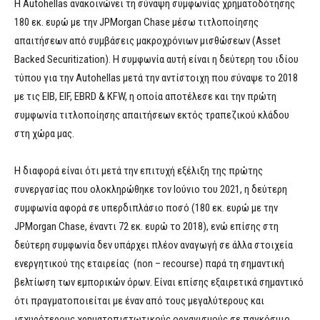
Η Autohellas ανακοινώνει τη σύναψη συμφωνίας χρηματοδότησης
180 εκ. ευρώ με την JPMorgan Chase μέσω τιτλοποίησης
απαιτήσεων από συμβάσεις μακροχρόνιων μισθώσεων (Asset
Backed Securitization). H συμφωνία αυτή είναι η δεύτερη του ιδίου
τύπου για την Autohellas μετά την αντίστοιχη που σύναψε το 2018
με τις ΕΙΒ, EIF, EBRD & KFW, η οποία αποτέλεσε και την πρώτη
συμφωνία τιτλοποίησης απαιτήσεων εκτός τραπεζικού κλάδου
στη χώρα μας.
Η διαφορά είναι ότι μετά την επιτυχή εξέλιξη της πρώτης
συνεργασίας που ολοκληρώθηκε τον Ιούνιο του 2021, η δεύτερη
συμφωνία αφορά σε υπερδιπλάσιο ποσό (180 εκ. ευρώ με την
JPMorgan Chase, έναντι 72 εκ. ευρώ το 2018), ενώ επίσης στη
δεύτερη συμφωνία δεν υπάρχει πλέον αναγωγή σε άλλα στοιχεία
ενεργητικού της εταιρείας (non – recourse) παρά τη σημαντική
βελτίωση των εμπορικών όρων. Είναι επίσης εξαιρετικά σημαντικό
ότι πραγματοποιείται με έναν από τους μεγαλύτερους και
ισχυρότερους χρηματοπιστωτικούς οργανισμούς σε παγκόσμιο