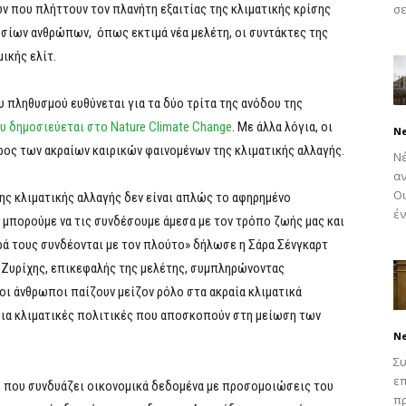
ν που πλήττουν τον πλανήτη εξαιτίας της κλιματικής κρίσης
σε
σίων ανθρώπων, όπως εκτιμά νέα μελέτη, οι συντάκτες της
ικής ελίτ.
 πληθυσμού ευθύνεται για τα δύο τρίτα της ανόδου της
υ δημοσιεύεται στο Nature Climate Change
. Με άλλα λόγια, οι
N
ος των ακραίων καιρικών φαινομένων της κλιματικής αλλαγής.
Νέ
α
Ου
της κλιματικής αλλαγής δεν είναι απλώς το αφηρημένο
έν
μπορούμε να τις συνδέσουμε άμεσα με τον τρόπο ζωής μας και
ιρά τους συνδέονται με τον πλούτο» δήλωσε η Σάρα Σένγκαρτ
 Ζυρίχης, επικεφαλής της μελέτης, συμπληρώνοντας
οι άνθρωποι παίζουν μείζον ρόλο στα ακραία κλιματικά
για κλιματικές πολιτικές που αποσκοπούν στη μείωση των
N
Συ
επ
ο που συνδυάζει οικονομικά δεδομένα με προσομοιώσεις του
π