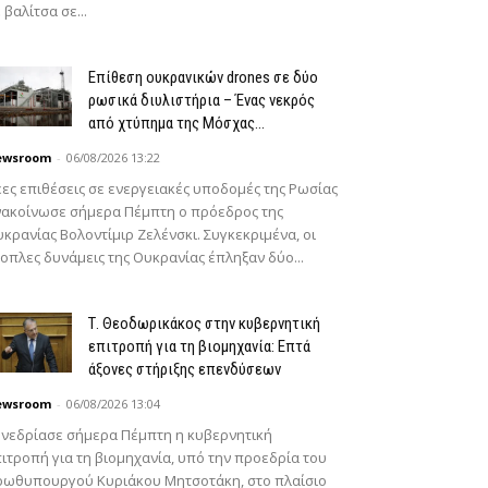
 βαλίτσα σε...
Επίθεση ουκρανικών drones σε δύο
ρωσικά διυλιστήρια – Ένας νεκρός
από χτύπημα της Μόσχας...
ewsroom
-
06/08/2026 13:22
ες επιθέσεις σε ενεργειακές υποδομές της Ρωσίας
νακοίνωσε σήμερα Πέμπτη ο πρόεδρος της
κρανίας Βολοντίμιρ Ζελένσκι. Συγκεκριμένα, οι
οπλες δυνάμεις της Ουκρανίας έπληξαν δύο...
Τ. Θεοδωρικάκος στην κυβερνητική
επιτροπή για τη βιομηχανία: Επτά
άξονες στήριξης επενδύσεων
ewsroom
-
06/08/2026 13:04
νεδρίασε σήμερα Πέμπτη η κυβερνητική
ιτροπή για τη βιομηχανία, υπό την προεδρία του
ρωθυπουργού Κυριάκου Μητσοτάκη, στο πλαίσιο