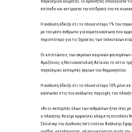
παγκόσμιου κλίματος. Οι ερευνητές υπολόγισαν 
επίπεδο και εκτίμησαν την επίδρασή του σε συγκεκ
Η ανάλυση έδειξε ότι το πλουσιότερο 1% του παγ
με τον μέσο άνθρωπο για κύματα καύσωνα που εμφαν
περισσότερο για τις ξηρασίες των τελευταίων ετώ
Οι επιπτώσεις των ακραίων καιρικών φαινομένων ε
Αμαζόνιος, η Νοτιοανατολική Ασία και το νότιο τμή
παγκόσμιες εκπομπές αερίων του θερμοκηπίου.
Η ανάλυση έδειξε ότι το πλουσιότερο 10% μόνο σε 
καύσωνες στις πιο ευάλωτες περιοχές του πλανήτ
«Αν οι εκπομπές όλων των ανθρώπων ήταν ίσες με
ο πλανήτης θα είχε εμφανίσει ελάχιστη επιπλέον θ
Σλόισνερ του Διεθνούς Ινστιτούτου Ανάλυσης Εφαρ
ομάδας, καταλήγοντας: «Η αντιμετώπιση αυτής της 