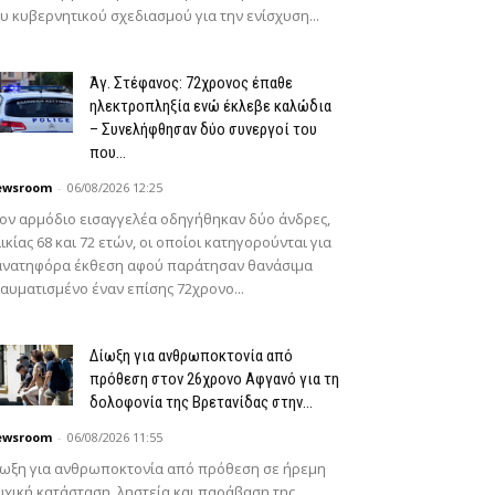
υ κυβερνητικού σχεδιασμού για την ενίσχυση...
Άγ. Στέφανος: 72χρονος έπαθε
ηλεκτροπληξία ενώ έκλεβε καλώδια
– Συνελήφθησαν δύο συνεργοί του
που...
ewsroom
-
06/08/2026 12:25
ον αρμόδιο εισαγγελέα οδηγήθηκαν δύο άνδρες,
ικίας 68 και 72 ετών, οι οποίοι κατηγορούνται για
ανατηφόρα έκθεση αφού παράτησαν θανάσιμα
αυματισμένο έναν επίσης 72χρονο...
Δίωξη για ανθρωποκτονία από
πρόθεση στον 26χρονο Αφγανό για τη
δολοφονία της Βρετανίδας στην...
ewsroom
-
06/08/2026 11:55
ίωξη για ανθρωποκτονία από πρόθεση σε ήρεμη
χική κατάσταση, ληστεία και παράβαση της