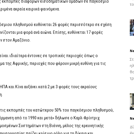
τις εκπομπές διαφόρων εισοδηματικών ομάδων σε παγκόσμιο
το
ριμένα ακραία καιρικά φαινόμενα.
κόσμιου πληθυσμού ευθύνεται 26 φορές περισσότερο σε σχέση
ίζονται μια φορά ανά αιώνα. Επίσης, ευθύνεται 17 φορές
ν στον Αμαζόνιο.
N
ίναι ιδιαίτερα έντονες σε τροπικές περιοχές όπως ο
Στ
μα της Αφρικής, περιοχές που φέρουν μικρή ευθύνη για τις
ηλ
θ
τρ
ΗΠΑ και Κίνα αυξάνει κατά 2 με 3 φορές τους ακραίους
η.
 τις εκπομπές του κατώτερου 50% του παγκόσμιου πληθυσμού,
έρμανση από το 1990 και μετά» δήλωσε ο Καρλ-Φρίντριχ
N
μοσμένων Συστημάτων στη Βιέννη, μέλος της ερευνητικής
Δ
ψυ
ανισορροπίας παίζει κρίσιμο ρόλο για τη δίκαιη και