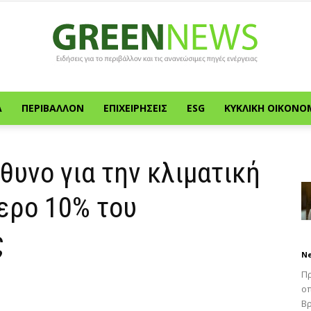
Α
ΠΕΡΙΒΆΛΛΟΝ
ΕΠΙΧΕΙΡΉΣΕΙΣ
ESG
ΚΥΚΛΙΚΉ ΟΙΚΟΝΟ
Green
υνο για την κλιματική
ερο 10% του
News
ς
N
Πρ
οπ
Βρ