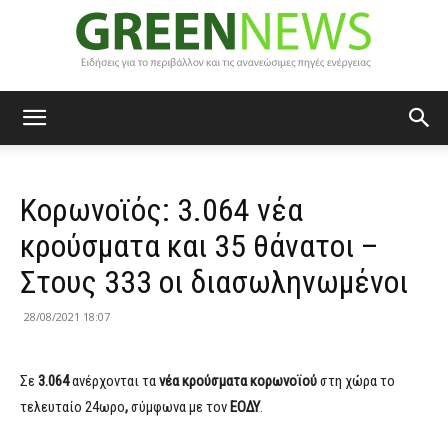
Green
Κορωνοϊός: 3.064 νέα
News
κρούσματα και 35 θάνατοι –
Στους 333 οι διασωληνωμένοι
28/08/2021 18:07
Σε
3.064
ανέρχονται τα
νέα κρούσματα
κορωνοϊού
στη χώρα το
τελευταίο 24ωρο
,
σύμφωνα με τον
ΕΟΔΥ
.