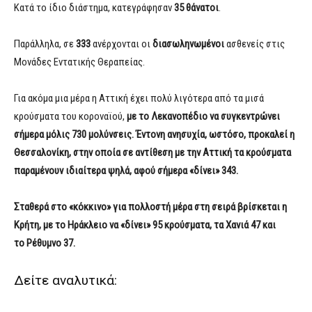
Κατά το ίδιο διάστημα, κατεγράφησαν
35
θ
ά
νατοι
.
Παράλληλα, σε
333
ανέρχονται οι
διασωληνωμένοι
ασθενείς στις
Μονάδες Εντατικής Θεραπείας.
Για ακόμα μια μέρα η Αττική έχει πολύ λιγότερα από τα μισά
κρούσματα του κοροναϊού,
με το Λεκανοπέδιο να συγκεντρώνει
σήμερα μόλις 730 μολύνσεις. Έντονη ανησυχία, ωστόσο, προκαλεί η
Θεσσαλονίκη, στην οποία σε αντίθεση με την Αττική τα κρούσματα
παραμένουν ιδιαίτερα ψηλά, αφού σήμερα «δίνει» 343.
Σταθερά στο «κόκκινο» για πολλοστή μέρα στη σειρά βρίσκεται η
Κρήτη, με το Ηράκλειο να «δίνει» 95 κρούσματα, τα Χανιά 47 και
το Ρέθυμνο 37.
Δείτε αναλυτικά: