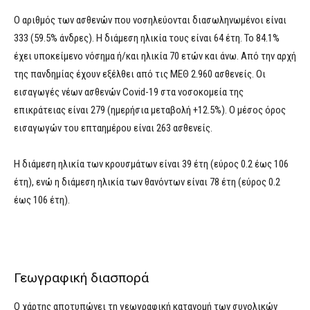
Ο αριθμός των ασθενών που νοσηλεύονται διασωληνωμένοι είναι
333 (59.5% άνδρες). Η διάμεση ηλικία τους είναι 64 έτη. To 84.1%
έχει υποκείμενο νόσημα ή/και ηλικία 70 ετών και άνω. Από την αρχή
της πανδημίας έχουν εξέλθει από τις ΜΕΘ 2.960 ασθενείς. Οι
εισαγωγές νέων ασθενών Covid-19 στα νοσοκομεία της
επικράτειας είναι 279 (ημερήσια μεταβολή +12.5%). Ο μέσος όρος
εισαγωγών του επταημέρου είναι 263 ασθενείς.
Η διάμεση ηλικία των κρουσμάτων είναι 39 έτη (εύρος 0.2 έως 106
έτη), ενώ η διάμεση ηλικία των θανόντων είναι 78 έτη (εύρος 0.2
έως 106 έτη).
Γεωγραφική διασπορά
Ο χάρτης αποτυπώνει τη γεωγραφική κατανομή των συνολικών