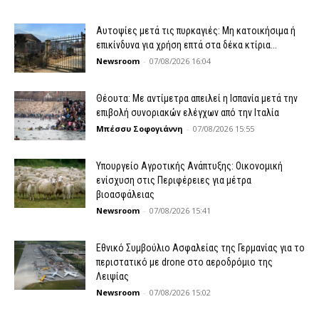
Αυτοψίες μετά τις πυρκαγιές: Μη κατοικήσιμα ή
επικίνδυνα για χρήση επτά στα δέκα κτίρια...
Newsroom
-
07/08/2026 16:04
Θέουτα: Με αντίμετρα απειλεί η Ισπανία μετά την
επιβολή συνοριακών ελέγχων από την Ιταλία
Μπέσσυ Σοφογιάννη
-
07/08/2026 15:55
Υπουργείο Αγροτικής Ανάπτυξης: Οικονομική
ενίσχυση στις Περιφέρειες για μέτρα
βιοασφάλειας
Newsroom
-
07/08/2026 15:41
Εθνικό Συμβούλιο Ασφαλείας της Γερμανίας για το
περιστατικό με drone στο αεροδρόμιο της
Λειψίας
Newsroom
-
07/08/2026 15:02