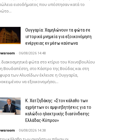
ώλεια εισοδήματος που υπέστησαν κατά το
ώτο...
Ουγγαρία: Χαμηλώνουν τα φώτα σε
ιστορικά μνημεία για εξοικονόμηση
ενέργειας εν μέσω καύσωνα
ewsroom
-
06/08/2026 14:48
 διακοσμητικά φώτα στο κτίριο του Κοινοβουλίου
η Βουδαπέστη, στο Κάστρο της Βούδας και στη
φυρα των Αλυσίδων έκλεισε η Ουγγαρία,
οκειμένου να εξοικονομήσει...
Κ. Χατζηδάκης: «Στον κάλαθο των
αχρήστων οι αμφισβητήσεις για το
καλώδιο ηλεκτρικής διασύνδεσης
Ελλάδας-Κύπρου»
ewsroom
-
06/08/2026 14:38
τον κάλαθο των αχρήστων πήγαν οι