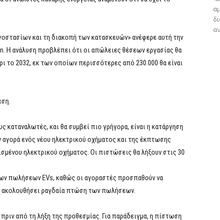
αμ
δ
αν
γοστασίων και τη διακοπή των κατασκευών» ανέφερε αυτή την
ion. Η ανάλυση προβλέπει ότι οι απώλειες θέσεων εργασίας θα
ρι το 2032, εκ των οποίων περισσότερες από 230.000 θα είναι
εση.
ς καταναλωτές, και θα συμβεί πιο γρήγορα, είναι η κατάργηση
 αγορά ενός νέου ηλεκτρικού οχήματος και της έκπτωσης
ισμένου ηλεκτρικού οχήματος. Οι πιστώσεις θα λήξουν στις 30
ρων πωλήσεων EVs, καθώς οι αγοραστές προσπαθούν να
να ακολουθήσει ραγδαία πτώση των πωλήσεων.
ριν από τη λήξη της προθεσμίας. Για παράδειγμα, η πίστωση