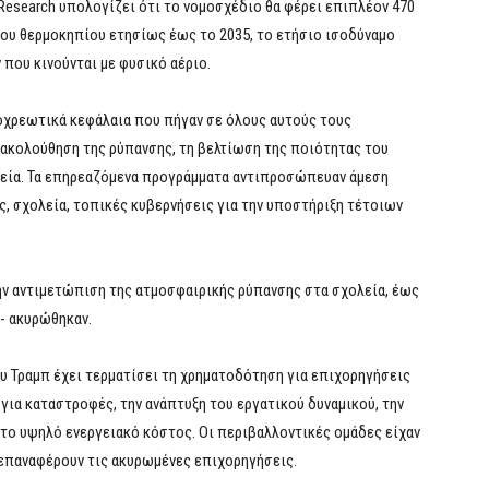
gy Research υπολογίζει ότι το νομοσχέδιο θα φέρει επιπλέον 470
ου θερμοκηπίου ετησίως έως το 2035, το ετήσιο ισοδύναμο
που κινούνται με φυσικό αέριο.
οχρεωτικά κεφάλαια που πήγαν σε όλους αυτούς τους
ακολούθηση της ρύπανσης, τη βελτίωση της ποιότητας του
υγεία. Τα επηρεαζόμενα προγράμματα αντιπροσώπευαν άμεση
 σχολεία, τοπικές κυβερνήσεις για την υποστήριξη τέτοιων
ν αντιμετώπιση της ατμοσφαιρικής ρύπανσης στα σχολεία, έως
- ακυρώθηκαν.
υ Τραμπ έχει τερματίσει τη χρηματοδότηση για επιχορηγήσεις
ια καταστροφές, την ανάπτυξη του εργατικού δυναμικού, την
 το υψηλό ενεργειακό κόστος. Οι περιβαλλοντικές ομάδες είχαν
 επαναφέρουν τις ακυρωμένες επιχορηγήσεις.