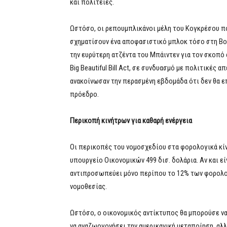
και πολιτείες.
Ωστόσο, οι ρεπουμπλικάνοι μέλη του Κογκρέσου πο
σχηματίσουν ένα αποφασιστικό μπλοκ τόσο στη Βου
την ευρύτερη ατζέντα του Μπάιντεν για τον σκοπό
Big Beautiful Bill Act, σε συνδυασμό με πολιτικές
ανακοίνωσαν την περασμένη εβδομάδα ότι δεν θα ε
πρόεδρο.
Περικοπή κινήτρων για καθαρή ενέργεια
Οι περικοπές του νομοσχεδίου στα φορολογικά κίν
υπουργείο Οικονομικών 499 δισ. δολάρια. Αν και εί
αντιπροσωπεύει μόνο περίπου το 12% των φορολο
νομοθεσίας.
Ωστόσο, ο οικονομικός αντίκτυπος θα μπορούσε να
να αναζωογονήσει την αμερικανική μεταποίηση, αλλά