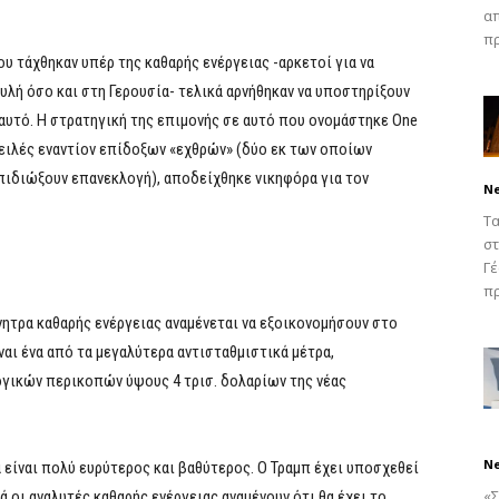
απ
πρ
υ τάχθηκαν υπέρ της καθαρής ενέργειας -αρκετοί για να
λή όσο και στη Γερουσία- τελικά αρνήθηκαν να υποστηρίξουν
 αυτό. Η στρατηγική της επιμονής σε αυτό που ονομάστηκε One
 απειλές εναντίον επίδοξων «εχθρών» (δύο εκ των οποίων
πιδιώξουν επανεκλογή), αποδείχθηκε νικηφόρα για τον
N
Τα
στ
Γέ
πρ
ητρα καθαρής ενέργειας αναμένεται να εξοικονομήσουν στο
ναι ένα από τα μεγαλύτερα αντισταθμιστικά μέτρα,
γικών περικοπών ύψους 4 τρισ. δολαρίων της νέας
N
 είναι πολύ ευρύτερος και βαθύτερος. Ο Τραμπ έχει υποσχεθεί
«Σ
 οι αναλυτές καθαρής ενέργειας αναμένουν ότι θα έχει το