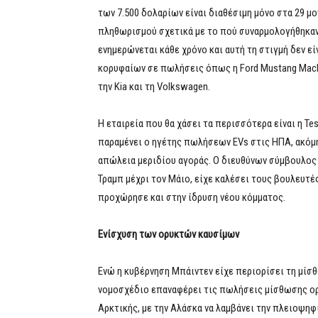
των 7.500 δολαρίων είναι διαθέσιμη μόνο στα 29 μ
πληθωρισμού σχετικά με το πού συναρμολογήθηκαν 
ενημερώνεται κάθε χρόνο και αυτή τη στιγμή δεν ε
κορυφαίων σε πωλήσεις όπως η Ford Mustang Mach
την Kia και τη Volkswagen.
Η εταιρεία που θα χάσει τα περισσότερα είναι η Tes
παραμένει ο ηγέτης πωλήσεων EVs στις ΗΠΑ, ακόμ
απώλεια μεριδίου αγοράς. Ο διευθύνων σύμβουλος τ
Τραμπ μέχρι τον Μάιο, είχε καλέσει τους βουλευτ
προχώρησε και στην ίδρυση νέου κόμματος.
Ενίσχυση των ορυκτών καυσίμων
Ενώ η κυβέρνηση Μπάιντεν είχε περιορίσει τη μίσ
νομοσχέδιο επαναφέρει τις πωλήσεις μίσθωσης ο
Αρκτικής, με την Αλάσκα να λαμβάνει την πλειοψη