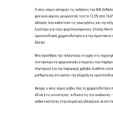
Ο νέος νόμος καταργεί τις αυξήσεις του IRA (Infla
φυσικού αερίου, μειώνοντάς τα στο 12,5% από 16,
αλλαγές που καθιστούν τις γεωτρήσεις και την εξό
λιγότερο για τους φορολογούμενους. Επίσης θεσπ
ομοσπονδιακή χρηματοδότηση για την προστασία τ
δασών.
Μια προσθήκη της τελευταίας στιγμής στο νομοσχ
πιστώσεων σε αμερικανικές εταιρείες που παράγου
εξωτερικό για την παραγωγή χάλυβα. Διαθέτει επ
μίσθωση και επιτρέπει την εξόρυξη σε ομοσπονδια
Ακόμη, ο νέος νόμος κόβει όλη τη χρηματοδότηση 
έδινε στις κοινότητες -ειδικά στις πιο ευάλωτες-
ανθεκτικότητας στην κλιματική αλλαγή και να επιτ