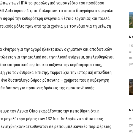
σώπων των ΗΠΑ το φορολογικό νομοσχέδιο του προέδρου
Bill Act» ύψους 4 τρισ. δολαρίων, το οποίο διαγράφει σε μεγάλο
ν αφορά την καθαρότερη ενέργεια, θέσεις εργασίας και πολλά
ικούς μόλις πριν από τρία χρόνια, με τον νόμο για τη μείωση
N
Το
τα κίνητρα για την αγορά ηλεκτρικών οχημάτων και αποδοτικών
οπ
ώσεις για την αιολική και την ηλιακή ενέργεια, απελευθερώνει
συ
με
ου και φυσικού αερίου και αυξάνει την κερδοφορία τους,
η για τον άνθρακα. Επίσης, τερματίζει την ιστορική επένδυση
 ένα δυσανάλογο βάρος ρύπανσης – χρήματα που η κυβέρνηση
κάθε δαπάνη για πράσινες δράσεις της ομοσπονδιακής
N
ειψε τον Λευκό Οίκο εκφράζοντας την πεποίθηση ότι η
Απ
 το μεγαλύτερο μέρος των 132 δισ. δολαρίων σε ιδιωτικές
χο
 ενισχύθηκαν κατευθυνόταν σε ρεπουμπλικανικές περιφέρειες
Αν