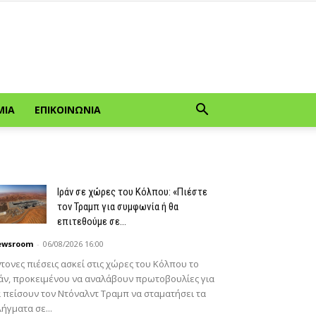
ΜΊΑ
ΕΠΙΚΟΙΝΩΝΊΑ
Ιράν σε χώρες του Κόλπου: «Πιέστε
τον Τραμπ για συμφωνία ή θα
επιτεθούμε σε...
ewsroom
-
06/08/2026 16:00
τονες πιέσεις ασκεί στις χώρες του Κόλπου το
άν, προκειμένου να αναλάβουν πρωτοβουλίες για
 πείσουν τον Ντόναλντ Τραμπ να σταματήσει τα
ήγματα σε...