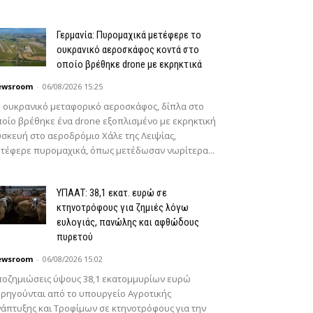
Γερμανία: Πυρομαχικά μετέφερε το
ουκρανικό αεροσκάφος κοντά στο
οποίο βρέθηκε drone με εκρηκτικά
ewsroom
-
06/08/2026 15:25
 ουκρανικό μεταφορικό αεροσκάφος, δίπλα στο
οίο βρέθηκε ένα drone εξοπλισμένο με εκρηκτική
σκευή στο αεροδρόμιο Χάλε της Λειψίας,
τέφερε πυρομαχικά, όπως μετέδωσαν νωρίτερα...
ΥΠΑΑΤ: 38,1 εκατ. ευρώ σε
κτηνοτρόφους για ζημιές λόγω
ευλογιάς, πανώλης και αφθώδους
πυρετού
ewsroom
-
06/08/2026 15:02
οζημιώσεις ύψους 38,1 εκατομμυρίων ευρώ
ρηγούνται από το υπουργείο Αγροτικής
άπτυξης και Τροφίμων σε κτηνοτρόφους για την