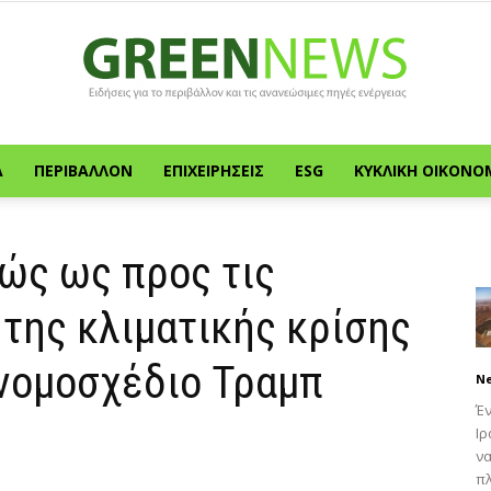
Α
ΠΕΡΙΒΆΛΛΟΝ
ΕΠΙΧΕΙΡΉΣΕΙΣ
ESG
ΚΥΚΛΙΚΉ ΟΙΚΟΝΟ
Green
ώς ως προς τις
της κλιματικής κρίσης
News
 νομοσχέδιο Τραμπ
N
Έν
Ιρ
να
πλ