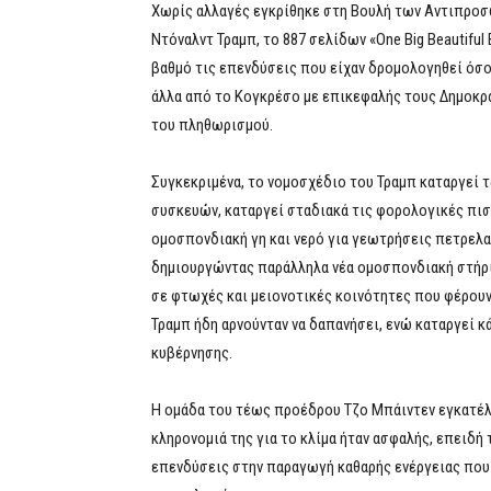
Χωρίς αλλαγές εγκρίθηκε στη Βουλή των Αντιπρο
Ντόναλντ Τραμπ, το 887 σελίδων «One Big Beautiful 
βαθμό τις επενδύσεις που είχαν δρομολογηθεί όσο
άλλα από το Κογκρέσο με επικεφαλής τους Δημοκρατ
του πληθωρισμού.
Συγκεκριμένα, το νομοσχέδιο του Τραμπ καταργεί 
συσκευών, καταργεί σταδιακά τις φορολογικές πιστ
ομοσπονδιακή γη και νερό για γεωτρήσεις πετρελαί
δημιουργώντας παράλληλα νέα ομοσπονδιακή στήριξ
σε φτωχές και μειονοτικές κοινότητες που φέρουν
Τραμπ ήδη αρνούνταν να δαπανήσει, ενώ καταργεί 
κυβέρνησης.
Η ομάδα του τέως προέδρου Τζο Μπάιντεν εγκατέλ
κληρονομιά της για το κλίμα ήταν ασφαλής, επειδή
επενδύσεις στην παραγωγή καθαρής ενέργειας που