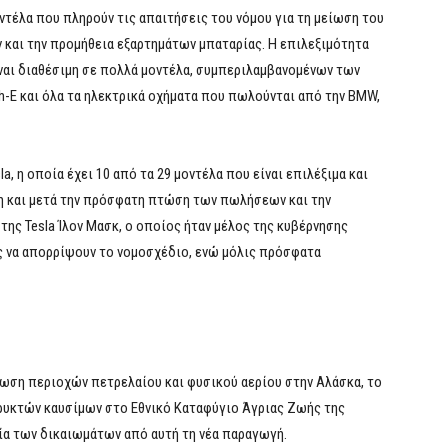
οντέλα που πληρούν τις απαιτήσεις του νόμου για τη μείωση του
και την προμήθεια εξαρτημάτων μπαταρίας. Η επιλεξιμότητα
ίναι διαθέσιμη σε πολλά μοντέλα, συμπεριλαμβανομένων των
-E και όλα τα ηλεκτρικά οχήματα που πωλούνται από την BMW,
la, η οποία έχει 10 από τα 29 μοντέλα που είναι επιλέξιμα και
η και μετά την πρόσφατη πτώση των πωλήσεων και την
ης Tesla Ίλον Μασκ, ο οποίος ήταν μέλος της κυβέρνησης
ές να απορρίψουν το νομοσχέδιο, ενώ μόλις πρόσφατα
θωση περιοχών πετρελαίου και φυσικού αερίου στην Αλάσκα, το
ρυκτών καυσίμων στο Εθνικό Καταφύγιο Άγριας Ζωής της
φία των δικαιωμάτων από αυτή τη νέα παραγωγή.