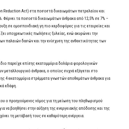
tion Reduction Act) στα ποσοστά δικαιωμάτων πετρελαίου και
6%. Φέρνει τα ποσοστά δικαιωμάτων άνθρακα από 12,5% σε 7% –
ρυξη σε ομοσπονδιακή γη πιο κερδοφόρες για τις εταιρείες και
ίζει υποχρεωτικές πωλήσεις ξυλείας, ενώ ακυρώνει την
ων παλαιών δασών και την ενίσχυση της ανθεκτικότητας των
έδιο παρείχε επίσης εκατομμύρια δολάρια φορολογικών
ν μεταλλουργικό άνθρακα, ο οποίος συχνά εξάγεται στο
ίσης 4 εκατομμύρια στρέμματα γνωστών αποθεμάτων άνθρακα για
κά εδάφη.
που ο προηγούμενος νόμος για τη μείωση του πληθωρισμού
 για να βοηθήσει στην αύξηση της ενεργειακής απόδοσης και της
αχύνει τη μετάβασή τους σε καθαρότερη ενέργεια.