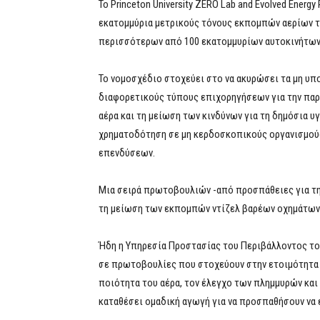
Το Princeton University ZERO Lab and Evolved Ener
εκατομμύρια μετρικούς τόνους εκπομπών αερίων τ
περισσότερων από 100 εκατομμυρίων αυτοκινήτων 
Το νομοσχέδιο στοχεύει στο να ακυρώσει τα μη υπ
διαφορετικούς τύπους επιχορηγήσεων για την παρ
αέρα και τη μείωση των κινδύνων για τη δημόσια 
χρηματοδότηση σε μη κερδοσκοπικούς οργανισμούς,
επενδύσεων.
Μια σειρά πρωτοβουλιών -από προσπάθειες για τη
τη μείωση των εκπομπών ντίζελ βαρέων οχημάτων
Ήδη η Υπηρεσία Προστασίας του Περιβάλλοντος το
σε πρωτοβουλίες που στοχεύουν στην ετοιμότητα γ
ποιότητα του αέρα, τον έλεγχο των πλημμυρών και
καταθέσει ομαδική αγωγή για να προσπαθήσουν να