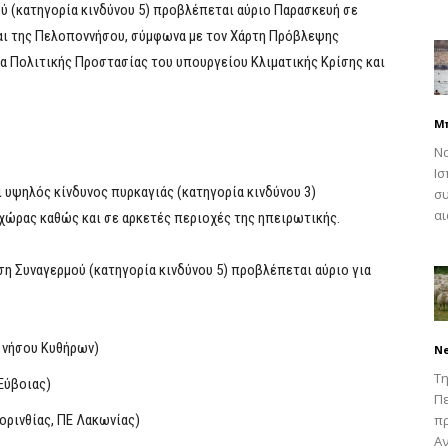
ύ (κατηγορία κινδύνου 5) προβλέπεται αύριο Παρασκευή σε
και της Πελοποννήσου, σύμφωνα με τον Χάρτη Πρόβλεψης
ία Πολιτικής Προστασίας του υπουργείου Κλιματικής Κρίσης και
Μ
Να
Ισ
 υψηλός κίνδυνος πυρκαγιάς (κατηγορία κινδύνου 3)
συ
αι
χώρας καθώς και σε αρκετές περιοχές της ηπειρωτικής.
ση Συναγερμού (κατηγορία κινδύνου 5) προβλέπεται αύριο για
 νήσου Κυθήρων)
N
Τη
Εύβοιας)
Πε
ορινθίας, ΠΕ Λακωνίας)
π
Αν