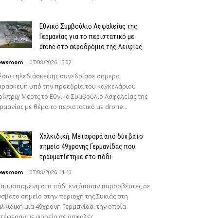
Εθνικό Συμβούλιο Ασφαλείας της
Γερμανίας για το περιστατικό με
drone στο αεροδρόμιο της Λειψίας
ewsroom
-
07/08/2026 15:02
έσω τηλεδιάσκεψης συνεδρίασε σήμερα
ρασκευή υπό την προεδρία του καγκελάριου
ίντριχ Μερτς το Εθνικό Συμβούλιο Ασφαλείας της
ρμανίας με θέμα το περιστατικό με drone...
Χαλκιδική: Μεταφορά από δύσβατο
σημείο 49χρονης Γερμανίδας που
τραυματίστηκε στο πόδι
ewsroom
-
07/08/2026 14:40
αυματισμένη στο πόδι εντόπισαν πυροσβέστες σε
σβατο σημείο στην περιοχή της Συκιάς στη
λκιδική μια 49χρονη Γερμανίδα, την οποία
τέφεραν με φορείο σε ασφαλές...