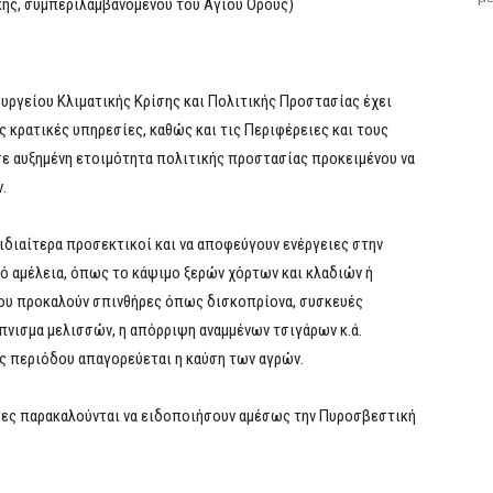
κής, συμπεριλαμβανομένου του Αγίου Όρους)
ουργείου Κλιματικής Κρίσης και Πολιτικής Προστασίας έχει
 κρατικές υπηρεσίες, καθώς και τις Περιφέρειες και τους
σε αυξημένη ετοιμότητα πολιτικής προστασίας προκειμένου να
.
 ιδιαίτερα προσεκτικοί και να αποφεύγουν ενέργειες στην
ό αμέλεια, όπως το κάψιμο ξερών χόρτων και κλαδιών ή
ου προκαλούν σπινθήρες όπως δισκοπρίονα, συσκευές
πνισμα μελισσών, η απόρριψη αναμμένων τσιγάρων κ.ά.
ής περιόδου απαγορεύεται η καύση των αγρών.
τες παρακαλούνται να ειδοποιήσουν αμέσως την Πυροσβεστική