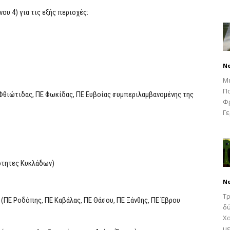
ου 4) για τις εξής περιοχές:
N
Μ
Πα
 Φθιώτιδας, ΠΕ Φωκίδας, ΠΕ Ευβοίας συμπεριλαμβανομένης της
Φρ
Γε
ότητες Κυκλάδων)
N
Τρ
(ΠΕ Ροδόπης, ΠΕ Καβάλας, ΠΕ Θάσου, ΠΕ Ξάνθης, ΠΕ Έβρου
δύ
Χα
με