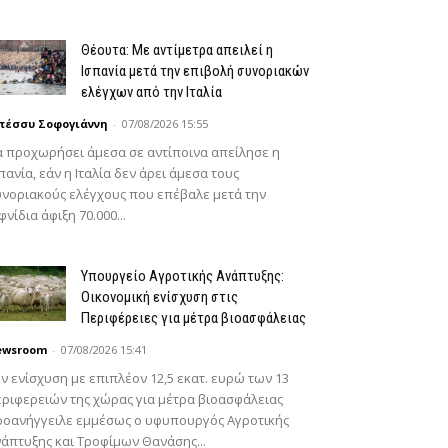
Θέουτα: Με αντίμετρα απειλεί η
Ισπανία μετά την επιβολή συνοριακών
ελέγχων από την Ιταλία
πέσσυ Σοφογιάννη
-
07/08/2026 15:55
 προχωρήσει άμεσα σε αντίποινα απείλησε η
πανία, εάν η Ιταλία δεν άρει άμεσα τους
νοριακούς ελέγχους που επέβαλε μετά την
φνίδια άφιξη 70.000...
Υπουργείο Αγροτικής Ανάπτυξης:
Οικονομική ενίσχυση στις
Περιφέρειες για μέτρα βιοασφάλειας
ewsroom
-
07/08/2026 15:41
ν ενίσχυση με επιπλέον 12,5 εκατ. ευρώ των 13
ριφερειών της χώρας για μέτρα βιοασφάλειας
ροανήγγειλε εμμέσως ο υφυπουργός Αγροτικής
άπτυξης και Τροφίμων Θανάσης...