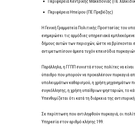
Περιφέρεια Κεντρικής Μακεδονίας (ΠΕ Χαλκιδι
Περιφέρεια Ηπείρου (ΠΕ Πρεβέζης)
Η Γενική Γραμματεία Πολιτικής Προστασίας του υπ
ενημερώσει τις αρμόδιες υπηρεσιακά εμπλεκόμενες
δήμους αυτών των περιοχών, ώστε να βρίσκονται 
αντιμετωπίσουν άμεσα τυχόν επεισόδια πυρκαγιών
Παράλληλα, η ΓΓΠΠ συνιστά στους πολίτες να είναι
ύπαιθρο που μπορούν να προκαλέσουν πυρκαγιά απ
υπολειμμάτων καθαρισμού, η χρήση μηχανημάτων π
συγκόλλησης, η χρήση υπαίθριων ψησταριών, το κά
Υπενθυμίζεται ότι κατά τη διάρκεια της αντιπυρικ
Σε περίπτωση που αντιληφθούν πυρκαγιά, οι πολί
Υπηρεσία στον αριθμό κλήσης 199.