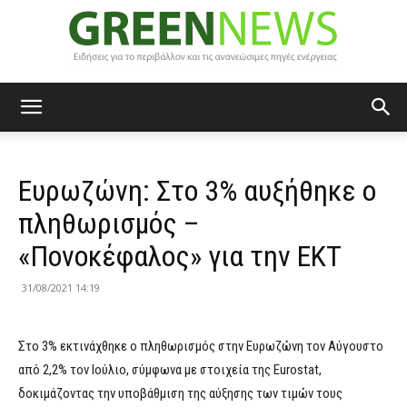
Green
Eυρωζώνη: Στο 3% αυξήθηκε ο
News
πληθωρισμός –
«Πονοκέφαλος» για την ΕKT
31/08/2021 14:19
Στο 3% εκτινάχθηκε ο πληθωρισμός στην Ευρωζώνη τον Αύγουστο
από 2,2% τον Ιούλιο, σύμφωνα με στοιχεία της Eurostat,
δοκιμάζοντας την υποβάθμιση της αύξησης των τιμών τους