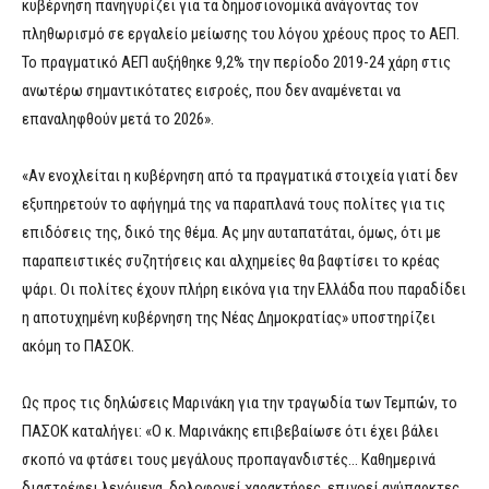
κυβέρνηση πανηγυρίζει για τα δημοσιονομικά ανάγοντας τον
πληθωρισμό σε εργαλείο μείωσης του λόγου χρέους προς το ΑΕΠ.
Το πραγματικό ΑΕΠ αυξήθηκε 9,2% την περίοδο 2019-24 χάρη στις
ανωτέρω σημαντικότατες εισροές, που δεν αναμένεται να
επαναληφθούν μετά το 2026».
«Αν ενοχλείται η κυβέρνηση από τα πραγματικά στοιχεία γιατί δεν
εξυπηρετούν το αφήγημά της να παραπλανά τους πολίτες για τις
επιδόσεις της, δικό της θέμα. Ας μην αυταπατάται, όμως, ότι με
παραπειστικές συζητήσεις και αλχημείες θα βαφτίσει το κρέας
ψάρι. Οι πολίτες έχουν πλήρη εικόνα για την Ελλάδα που παραδίδει
η αποτυχημένη κυβέρνηση της Νέας Δημοκρατίας» υποστηρίζει
ακόμη το ΠΑΣΟΚ.
Ως προς τις δηλώσεις Μαρινάκη για την τραγωδία των Τεμπών, το
ΠΑΣΟΚ καταλήγει: «Ο κ. Μαρινάκης επιβεβαίωσε ότι έχει βάλει
σκοπό να φτάσει τους μεγάλους προπαγανδιστές… Καθημερινά
διαστρέφει λεγόμενα, δολοφονεί χαρακτήρες, επινοεί ανύπαρκτες