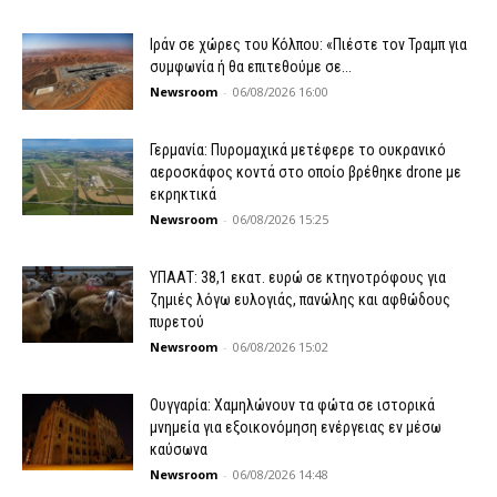
Ιράν σε χώρες του Κόλπου: «Πιέστε τον Τραμπ για
συμφωνία ή θα επιτεθούμε σε...
Newsroom
-
06/08/2026 16:00
Γερμανία: Πυρομαχικά μετέφερε το ουκρανικό
αεροσκάφος κοντά στο οποίο βρέθηκε drone με
εκρηκτικά
Newsroom
-
06/08/2026 15:25
ΥΠΑΑΤ: 38,1 εκατ. ευρώ σε κτηνοτρόφους για
ζημιές λόγω ευλογιάς, πανώλης και αφθώδους
πυρετού
Newsroom
-
06/08/2026 15:02
Ουγγαρία: Χαμηλώνουν τα φώτα σε ιστορικά
μνημεία για εξοικονόμηση ενέργειας εν μέσω
καύσωνα
Newsroom
-
06/08/2026 14:48