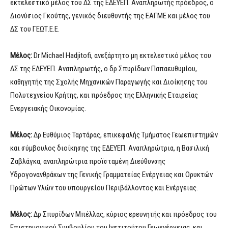
εκτελεστικό μέλος του ΔΣ της ΕΔΕΥΕΠ. Αναπληρωτής πρόεδρος, ο
Διονύσιος Γκούτης, γενικός διευθυντής της ΕΑΓΜΕ και μέλος του
ΔΣ του ΓΕΩΤ.Ε.Ε.
Μέλος:
Dr Michael Hadjitofi, ανεξάρτητο μη εκτελεστικό μέλος του
ΔΣ της ΕΔΕΥΕΠ. Αναπληρωτής, ο δρ Σπυρίδων Παπαευθυμίου,
καθηγητής της Σχολής Μηχανικών Παραγωγής και Διοίκησης του
Πολυτεχνείου Κρήτης, και πρόεδρος της Ελληνικής Εταιρείας
Ενεργειακής Οικονομίας.
Μέλος:
Δρ Ευθύμιος Ταρτάρας, επικεφαλής Τμήματος Γεωεπιστημών
και σύμβουλος διοίκησης της ΕΔΕΥΕΠ. Αναπληρώτρια, η Βασιλική
Ζαβλάγκα, αναπληρώτρια προϊσταμένη Διεύθυνσης
Υδρογονανθράκων της Γενικής Γραμματείας Ενέργειας και Ορυκτών
Πρώτων Υλών του υπουργείου Περιβάλλοντος και Ενέργειας.
Μέλος:
Δρ Σπυρίδων Μπέλλας, κύριος ερευνητής και πρόεδρος του
Επιστημονικού Συμβουλίου του Ινστιτούτου Γεωενέργειας, και