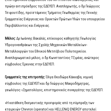
πρώην αντιπρόεδρος της ΕΔΕΥΕΠ. Αναπληρωτής, ο δρ Γεώργιος
Τσιφουτίδης, προϊστάμενος Τμήματος Γεωθερμίας της Γενικής
Γραμματείας Ενέργειας και Ορυκτών Πρώτων Υλών του υπουργείου
Περιβάλλοντος και Ενέργειας.
Μέλος:
Δρ Ιωάννης Βακαλάς, επίκουρος καθηγητής Γεωλογίας
Υδρογονανθράκων της Σχολής Μηχανικών Μεταλλείων-
Μεταλλουργών του Εθνικού Μετσόβιου Πολυτεχνείου.
Αναπληρωματικό μέλος, ο δρ Κωνσταντίνος Τζιμέας, ανώτερος
σύμβουλος Έρευνας στην ΕΔΕΥΕΠ.
Γραμματείς της επιτροπής:
Όλγα Θεοδώρα Κάκκαβα, νομική
σύμβουλος της ΕΔΕΥΕΠ και δρ Γεώργιος Μακροδήμητρας,
γεωλόγος-ιζηματολόγος, επιστημονικός συνεργάτης της ΕΔΕΥΕΠ.
«Η κατάθεση δεσμευτικής προσφοράς από τη σύμπραξη των
εταιρειών Chevron (operator) και HELLENiQ ENERGY αποτελεί