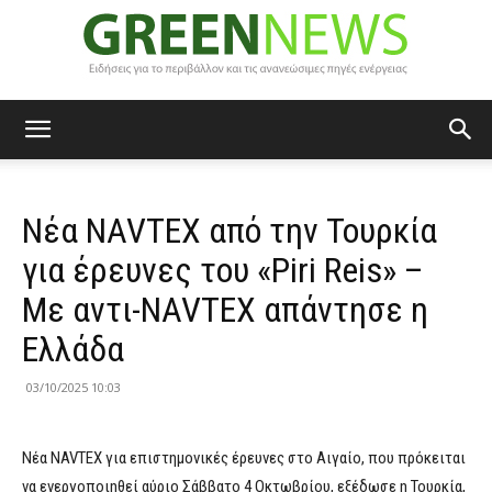
Green
Νέα NAVTEX από την Τουρκία
News
για έρευνες του «Piri Reis» –
Με αντι-NAVTEX απάντησε η
Ελλάδα
03/10/2025 10:03
Νέα NAVTEX για επιστημονικές έρευνες στο Αιγαίο, που πρόκειται
να ενεργοποιηθεί αύριο Σάββατο 4 Οκτωβρίου, εξέδωσε η Τουρκία,