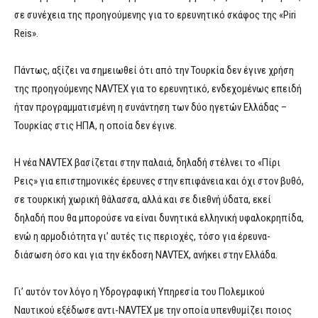
σε συνέχεια της προηγούμενης για το ερευνητικό σκάφος της «Piri
Reis».
Πάντως, αξίζει να σημειωθεί ότι από την Τουρκία δεν έγινε χρήση
της προηγούμενης NAVTEX για το ερευνητικό, ενδεχομένως επειδή
ήταν προγραμματισμένη η συνάντηση των δύο ηγετών Ελλάδας –
Τουρκίας στις ΗΠΑ, η οποία δεν έγινε.
Η νέα NAVTEX βασίζεται στην παλαιά, δηλαδή στέλνει το «Πίρι
Ρεις» για επιστημονικές έρευνες στην επιφάνεια και όχι στον βυθό,
σε τουρκική χωρική θάλασσα, αλλά και σε διεθνή ύδατα, εκεί
δηλαδή που θα μπορούσε να είναι δυνητικά ελληνική υφαλοκρηπίδα,
ενώ η αρμοδιότητα γι’ αυτές τις περιοχές, τόσο για έρευνα-
διάσωση όσο και για την έκδοση NAVTEX, ανήκει στην Ελλάδα.
Γι’ αυτόν τον λόγο η Υδρογραφική Υπηρεσία του Πολεμικού
Ναυτικού εξέδωσε αντι-NAVTEX με την οποία υπενθυμίζει ποιος