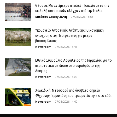
Θέουτα: Με αντίμετρα απειλεί η Ισπανία μετά την
επιβολή συνοριακών ελέγχων από την Ιταλία
Μπέσσυ Σοφογιάννη
-
07/08/2026 15:55
Υπουργείο Αγροτικής Ανάπτυξης: Οικονομική
ενίσχυση στις Περιφέρειες για μέτρα
βιοασφάλειας
Newsroom
-
07/08/2026 15:41
Εθνικό Συμβούλιο Ασφαλείας της Γερμανίας για το
περιστατικό με drone στο αεροδρόμιο της
Λειψίας
Newsroom
-
07/08/2026 15:02
Χαλκιδική: Μεταφορά από δύσβατο σημείο
49χρονης Γερμανίδας που τραυματίστηκε στο πόδι
Newsroom
-
07/08/2026 14:40