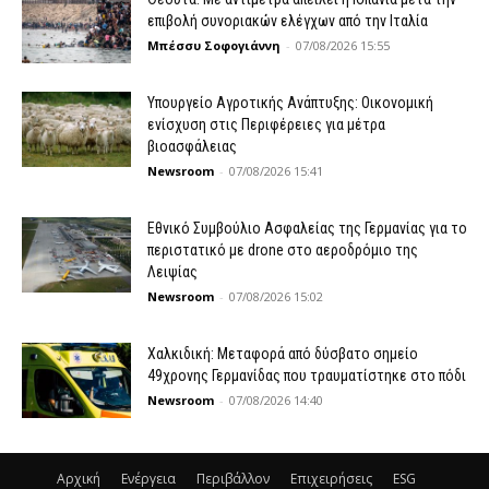
επιβολή συνοριακών ελέγχων από την Ιταλία
Μπέσσυ Σοφογιάννη
-
07/08/2026 15:55
Υπουργείο Αγροτικής Ανάπτυξης: Οικονομική
ενίσχυση στις Περιφέρειες για μέτρα
βιοασφάλειας
Newsroom
-
07/08/2026 15:41
Εθνικό Συμβούλιο Ασφαλείας της Γερμανίας για το
περιστατικό με drone στο αεροδρόμιο της
Λειψίας
Newsroom
-
07/08/2026 15:02
Χαλκιδική: Μεταφορά από δύσβατο σημείο
49χρονης Γερμανίδας που τραυματίστηκε στο πόδι
Newsroom
-
07/08/2026 14:40
Αρχική
Ενέργεια
Περιβάλλον
Επιχειρήσεις
ESG