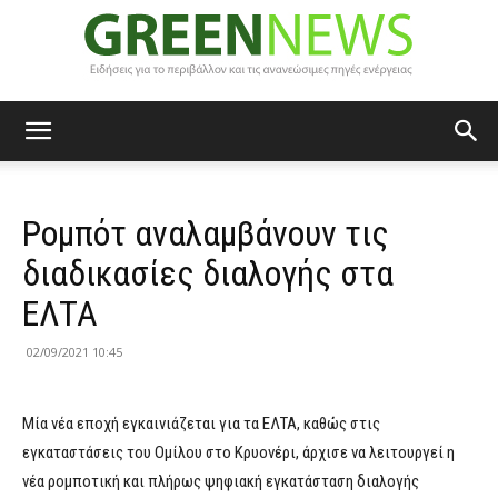
Green
Ρομπότ αναλαμβάνουν τις
News
διαδικασίες διαλογής στα
ΕΛΤΑ
02/09/2021 10:45
Μία νέα εποχή εγκαινιάζεται για τα ΕΛΤΑ, καθώς στις
εγκαταστάσεις του Ομίλου στο Κρυονέρι, άρχισε να λειτουργεί η
νέα ρομποτική και πλήρως ψηφιακή εγκατάσταση διαλογής