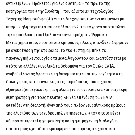
αντικειμένων. Πρόκειται για ένα σύστημα – το πρώτο της
κατηγορίας του στην Ευρώπη – που αξιοποιεί τεχνολογίες
Τεχνητής Νοημοσύνης (ΑΙ) για τη διαχείριση των αντικειμένων με
υπέρ-υψηλή ταχύτητα και ασφάλεια, ενώ ταυτόχρονα αποτυπώνει
την προσήλωση του Ομίλου να κάνει πράξη τον Ψηφιακό
Μετασχηματισμό, στον οποίο έμπρακτα, πλέον, επενδύει. Σύμφωνα
με ανακοίνωση της εταιρείας, το νέο σύστημα μπήκε σε
παραγωγική λειτουργία στα μέσα Αυγούστου και αναπτύσσεται με
στόχο να αλλάξει συνολικά τα δεδομένα για τον Όμιλο ΕΛΤΑ,
αναβαθμίζοντας δραστικά τη δυναμικότητα και την ταχύτητα στη
διαλογή και, κατά συνέπεια, στις παραδόσεις. Ταυτόχρονα,
εξασφαλίζει μεγαλύτερη ασφάλεια για τα αντικείμενα και ταχύτερη
εξυπηρέτηση για τους πελάτες. «Η νέα επένδυση των ΕΛΤΑ
εστιάζει στη διαλογή, έναν από τους πλέον νευραλγικούς κρίκους
της αλυσίδας των ταχυδρομικών υπηρεσιών, στον οποίο μέχρι
σήμερα επικρατεί η χειροκίνητη και η ημι-μηχανική διαλογή, η
οποία όμως έχει ιδιαίτερα υψηλές απαιτήσεις σε χρόνο και