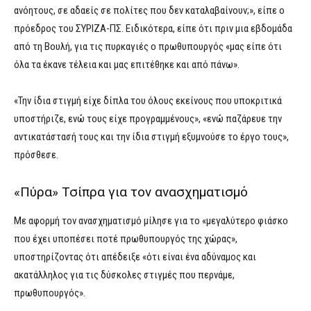
ανόητους, σε αδαείς σε πολίτες που δεν καταλαβαίνουν;», είπε ο
πρόεδρος του ΣΥΡΙΖΑ-ΠΣ. Ειδικότερα, είπε ότι πριν μια εβδομάδα
από τη Βουλή, για τις πυρκαγιές ο πρωθυπουργός «μας είπε ότι
όλα τα έκανε τέλεια και μας επιτέθηκε και από πάνω».
«Την ίδια στιγμή είχε δίπλα του όλους εκείνους που υποκριτικά
υποστήριζε, ενώ τους είχε προγραμμένους», «ενώ παζάρευε την
αντικατάστασή τους και την ίδια στιγμή εξυμνούσε το έργο τους»,
πρόσθεσε.
«Πύρα» Τσίπρα για τον ανασχηματισμό
Με αφορμή τον ανασχηματισμό μίλησε για το «μεγαλύτερο φιάσκο
που έχει υποπέσει ποτέ πρωθυπουργός της χώρας»,
υποστηρίζοντας ότι απέδειξε «ότι είναι ένα αδύναμος και
ακατάλληλος για τις δύσκολες στιγμές που περνάμε,
πρωθυπουργός».