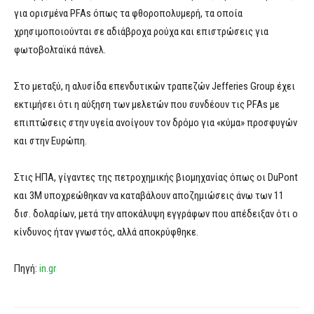
για ορισμένα PFAs όπως τα φθοροπολυμερή, τα οποία
χρησιμοποιούνται σε αδιάβροχα ρούχα και επιστρώσεις για
φωτοβολταϊκά πάνελ.
Στο μεταξύ, η αλυσίδα επενδυτικών τραπεζών Jefferies Group έχει
εκτιμήσει ότι η αύξηση των μελετών που συνδέουν τις PFAs με
επιπτώσεις στην υγεία ανοίγουν τον δρόμο για «κύμα» προσφυγών
και στην Ευρώπη.
Στις ΗΠΑ, γίγαντες της πετροχημικής βιομηχανίας όπως οι DuPont
και 3M υποχρεώθηκαν να καταβάλουν αποζημιώσεις άνω των 11
δισ. δολαρίων, μετά την αποκάλυψη εγγράφων που απέδειξαν ότι ο
κίνδυνος ήταν γνωστός, αλλά αποκρύφθηκε.
Πηγή:
in.gr