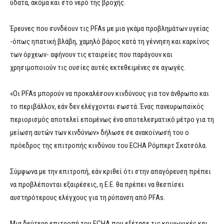
ύδατα, ακόμα και στο νερό της βροχής.
Έρευνες που συνδέουν τις PFAs με μια γκάμα προβλημάτων υγείας
-όπως ηπατική βλάβη, χαμηλό βάρος κατά τη γέννηση και καρκίνος
των όρχεων- αφήνουν τις εταιρείες που παράγουν και
χρησιμοποιούν τις ουσίες αυτές εκτεθειμένες σε αγωγές.
«Οι PFAs μπορούν να προκαλέσουν κινδύνους για τον άνθρωπο και
το περιβάλλον, εάν δεν ελέγχονται σωστά. Ένας πανευρωπαϊκός
περιορισμός αποτελεί επομένως ένα αποτελεσματικό μέτρο για τη
μείωση αυτών των κινδύνων» δήλωσε σε ανακοίνωσή του ο
πρόεδρος της επιτροπής κινδύνου του ECHA Ρόμπερτ Σκατσόλα.
Σύμφωνα με την επιτροπή, εάν κριθεί ότι στην απαγόρευση πρέπει
να προβλέπονται εξαιρέσεις, η Ε.Ε. θα πρέπει να θεσπίσει
αυστηρότερους ελέγχους για τη ρύπανση από PFAs.
Μια δεύτερη επιτροπή του ECHA που εξέτασε τις κοινωνικές και