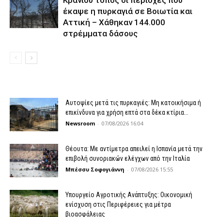
Κρανίου τόπος οι περιοχές που
έκαψε η πυρκαγιά σε Βοιωτία και
Αττική – Χάθηκαν 144.000
στρέμματα δάσους
Αυτοψίες μετά τις πυρκαγιές: Μη κατοικήσιμα ή
επικίνδυνα για χρήση επτά στα δέκα κτίρια...
Newsroom
-
07/08/2026 16:04
Θέουτα: Με αντίμετρα απειλεί η Ισπανία μετά την
επιβολή συνοριακών ελέγχων από την Ιταλία
Μπέσσυ Σοφογιάννη
-
07/08/2026 15:55
Υπουργείο Αγροτικής Ανάπτυξης: Οικονομική
ενίσχυση στις Περιφέρειες για μέτρα
βιοασφάλειας