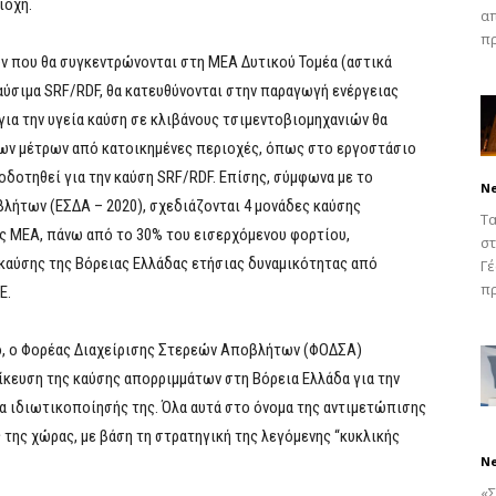
ιοχή.
απ
πρ
ν που θα συγκεντρώνονται στη ΜΕΑ Δυτικού Τομέα (αστικά
αύσιμα SRF/RDF, θα κατευθύνονται στην παραγωγή ενέργειας
για την υγεία καύση σε κλιβάνους τσιμεντοβιομηχανιών θα
δων μέτρων από κατοικημένες περιοχές, όπως στο εργοστάσιο
ιοδοτηθεί για την καύση SRF/RDF. Επίσης, σύμφωνα με το
N
λήτων (ΕΣΔΑ – 2020), σχεδιάζονται 4 μονάδες καύσης
Τα
ης ΜΕΑ, πάνω από το 30% του εισερχόμενου φορτίου,
στ
καύσης της Βόρειας Ελλάδας ετήσιας δυναμικότητας από
Γέ
πρ
Ε.
ο, ο Φορέας Διαχείρισης Στερεών Αποβλήτων (ΦΟΔΣΑ)
ίκευση της καύσης απορριμμάτων στη Βόρεια Ελλάδα για την
α ιδιωτικοποίησής της. Όλα αυτά στο όνομα της αντιμετώπισης
 της χώρας, με βάση τη στρατηγική της λεγόμενης “κυκλικής
N
«Σ