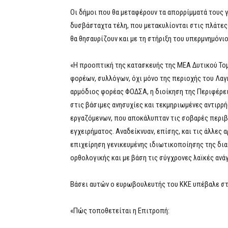
Οι δήμοι που θα μεταφέρουν τα απορρίμματά τους 
δυσβάσταχτα τέλη, που μετακυλίονται στις πλάτες 
θα θησαυρίζουν και με τη στήριξη του υπερμνημόνι
«Η προοπτική της κατασκευής της ΜΕΑ Δυτικού Τομ
φορέων, συλλόγων, όχι μόνο της περιοχής του Λαγκ
αρμόδιος φορέας ΦΟΔΣΑ, η διοίκηση της Περιφέρε
στις βάσιμες ανησυχίες και τεκμηριωμένες αντιρρ
εργαζόμενων, που αποκάλυπταν τις σοβαρές περιβ
εγχειρήματος. Αναδείκνυαν, επίσης, και τις άλλες
επιχείρηση γενικευμένης ιδιωτικοποίησης της δι
ορθολογικής και με βάση τις σύγχρονες λαϊκές ανά
Βάσει αυτών ο ευρωβουλευτής του ΚΚΕ υπέβαλε στ
«Πώς τοποθετείται η Επιτροπή: