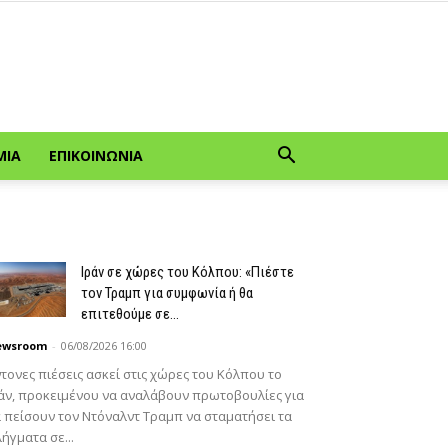
ΜΊΑ
ΕΠΙΚΟΙΝΩΝΊΑ
Ιράν σε χώρες του Κόλπου: «Πιέστε
τον Τραμπ για συμφωνία ή θα
επιτεθούμε σε...
ewsroom
-
06/08/2026 16:00
τονες πιέσεις ασκεί στις χώρες του Κόλπου το
άν, προκειμένου να αναλάβουν πρωτοβουλίες για
 πείσουν τον Ντόναλντ Τραμπ να σταματήσει τα
ήγματα σε...