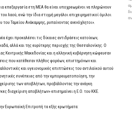
αμ
για επεξεργασία στη ΜΕΑ θα είναι υποχρεωμένοι να πληρώνουν
δ
του λαού, ενώ την ίδια στιγμή μεγάλοι επιχειρηματικοί όμιλοι
αν
ου του Ταμείου Ανάκαμψης, ρυπαίνοντας ανενόχλητοι».
έα έχει προκαλέσει τις δίκαιες αντιδράσεις κατοίκων,
αδά, αλλά και της ευρύτερης περιοχής της Θεσσαλονίκης. Ο
ιας Κεντρικής Μακεδονίας και η ελληνική κυβέρνηση κώφευσαν
ήσεις που κατέθεσαν πλήθος φορέων, επιστημόνων και
αλλοντικές και υγειονομικές επιπτώσεις του αντιλαϊκού αυτού
 αρνητικές συνέπειες από την εμπορευματοποίηση, την
αχείρισης των αποβλήτων, προβάλλοντας την ανάγκη
γκες διαχείριση αποβλήτων» επισημαίνει η Ε.Ο. του ΚΚΕ.
ην Ευρωπαϊκή Επιτροπή τα εξής ερωτήματα: