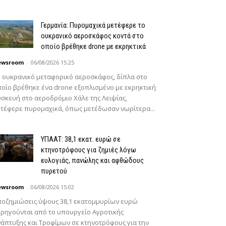
Γερμανία: Πυρομαχικά μετέφερε το
ουκρανικό αεροσκάφος κοντά στο
οποίο βρέθηκε drone με εκρηκτικά
ewsroom
-
06/08/2026 15:25
 ουκρανικό μεταφορικό αεροσκάφος, δίπλα στο
οίο βρέθηκε ένα drone εξοπλισμένο με εκρηκτική
σκευή στο αεροδρόμιο Χάλε της Λειψίας,
τέφερε πυρομαχικά, όπως μετέδωσαν νωρίτερα...
ΥΠΑΑΤ: 38,1 εκατ. ευρώ σε
κτηνοτρόφους για ζημιές λόγω
ευλογιάς, πανώλης και αφθώδους
πυρετού
ewsroom
-
06/08/2026 15:02
οζημιώσεις ύψους 38,1 εκατομμυρίων ευρώ
ρηγούνται από το υπουργείο Αγροτικής
άπτυξης και Τροφίμων σε κτηνοτρόφους για την