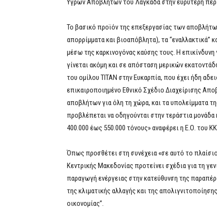
Υγρών Αποβλήτων του Λαγκαδά στην ευρύτερη περ
Το βασικό προϊόν της επεξεργασίας των αποβλήτω
απορρίμματα και βιοαπόβλητα), τα “εναλλακτικά” κ
μέσω της καρκινογόνας καύσης τους. Η επικίνδυνη 
γίνεται ακόμη και σε απόσταση μερικών εκατοντά
του ομίλου ΤΙΤΑΝ στην Ευκαρπία, που έχει ήδη αδε
επικαιροποιημένο Εθνικό Σχέδιο Διαχείρισης Αποβ
αποβλήτων για όλη τη χώρα, και τα υπολείμματα τ
προβλέπεται να οδηγούνται στην τεράστια μονάδα 
400.000 έως 550.000 τόνους» αναφέρει η Ε.Ο. του ΚΚ
Όπως προσθέτει στη συνέχεια «σε αυτό το πλαίσι
Κεντρικής Μακεδονίας προτείνει σχέδια για τη γεν
παραγωγή ενέργειας στην κατεύθυνση της παραπέρ
της κλιματικής αλλαγής και της απολιγνιτοποίησης
οικονομίας”.