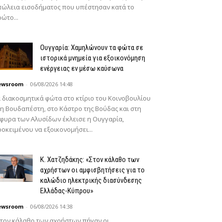
ώλεια εισοδήματος που υπέστησαν κατά το
ώτο...
Ουγγαρία: Χαμηλώνουν τα φώτα σε
ιστορικά μνημεία για εξοικονόμηση
ενέργειας εν μέσω καύσωνα
ewsroom
-
06/08/2026 14:48
 διακοσμητικά φώτα στο κτίριο του Κοινοβουλίου
η Βουδαπέστη, στο Κάστρο της Βούδας και στη
φυρα των Αλυσίδων έκλεισε η Ουγγαρία,
οκειμένου να εξοικονομήσει...
Κ. Χατζηδάκης: «Στον κάλαθο των
αχρήστων οι αμφισβητήσεις για το
καλώδιο ηλεκτρικής διασύνδεσης
Ελλάδας-Κύπρου»
ewsroom
-
06/08/2026 14:38
τον κάλαθο των αχρήστων πήγαν οι