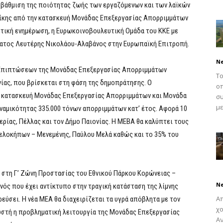
υποβάθμιση της ποιότητας ζωής των εργαζόμενων και των λαϊκών
ίκης από την κατασκευή Μονάδας Επεξεργασίας Απορριμμάτων
ετική ενημέρωση, η Ευρωκοινοβουλευτική Ομάδα του ΚΚΕ με
ατος Λευτέρης Νικολάου-Αλαβάνος στην Ευρωπαϊκή Επιτροπή.
N
 Επιπτώσεων της Μονάδας Επεξεργασίας Απορριμμάτων
Το
ίας, που βρίσκεται στη φάση της δημοπράτησης. Ο
οπ
ην κατασκευή Μονάδας Επεξεργασίας Απορριμμάτων και Μονάδα
συ
με
αμικότητας 335.000 τόνων απορριμμάτων κατ’ έτος. Αφορά 10
ιερίας, Πέλλας και τον Δήμο Παιονίας. Η ΜΕΒΑ θα καλύπτει τους
ελοκήπων – Μενεμένης, Παύλου Μελά καθώς και το 35% του
στη Γ’ Ζώνη Προστασίας του Εθνικού Πάρκου Κορώνειας –
N
νός που έχει αντίκτυπο στην τραγική κατάσταση της λίμνης
Απ
εύσει. Η νέα ΜΕΑ θα διαχειρίζεται τα υγρά απόβλητα με τον
χο
νωστή η προβληματική λειτουργία της Μονάδας Επεξεργασίας
Αν