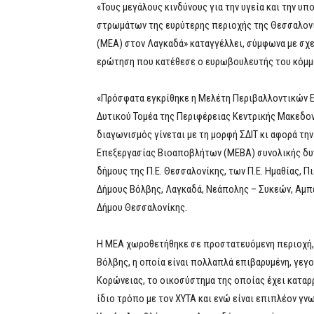
«Τους μεγάλους κινδύνους για την υγεία και την 
στρωμάτων της ευρύτερης περιοχής της Θεσσαλον
(ΜΕΑ) στον Λαγκαδά» καταγγέλλει, σύμφωνα με σχ
ερώτηση που κατέθεσε ο ευρωβουλευτής του κόμμ
«Πρόσφατα εγκρίθηκε η Μελέτη Περιβαλλοντικών
Δυτικού Τομέα της Περιφέρειας Κεντρικής Μακεδον
διαγωνισμός γίνεται με τη μορφή ΣΔΙΤ κι αφορά τ
Επεξεργασίας Βιοαποβλήτων (ΜΕΒΑ) συνολικής δυν
δήμους της Π.Ε. Θεσσαλονίκης, των Π.Ε. Ημαθίας, Π
Δήμους Βόλβης, Λαγκαδά, Νεάπολης – Συκεών, Αμπ
Δήμου Θεσσαλονίκης.
Η ΜΕΑ χωροθετήθηκε σε προστατευόμενη περιοχή, 
Βόλβης, η οποία είναι πολλαπλά επιβαρυμένη, γεγο
Κορώνειας, το οικοσύστημα της οποίας έχει καταρρ
ίδιο τρόπο με τον ΧΥΤΑ και ενώ είναι επιπλέον γ