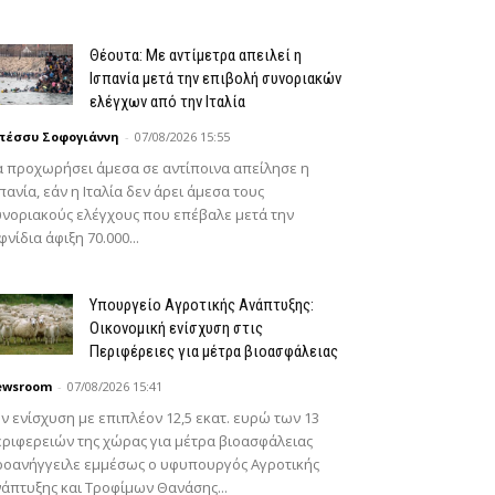
Θέουτα: Με αντίμετρα απειλεί η
Ισπανία μετά την επιβολή συνοριακών
ελέγχων από την Ιταλία
πέσσυ Σοφογιάννη
-
07/08/2026 15:55
 προχωρήσει άμεσα σε αντίποινα απείλησε η
πανία, εάν η Ιταλία δεν άρει άμεσα τους
νοριακούς ελέγχους που επέβαλε μετά την
φνίδια άφιξη 70.000...
Υπουργείο Αγροτικής Ανάπτυξης:
Οικονομική ενίσχυση στις
Περιφέρειες για μέτρα βιοασφάλειας
ewsroom
-
07/08/2026 15:41
ν ενίσχυση με επιπλέον 12,5 εκατ. ευρώ των 13
ριφερειών της χώρας για μέτρα βιοασφάλειας
ροανήγγειλε εμμέσως ο υφυπουργός Αγροτικής
άπτυξης και Τροφίμων Θανάσης...