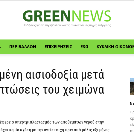
Α
ΠΕΡΙΒΆΛΛΟΝ
ΕΠΙΧΕΙΡΉΣΕΙΣ
ESG
ΚΥΚΛΙΚΉ ΟΙΚΟΝΟ
Green
μένη αισιοδοξία μετά
οπτώσεις του χειμώνα
News
N
Πρ
κρ
α έφερε ο υπερτριπλασιασμός των αποθεμάτων νερού στην
ελ
έχει καμία σχέση με την αντίστοιχη πριν από μόλις έξι μήνες.
πυ