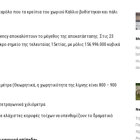
αρόλο που τα ερείπια του χωριού Κάλλιο βυθίστηκαν και πάλι
gency αποκαλύπτουν το μέγεθος της αποκατάστασης. Στις 23
Μ
ο σημείο της τελευταίας 15ετίας, με μόλις 156.996.000 κυβικά
Να
Ισ
συ
αι
 μέτρα (Θεωρητικά, η χωρητικότητα της λίμνης είναι 800 – 900
7 τετραγωνικά χιλιόμετρα
N
 με ελάχιστες κορυφές τοίχων να υπενθυμίζουν το δραματικό
Τη
Πε
π
Αν