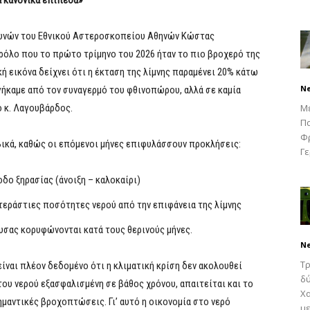
 κανονικά επίπεδα»
ευνών του Εθνικού Αστεροσκοπείου Αθηνών Κώστας
ρόλο που το πρώτο τρίμηνο του 2026 ήταν το πιο βροχερό της
ή εικόνα δείχνει ότι η έκταση της λίμνης παραμένει 20% κάτω
N
γήκαμε από τον συναγερμό του φθινοπώρου, αλλά σε καμία
 κ. Λαγουβάρδος.
Μ
Πα
Φρ
βικά, καθώς οι επόμενοι μήνες επιφυλάσσουν προκλήσεις:
Γε
ο ξηρασίας (άνοιξη – καλοκαίρι)
 τεράστιες ποσότητες νερού από την επιφάνεια της λίμνης
υσας κορυφώνονται κατά τους θερινούς μήνες.
N
Τρ
ίναι πλέον δεδομένο ότι η κλιματική κρίση δεν ακολουθεί
δύ
του νερού εξασφαλισμένη σε βάθος χρόνου, απαιτείται και το
Χα
μαντικές βροχοπτώσεις. Γι’ αυτό η οικονομία στο νερό
με