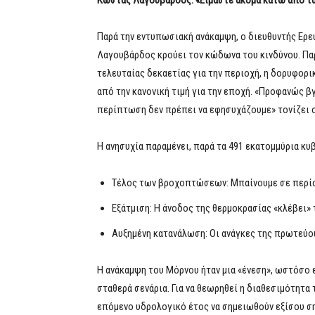
Κώστας Λαγουβάρδος: «Είμαστε ακόμα κάτω από τα
Παρά την εντυπωσιακή ανάκαμψη, ο διευθυντής Ερ
Λαγουβάρδος κρούει τον κώδωνα του κινδύνου. Πα
τελευταίας δεκαετίας για την περιοχή, η δορυφορικ
από την κανονική τιμή για την εποχή. «Προφανώς β
περίπτωση δεν πρέπει να εφησυχάζουμε» τονίζει ο
Η ανησυχία παραμένει, παρά τα 491 εκατομμύρια κυ
Τέλος των βροχοπτώσεων: Μπαίνουμε σε περίοδ
Εξάτμιση: Η άνοδος της θερμοκρασίας «κλέβει»
Αυξημένη κατανάλωση: Οι ανάγκες της πρωτεύο
Η ανάκαμψη του Μόρνου ήταν μια «ένεση», ωστόσο ε
σταθερά σενάρια. Για να θεωρηθεί η διαθεσιμότητα 
επόμενο υδρολογικό έτος να σημειωθούν εξίσου ση