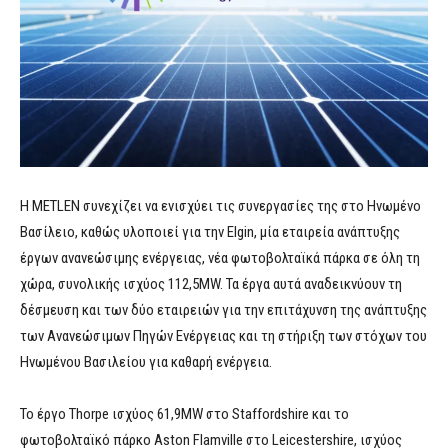
Η METLEN συνεχίζει να ενισχύει τις συνεργασίες της στο Ηνωμένο
Βασίλειο, καθώς υλοποιεί για την Elgin, μία εταιρεία ανάπτυξης
έργων ανανεώσιμης ενέργειας, νέα φωτοβολταϊκά πάρκα σε όλη τη
χώρα, συνολικής ισχύος 112,5MW. Τα έργα αυτά αναδεικνύουν τη
δέσμευση και των δύο εταιρειών για την επιτάχυνση της ανάπτυξης
των Ανανεώσιμων Πηγών Ενέργειας και τη στήριξη των στόχων του
Ηνωμένου Βασιλείου για καθαρή ενέργεια.
Το έργο Thorpe ισχύος 61,9MW στο Staffordshire και το
φωτοβολταϊκό πάρκο Aston Flamville στο Leicestershire, ισχύος