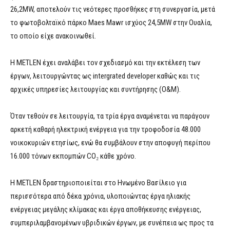
26,2MW, αποτελούν τις νεότερες προσθήκες στη συνεργασία, μετά
το φωτοβολταϊκό πάρκο Maes Mawr ισχύος 24,5MW στην Ουαλία,
το οποίο είχε ανακοινωθεί.
Η METLEN έχει αναλάβει τον σχεδιασμό και την εκτέλεση των
έργων, λειτουργώντας ως intergrated developer καθώς και τις
αρχικές υπηρεσίες λειτουργίας και συντήρησης (O&M).
Όταν τεθούν σε λειτουργία, τα τρία έργα αναμένεται να παράγουν
αρκετή καθαρή ηλεκτρική ενέργεια για την τροφοδοσία 48.000
νοικοκυριών ετησίως, ενώ θα συμβάλουν στην αποφυγή περίπου
16.000 τόνων εκπομπών CO₂ κάθε χρόνο.
Η METLEN δραστηριοποιείται στο Ηνωμένο Βασίλειο για
περισσότερα από δέκα χρόνια, υλοποιώντας έργα ηλιακής
ενέργειας μεγάλης κλίμακας και έργα αποθήκευσης ενέργειας,
συμπεριλαμβανομένων υβριδικών έργων, με συνέπεια ως προς τα