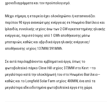
χρονοδιαγράμματα και τον προϋπολογισμό.
Μέχρι σήμερα, η εταιρεία έχει ολοκληρώσει ή κατασκευάζει
περίπου 90 έργα ανανεώσιμης ενέργειας σε Ηνωμένο Βασίλειο και
Ιρλανδία, συνολικής ισχύος άνω των 2 GW εγκατεστημένης ηλιακής
ενέργειας, περισσότερης από 1 GWh αποθήκευσης μέσω
μπαταριών, καθώς και υβριδικά έργα ηλιακής ενέργειας/
αποθήκευσης ισχύος 137MW/391MWh.
Σε αυτά περιλαμβάνονται εμβληματικά έργα, όπως το
φωτοβολταϊκό πάρκο Cleve Hill ισχύος 373MW στο Κεντ —το
μεγαλύτερο κατά την ολοκλήρωσή του στο Ηνωμένο Βασίλειο—
καθώς και το Longfield Solar Farm ισχύος 400MW, ένα από τα
μεγαλύτερα αδειοδοτημένα φωτοβολταϊκά έργα στη χώρα.