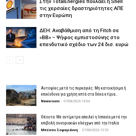
Στην TotalEnergies πουλάει η Shell
τις χερσαίες δραστηριότητες ΑΠΕ
στην Ευρώπη
ΔΕΗ: Αναβάθμιση από τη Fitch σε
«BB» – Ψήφος εμπιστοσύνης στο
επενδυτικό σχέδιο των 24 δισ. ευρώ
Αυτοψίες μετά τις πυρκαγιές: Μη κατοικήσιμα ή
επικίνδυνα για χρήση επτά στα δέκα κτίρια...
Newsroom
-
07/08/2026 16:04
Θέουτα: Με αντίμετρα απειλεί η Ισπανία μετά την
επιβολή συνοριακών ελέγχων από την Ιταλία
Μπέσσυ Σοφογιάννη
-
07/08/2026 15:55