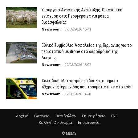
Υπουργείο Αγροτικής Ανάπτυξης: Οικονομική
ενίσχυση στις Περιφέρειες για μέτρα
βιοασφάλειας
Newsroom
-
07/08/2026 15:41
Εθνικό Συμβούλιο Ασφαλείας της Γερμανίας για το
περιστατικό με drone στο αεροδρόμιο της
Λειψίας
Newsroom
-
07/08/2026 15:02
Χαλκιδική: Μεταφορά από δύσβατο σημείο
49χρονης Γερμανίδας που τραυματίστηκε στο πόδι
Newsroom
-
07/08/2026 14:40
Αρχική
Ενέργεια
Περιβάλλον
Επιχειρήσεις
ESG
Κυκλική Οικονομία
Επικοινωνία
© MnMS