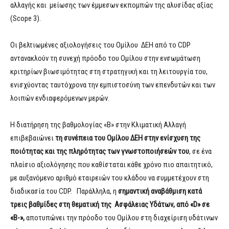
αλλαγής και μείωσης των έμμεσων εκπομπών της αλυσίδας αξίας
(Scope 3).
Οι βελτιωμένες αξιολογήσεις του Ομίλου ΔΕΗ από το CDP
αντανακλούν τη συνεχή πρόοδο του Ομίλου στην ενσωμάτωση
κριτηρίων βιωσιμότητας στη στρατηγική και τη λειτουργία του,
ενισχύοντας ταυτόχρονα την εμπιστοσύνη των επενδυτών και των
λοιπών ενδιαφερόμενων μερών.
Η διατήρηση της βαθμολογίας «Β» στην Κλιματική Αλλαγή
επιβεβαιώνει
τη συνέπεια του Ομίλου ΔΕΗ στην ενίσχυση της
ποιότητας και της πληρότητας των γνωστοποιήσεών του
, σε ένα
πλαίσιο αξιολόγησης που καθίσταται κάθε χρόνο πιο απαιτητικό,
με αυξανόμενο αριθμό εταιρειών του κλάδου να συμμετέχουν στη
διαδικασία του CDP.
Παράλληλα, η
σημαντική αναβάθμιση κατά
τρεις βαθμίδες στη θεματική της Ασφάλειας Υδάτων, από «
D
» σε
«
B
-»,
αποτυπώνει την πρόοδο του Ομίλου στη διαχείριση υδάτινων