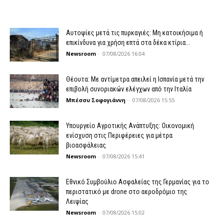
Αυτοψίες μετά τις πυρκαγιές: Μη κατοικήσιμα ή
επικίνδυνα για χρήση επτά στα δέκα κτίρια...
Newsroom
-
07/08/2026 16:04
Θέουτα: Με αντίμετρα απειλεί η Ισπανία μετά την
επιβολή συνοριακών ελέγχων από την Ιταλία
Μπέσσυ Σοφογιάννη
-
07/08/2026 15:55
Υπουργείο Αγροτικής Ανάπτυξης: Οικονομική
ενίσχυση στις Περιφέρειες για μέτρα
βιοασφάλειας
Newsroom
-
07/08/2026 15:41
Εθνικό Συμβούλιο Ασφαλείας της Γερμανίας για το
περιστατικό με drone στο αεροδρόμιο της
Λειψίας
Newsroom
-
07/08/2026 15:02