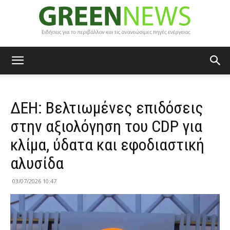
Green
ΔΕΗ: Βελτιωμένες επιδόσεις
News
στην αξιολόγηση του CDP για
κλίμα, ύδατα και εφοδιαστική
αλυσίδα
03/07/2026 10:47