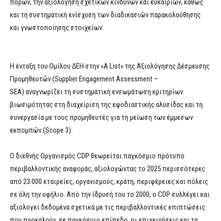
πόρων, την αξιολόγηση σχετικών κινδύνων και ευκαιριών, καθώς
και τη συστηματική ενίσχυση των διαδικασιών παρακολούθησης
και γνωστοποίησης στοιχείων.
Η ένταξη του Ομίλου ΔΕΗ στην «A List» της Αξιολόγησης Δέσμευσης
Προμηθευτών (Supplier Engagement Assessment –
SEA) αναγνωρίζει τη συστηματική ενσωμάτωση κριτηρίων
βιωσιμότητας στη διαχείριση της εφοδιαστικής αλυσίδας και τη
συνεργασία με τους προμηθευτές για τη μείωση των έμμεσων
εκπομπών (Scope 3).
Ο διεθνής Οργανισμός CDP θεωρείται παγκόσμιο πρότυπο
περιβαλλοντικής αναφοράς, αξιολογώντας το 2025 περισσότερες
από 23.000 εταιρείες, οργανισμούς, κράτη, περιφέρειες και πόλεις
σε όλη την υφήλιο. Από την ίδρυσή του το 2000, ο CDP συλλέγει και
αξιολογεί δεδομένα σχετικά με τις περιβαλλοντικές επιπτώσεις
που προκαλούν, σε παγκόσμιο επίπεδο, οι επιχειρήσεις και τα