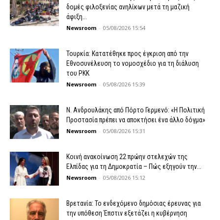
δομές φιλοξενίας ανηλίκων μετά τη μαζική
άφιξη...
Newsroom
-
05/08/2026 15:54
Τουρκία: Κατατέθηκε προς έγκριση από την
Εθνοσυνέλευση το νομοσχέδιο για τη διάλυση
του PKK
Newsroom
-
05/08/2026 15:39
N. Ανδρουλάκης από Πόρτο Γερμενό: «Η Πολιτική
Προστασία πρέπει να αποκτήσει ένα άλλο δόγμα»
Newsroom
-
05/08/2026 15:31
Κοινή ανακοίνωση 22 πρώην στελεχών της
Ελπίδας για τη Δημοκρατία – Πώς εξηγούν την...
Newsroom
-
05/08/2026 15:12
Βρετανία: Το ενδεχόμενο δημόσιας έρευνας για
την υπόθεση Έπστιν εξετάζει η κυβέρνηση