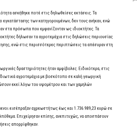
ιότητα ασκήθηκε ποτέ στις δηλωθείσες εκτάσεις. Τα
πο εγκατάστασης των κατηγορουμένων, δεν τους ανήκαν, ενώ
καν στα πρόσωπα που εμφανίζονταν ως ιδιοκτήτες. Τα
διοκτήτες δήλωσαν τα αγροτεμάχια στις δηλώσεις περιουσίας
τησης, ενώ στις περισσότερες περιπτώσεις τα απέσυραν στη
ωργικές δραστηριότητες ήταν αμφίβολες. Ειδικότερα, στις
 ιδιωτικά αγροτεμάχια με βοσκότοπο σε καλή γεωργική
ιώσουν εκεί λόγω του υψομέτρου και των χαμηλών
ενοι εισέπραξαν αχρεωστήτως έως και 1.736.989,23 ευρώ σε
Απόθεμα. Επιχείρησαν επίσης, ανεπιτυχώς, να αποσπάσουν
τήσεις απορρίφθηκαν.