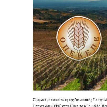
Σύμφωνα με ανακοίνωση της Ευρωπαϊκής Εισαγγελί
Εισαγγελίας (EPPO) στην Αθήνα, το Α’ Τριμελές Πλ