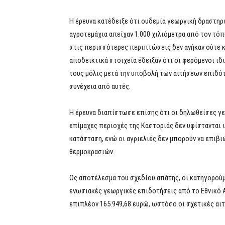
Η έρευνα κατέδειξε ότι ουδεμία γεωργική δραστηρ
αγροτεμάχια απείχαν 1.000 χιλιόμετρα από τον τό
στις περισσότερες περιπτώσεις δεν ανήκαν ούτε 
αποδεικτικά στοιχεία έδειξαν ότι οι φερόμενοι ι
τους μόλις μετά την υποβολή των αιτήσεων επιδό
συνέχεια από αυτές.
Η έρευνα διαπίστωσε επίσης ότι οι δηλωθείσες γε
επίμαχες περιοχές της Καστοριάς δεν υφίστανται
κατάσταση, ενώ οι αγριελιές δεν μπορούν να επιβ
θερμοκρασιών.
Ως αποτέλεσμα του σχεδίου απάτης, οι κατηγορούμ
ενωσιακές γεωργικές επιδοτήσεις από το Εθνικό 
επιπλέον 165.949,68 ευρώ, ωστόσο οι σχετικές αι