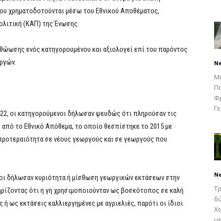
ου χρηματοδοτούνται μέσω του Εθνικού Αποθέματος,
ολιτική (ΚΑΠ) της Ένωσης.
αθώωσης ενός κατηγορουμένου και αξιολογεί επί του παρόντος
υργών.
N
Μ
Πα
Φρ
Γε
2022, οι κατηγορούμενοι δήλωσαν ψευδώς ότι πληρούσαν τις
από το Εθνικό Απόθεμα, το οποίο θεσπίστηκε το 2015 με
προτεραιότητα σε νέους γεωργούς και σε γεωργούς που
N
νοι δήλωσαν κυριότητα ή μίσθωση γεωργικών εκτάσεων στην
Τρ
ηρίζοντας ότι η γη χρησιμοποιούνταν ως βοσκότοπος σε καλή
δύ
 ως εκτάσεις καλλιεργημένες με αγριελιές, παρότι οι ίδιοι
Χα
με