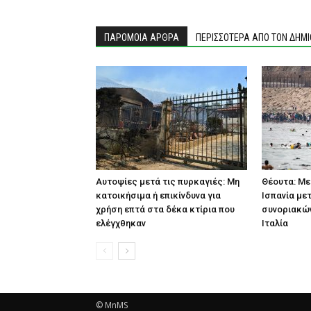
ΠΑΡΟΜΟΙΑ ΑΡΘΡΑ
ΠΕΡΙΣΣΟΤΕΡΑ ΑΠΟ ΤΟΝ ΔΗΜ
Αυτοψίες μετά τις πυρκαγιές: Μη
Θέουτα: Με
κατοικήσιμα ή επικίνδυνα για
Ισπανία με
χρήση επτά στα δέκα κτίρια που
συνοριακών
ελέγχθηκαν
Ιταλία
© MnMS