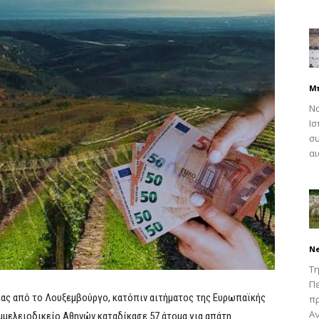
Μ
Να
Ισ
συ
αι
N
Τη
Πε
ας από το Λουξεμβούργο, κατόπιν αιτήματος της Ευρωπαϊκής
π
Αν
ημμελειοδικείο Αθηνών καταδίκασε 57 άτομα για απάτη