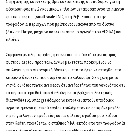
Στη φάση της κατασκευής βρίσκονται επίσης οι υποδομές για τη
φόρτωση φορτηγών και μικρών πλοίων μεταφοράς υγροποιημένου
φυσικού αερίου (small scale LNG) στη Ρεβυθούσα για την
τροφοδοσία περιοχών που βρίσκονται μακρυά από το δίκτυο
(όπως η Πάτρα, μέχρι να κατασκευαστεί ο αγωγός του ΔΕΣΦΑ) και
πλοίων.
Σύμφωνα με πληροφορίες, η επέκταση του δικτύου μεταφοράς
φυσικού αερίου προς τα Ιωάννινα μελετάται προκειμένου να
επιλεγει η πιο οικονομική όδευση, ώστε το έργο να ενταχθεί στο
επόμενο δεκαετές που αναμένεται το καλοκαίρι. Σε σχέση με τα
νησιά, οι ίδιες πηγές ανέφεραν ότι ανεξαρτήτως του γεγονότος ότι
τα περισσότερα θα διασυνδεθούν με υποβρύχιες ηλεκτρικές
διασυνδέσεις, υπάρχει έδαφος να κατασκευαστούν υποδομές
υγροποιημένου φυσικού αερίου τουλάχιστον σε ορισμένα μεγάλα
νησιά για λόγους εφεδρείας και ασφάλειας εφοδιασμού. Ειδικά
στην Κρήτη, πρόσθεταν, ο σταθμός ΥΦΑ -εκτός από την τροφοδοσία
του σταθμού ηλεκτροπαραγωγής της ΔΕΗ στον Αθερινόλακκο-