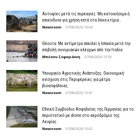
Αυτοψίες μετά τις πυρκαγιές: Μη κατοικήσιμα ή
επικίνδυνα για χρήση επτά στα δέκα κτίρια...
Newsroom
-
07/08/2026 16:04
Θέουτα: Με αντίμετρα απειλεί η Ισπανία μετά την
επιβολή συνοριακών ελέγχων από την Ιταλία
Μπέσσυ Σοφογιάννη
-
07/08/2026 15:55
Υπουργείο Αγροτικής Ανάπτυξης: Οικονομική
ενίσχυση στις Περιφέρειες για μέτρα
βιοασφάλειας
Newsroom
-
07/08/2026 15:41
Εθνικό Συμβούλιο Ασφαλείας της Γερμανίας για το
περιστατικό με drone στο αεροδρόμιο της
Λειψίας
Newsroom
-
07/08/2026 15:02