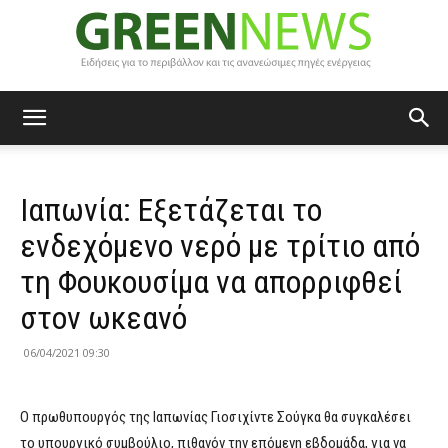
Green
Ιαπωνία: Εξετάζεται το
News
ενδεχόμενο νερό με τρίτιο από
τη Φουκουσίμα να απορριφθεί
στον ωκεανό
06/04/2021 09:30
Ο πρωθυπουργός της Ιαπωνίας Γιοσιχίντε Σούγκα θα συγκαλέσει
το υπουργικό συμβούλιο, πιθανόν την επόμενη εβδομάδα, για να