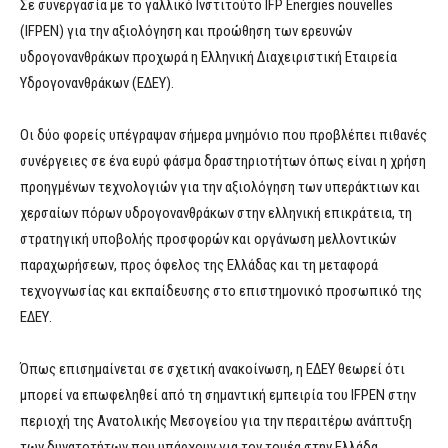
Σε συνεργασία με το γαλλικό Ινστιτούτο IFP Energies nouvelles
(IFPEN) για την αξιολόγηση και προώθηση των ερευνών
υδρογονανθράκων προχωρά η Ελληνική Διαχειριστική Εταιρεία
Υδρογονανθράκων (ΕΔΕΥ).
Οι δύο φορείς υπέγραψαν σήμερα μνημόνιο που προβλέπει πιθανές
συνέργειες σε ένα ευρύ φάσμα δραστηριοτήτων όπως είναι η χρήση
προηγμένων τεχνολογιών για την αξιολόγηση των υπεράκτιων και
χερσαίων πόρων υδρογονανθράκων στην ελληνική επικράτεια, τη
στρατηγική υποβολής προσφορών και οργάνωση μελλοντικών
παραχωρήσεων, προς όφελος της Ελλάδας και τη μεταφορά
τεχνογνωσίας και εκπαίδευσης στο επιστημονικό προσωπικό της
ΕΔΕΥ.
Όπως επισημαίνεται σε σχετική ανακοίνωση, η ΕΔΕΥ θεωρεί ότι
μπορεί να επωφεληθεί από τη σημαντική εμπειρία του IFPEN στην
περιοχή της Ανατολικής Μεσογείου για την περαιτέρω ανάπτυξη
των δυνατοτήτων που υπάρχουν για τον τομέα στην Ελλάδα.