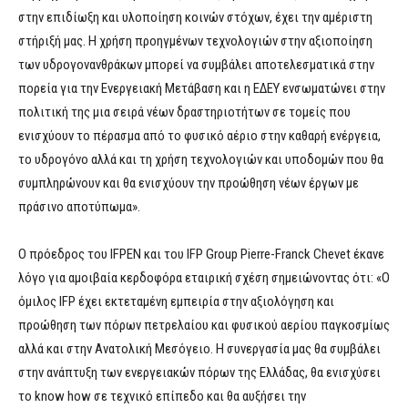
στην επιδίωξη και υλοποίηση κοινών στόχων, έχει την αμέριστη
στήριξή μας. Η χρήση προηγμένων τεχνολογιών στην αξιοποίηση
των υδρογονανθράκων μπορεί να συμβάλει αποτελεσματικά στην
πορεία για την Ενεργειακή Μετάβαση και η ΕΔΕΥ ενσωματώνει στην
πολιτική της μια σειρά νέων δραστηριοτήτων σε τομείς που
ενισχύουν το πέρασμα από το φυσικό αέριο στην καθαρή ενέργεια,
το υδρογόνο αλλά και τη χρήση τεχνολογιών και υποδομών που θα
συμπληρώνουν και θα ενισχύουν την προώθηση νέων έργων με
πράσινο αποτύπωμα».
Ο πρόεδρος του IFPEN και του IFP Group Pierre-Franck Chevet έκανε
λόγο για αμοιβαία κερδοφόρα εταιρική σχέση σημειώνοντας ότι: «Ο
όμιλος IFP έχει εκτεταμένη εμπειρία στην αξιολόγηση και
προώθηση των πόρων πετρελαίου και φυσικού αερίου παγκοσμίως
αλλά και στην Ανατολική Μεσόγειο. Η συνεργασία μας θα συμβάλει
στην ανάπτυξη των ενεργειακών πόρων της Ελλάδας, θα ενισχύσει
το know how σε τεχνικό επίπεδο και θα αυξήσει την