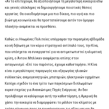
«Αν το επιτύχουμε, θα αξιοποιήσουμε τη μεγαλύτερη ευκαιρία εδώ
και γενιές ολόκληρες να δημιουργήσουμε ποιοτικές θέσεις
εργασίας. Θα οικοδομήσουμε μια πιο δίκαιη, πιο υγιή και πιο
βιώσιμη κοινωνία και θα προστατεύσουμε αυτόν τον όμορφο
πλανήτη» αναμένεται να προσθέσει.
Καθώς οι Ηνωμένες Πολιτείες υπέγραψαν την περασμένη εβδομάδα
κοινή δήλωση με τον κύριο στρατηγικό αντίπαλό τους, την Κίνα,
που υπόσχεται να συνεργαστεί για να αντιμετωπιστεί η κλιματική
κρίση, ο Άντονι Μπλίνκεν αναφέρεται επίσης στον
ανταγωνισμό: «Επί του παρόντος, έχουμε καθυστερήσει. Η Κίνα
είναι ο μεγαλύτερος παραγωγός και εξαγωγέας ηλιακών
συλλεκτών, ανεμογεννητριών, μπαταριών, ηλεκτρικών οχημάτων.
Κατέχει σχεδόν το ένα τρίτο των παγκόσμιων διπλωμάτων
ευρεσιτεχνίας για Ανανεώσιμες Πηγές Ενέργειας. Αν δεν
προλάβουμε να καλύψουμε αυτή την καθυστέρηση, η Αμερική θα
χάσει την ευκαιρία να διαμορφώσει το μέλλον του κλίματος με
τρόπο σύμφωνο προς τα συμφέροντα και τις αξίες μας και θα