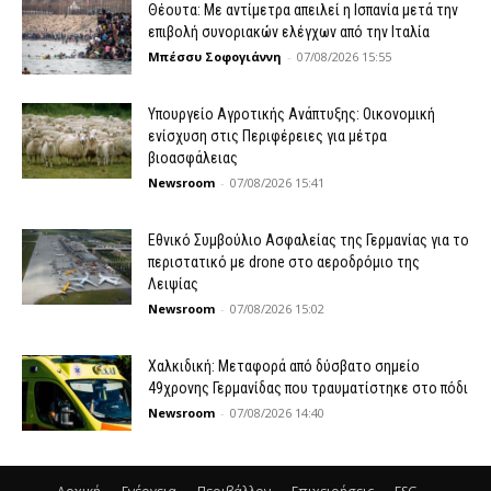
Θέουτα: Με αντίμετρα απειλεί η Ισπανία μετά την
επιβολή συνοριακών ελέγχων από την Ιταλία
Μπέσσυ Σοφογιάννη
-
07/08/2026 15:55
Υπουργείο Αγροτικής Ανάπτυξης: Οικονομική
ενίσχυση στις Περιφέρειες για μέτρα
βιοασφάλειας
Newsroom
-
07/08/2026 15:41
Εθνικό Συμβούλιο Ασφαλείας της Γερμανίας για το
περιστατικό με drone στο αεροδρόμιο της
Λειψίας
Newsroom
-
07/08/2026 15:02
Χαλκιδική: Μεταφορά από δύσβατο σημείο
49χρονης Γερμανίδας που τραυματίστηκε στο πόδι
Newsroom
-
07/08/2026 14:40