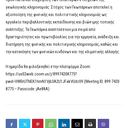
γεωλογικής κληρονομιάς. Στόχος των Γεωπάρκων αποτελεί η
αξιοποίηση της φυσικής και πολιτιστικής κληρονομιάς ως
εργαλείο περιβαλλοντικής εκπαίδευσης και βιώσιμης τοπικής
ανάπτυξης. Τα Γεωπάρκα αναπτύσσουν μια σειρά από
δραστηριότητες και πρωτοβουλίες για την ερμηνεία, ανάδειξη και
διατήρηση της φυσικής και πολιτισμικής κληρονομιάς, καθώς και
την κατανόηση των φυσικών κινδύνων και της κλιματικής αλλαγής.
Η ημερίδα θα φιλοξενηθεί στην πλατφόρμα Zoom:
https://us02web.zoom.us/j/89974208775?
pwd=VWRrUTNEK1hmN1Vjb3A2U1JFakVUdz09 (Meeting ID: 899 7420
8775 – Passcode: jAe88A)