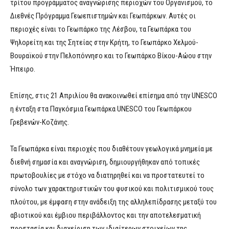
τρίτου προγράμματος αναγνώρισης περιοχών του Οργανισμού, το
Διεθνές Πρόγραμμα Γεωεπιστημών και Γεωπάρκων. Αυτές οι
περιοχές είναι το Γεωπάρκο της Λέσβου, τα Γεωπάρκα του
Ψηλορείτη και της Σητείας στην Κρήτη, το Γεωπάρκο Χελμού-
Βουραϊκού στην Πελοπόννησο και το Γεωπάρκο Βίκου-Αώου στην
Ήπειρο.
Επίσης, στις 21 Απριλίου θα ανακοινωθεί επίσημα από την UNESCO
η ένταξη στα Παγκόσμια Γεωπάρκα UNESCO του Γεωπάρκου
Γρεβενών-Κοζάνης.
Τα Γεωπάρκα είναι περιοχές που διαθέτουν γεωλογικά μνημεία με
διεθνή σημασία και αναγνώριση, δημιουργήθηκαν από τοπικές
πρωτοβουλίες με στόχο να διατηρηθεί και να προστατευτεί το
σύνολο των χαρακτηριστικών του φυσικού και πολιτισμικού τους
πλούτου, με έμφαση στην ανάδειξη της αλληλεπίδρασης μεταξύ του
αβιοτικού και έμβιου περιβάλλοντος και την αποτελεσματική
προστασία και διαχείριση των ιδιαίτερων στοιχείων της