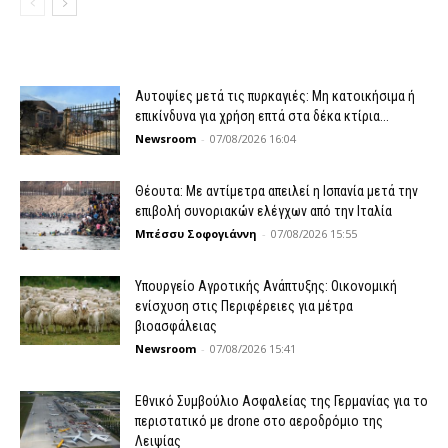
Αυτοψίες μετά τις πυρκαγιές: Μη κατοικήσιμα ή
επικίνδυνα για χρήση επτά στα δέκα κτίρια...
Newsroom
-
07/08/2026 16:04
Θέουτα: Με αντίμετρα απειλεί η Ισπανία μετά την
επιβολή συνοριακών ελέγχων από την Ιταλία
Μπέσσυ Σοφογιάννη
-
07/08/2026 15:55
Υπουργείο Αγροτικής Ανάπτυξης: Οικονομική
ενίσχυση στις Περιφέρειες για μέτρα
βιοασφάλειας
Newsroom
-
07/08/2026 15:41
Εθνικό Συμβούλιο Ασφαλείας της Γερμανίας για το
περιστατικό με drone στο αεροδρόμιο της
Λειψίας