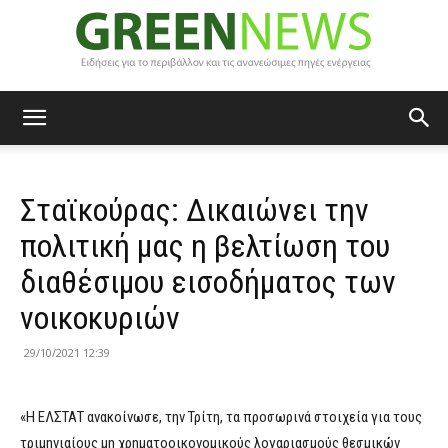
Green
Σταϊκούρας: Δικαιώνει την
News
πολιτική μας η βελτίωση του
διαθέσιμου εισοδήματος των
νοικοκυριών
29/10/2021 12:39
«Η ΕΛΣΤΑΤ ανακοίνωσε, την Τρίτη, τα προσωρινά στοιχεία για τους
τριμηνιαίους μη χρηματοοικονομικούς λογαριασμούς θεσμικών