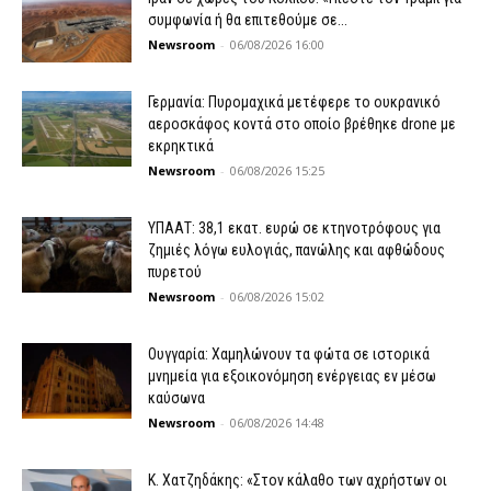
συμφωνία ή θα επιτεθούμε σε...
Newsroom
-
06/08/2026 16:00
Γερμανία: Πυρομαχικά μετέφερε το ουκρανικό
αεροσκάφος κοντά στο οποίο βρέθηκε drone με
εκρηκτικά
Newsroom
-
06/08/2026 15:25
ΥΠΑΑΤ: 38,1 εκατ. ευρώ σε κτηνοτρόφους για
ζημιές λόγω ευλογιάς, πανώλης και αφθώδους
πυρετού
Newsroom
-
06/08/2026 15:02
Ουγγαρία: Χαμηλώνουν τα φώτα σε ιστορικά
μνημεία για εξοικονόμηση ενέργειας εν μέσω
καύσωνα
Newsroom
-
06/08/2026 14:48
Κ. Χατζηδάκης: «Στον κάλαθο των αχρήστων οι