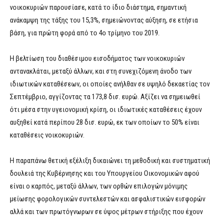
νοικοκυριών παρουσίασε, κατά το ίδιο διάστημα, σημαντική
ανάκαμψη της τάξης του 15,3%, σημειώνοντας αύξηση, σε ετήσια
βάση, για πρώτη φορά από το 4ο τρίμηνο του 2019.
Η βελτίωση του διαθέσιμου εισοδήματος των νοικοκυριών
αντανακλάται, μεταξύ άλλων, και στη συνεχιζόμενη άνοδο των
ιδιωτικών καταθέσεων, οι οποίες ανήλθαν σε υψηλό δεκαετίας τον
Σεπτέμβριο, αγγίζοντας τα 173,8 δισ. ευρώ. Αξίζει να σημειωθεί
ότι μέσα στην υγειονομική κρίση, οι ιδιωτικές καταθέσεις έχουν
αυξηθεί κατά περίπου 28 δισ. ευρώ, εκ των οποίων το 50% είναι
καταθέσεις νοικοκυριών.
Η παραπάνω θετική εξέλιξη δικαιώνει τη μεθοδική και συστηματική
δουλειά της Κυβέρνησης και του Υπουργείου Οικονομικών αφού
είναι ο καρπός, μεταξύ άλλων, των ορθών επιλογών μόνιμης
μείωσης φορολογικών συντελεστών και ασφαλιστικών εισφορών
αλλά και των πρωτόγνωρων σε ύψος μέτρων στήριξης που έχουν