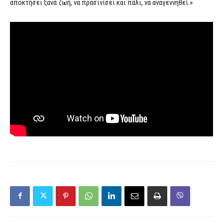
αποκτήσει ξανά ζωή, να πρασινίσει και πάλι, να αναγεννηθεί.»