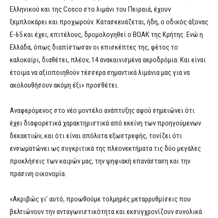
Ελληνικού και της Cosco στο λιμάνι του Πειραιά, έχουν
ξεμπλοκάρει και προχωρούν. Κατασκευάζεται, ήδη, ο οδικός άξονας
Ε-65 και έχει, επιτέλους, δρομολογηθεί ο ΒΟΑΚ της Κρήτης. Ενώ η
Ελλάδα, όπως διαπίστωσαν οι επισκέπτες της, φέτος το
καλοκαίρι, διαθέτει, πλέον, 14 ανακαινισμένα αεροδρόμια. Και είναι
έτοιμα να αξιοποιηθούν τέσσερα σημαντικά λιμάνια μας για να
ακολουθήσουν ακόμη έξι» προσθέτει.
Αναφερόμενος στο νέο μοντέλο ανάπτυξης αφού σημειώνει ότι
έχει διαφορετικά χαρακτηριστικά από εκείνη των προηγούμενων
δεκαετιών, και ότι είναι απόλυτα εξωστρεφής, τονίζει ότι
ενσωματώνει ως συγκριτικά της πλεονεκτήματα τις δύο μεγάλες
προκλήσεις των καιρών μας, την ψηφιακή επανάσταση και την
πράσινη οικονομία.
«Ακριβώς γι’ αυτό, προωθούμε τολμηρές μεταρρυθμίσεις που
βελτιώνουν την ανταγωνιστικότητα και εκσυγχρονίζουν συνολικά