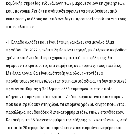
κομβικής σημασίας ενδυνάμωση των μικρομεσαίων επιχειρήσεων,
και υπογραμμίζει ότι η ανάπτυξη οφείλει να συνοδεύεται από
ευκαιρίες για όλους και από ένα δίχτυ προστασίας ειδικά για τους
πιο ευάλωτους.
«Η Ελλάδα αλλάζει και είναι έτοιμη να κάνει ένα μεγάλο άλμα
προόδου. Το 2022 η ανάπτυξη θα είναι ισχυρή, με διάρκεια σε βάθος
χρόνου και ένα ιδιαίτερο χαρακτηριστικό: τα οφέλη της, θα
αφορούν το κράτος, τις επιχειρήσεις και, κυρίως, τους πολίτες.
Με άλλα λόγια, θα είναι ανάπτυξη για όλους» τονίζει ο
πρωθυπουργός σημειώνοντας ότι η αισιοδοξία αυτή δεν αποτελεί
προϊόν επιθυμίας ή βούλησης, αλλά συμπέρασμα στο οποίο
οδηγούν οι αριθμοί. «Τα περίπου 70 δισ. ευρώ κοινοτικών πόρων
που θα εισρεύσουν στη χώρα, τα επόμενα χρόνια, κινητοποιώντας,
παράλληλα, και δεκάδες δισεκατομμύρια ιδιωτικών επενδύσεων.
Και ακόμη, τα 35 δισεκατομμύρια της αύξησης των καταθέσεων, από
τα οποία 20 αφορούν αποταμιεύσεις νοικοκυριών» αναφέρει και