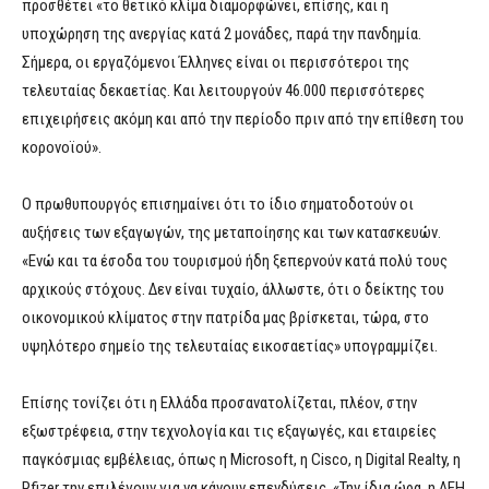
προσθέτει «το θετικό κλίμα διαμορφώνει, επίσης, και η
υποχώρηση της ανεργίας κατά 2 μονάδες, παρά την πανδημία.
Σήμερα, οι εργαζόμενοι Έλληνες είναι οι περισσότεροι της
τελευταίας δεκαετίας. Και λειτουργούν 46.000 περισσότερες
επιχειρήσεις ακόμη και από την περίοδο πριν από την επίθεση του
κορονοϊού».
Ο πρωθυπουργός επισημαίνει ότι το ίδιο σηματοδοτούν οι
αυξήσεις των εξαγωγών, της μεταποίησης και των κατασκευών.
«Ενώ και τα έσοδα του τουρισμού ήδη ξεπερνούν κατά πολύ τους
αρχικούς στόχους. Δεν είναι τυχαίο, άλλωστε, ότι ο δείκτης του
οικονομικού κλίματος στην πατρίδα μας βρίσκεται, τώρα, στο
υψηλότερο σημείο της τελευταίας εικοσαετίας» υπογραμμίζει.
Επίσης τονίζει ότι η Ελλάδα προσανατολίζεται, πλέον, στην
εξωστρέφεια, στην τεχνολογία και τις εξαγωγές, και εταιρείες
παγκόσμιας εμβέλειας, όπως η Microsoft, η Cisco, η Digital Realty, η
Pfizer την επιλέγουν για να κάνουν επενδύσεις. «Την ίδια ώρα, η ΔΕΗ