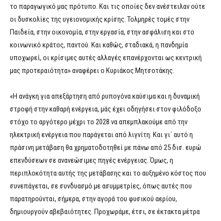
το παραγωγικό μας πρότυπο. Και τις οποίες δεν ανέστειλαν ούτε
οι δυσκολίες της υγειονομικής κρίσης. Τολμηρές τομές στην
Παιδεία, στην οικονομία, στην εργασία, στην ασφάλιση και στο
κοινωνικό κράτος, παντού. Και καθώς, σταδιακά, η πανδημία
υποχωρεί, οι κρίσιμες αυτές αλλαγές επανέρχονται ως κεντρική
μας προτεραιότητα» αναφέρει ο Κυριάκος Μητσοτάκης.
«Η ανάγκη για απεξάρτηση από ρυπογόνα καύσιμα και η δυναμική
στροφή στην καθαρή ενέργεια, μάς έχει οδηγήσει στον φιλόδοξο
στόχο το αργότερο μέχρι το 2028 να απεμπλακούμε από την
ηλεκτρική ενέργεια που παράγεται από λιγνίτη. Και γι΄ αυτό η
πράσινη μετάβαση θα χρηματοδοτηθεί με πάνω από 25 δισ. ευρώ
επενδύσεων σε ανανεώσιμες πηγές ενέργειας. Όμως, η
περιπλοκότητα αυτής της μετάβασης και το αυξημένο κόστος που
συνεπάγεται, σε συνδυασμό με ασυμμετρίες, όπως αυτές που
παρατηρούνται, σήμερα, στην αγορά του φυσικού αερίου,
δημιουργούν αβεβαιότητες. Προχωράμε, έτσι, σε έκτακτα μέτρα