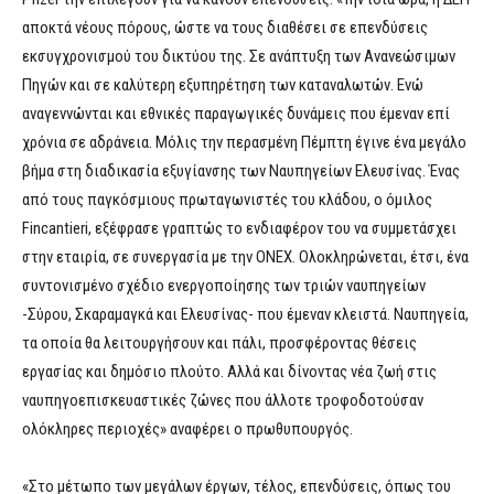
αποκτά νέους πόρους, ώστε να τους διαθέσει σε επενδύσεις
εκσυγχρονισμού του δικτύου της. Σε ανάπτυξη των Ανανεώσιμων
Πηγών και σε καλύτερη εξυπηρέτηση των καταναλωτών. Ενώ
αναγεννώνται και εθνικές παραγωγικές δυνάμεις που έμεναν επί
χρόνια σε αδράνεια. Μόλις την περασμένη Πέμπτη έγινε ένα μεγάλο
βήμα στη διαδικασία εξυγίανσης των Ναυπηγείων Ελευσίνας. Ένας
από τους παγκόσμιους πρωταγωνιστές του κλάδου, ο όμιλος
Fincantieri, εξέφρασε γραπτώς το ενδιαφέρον του να συμμετάσχει
στην εταιρία, σε συνεργασία με την ΟNEX. Ολοκληρώνεται, έτσι, ένα
συντονισμένο σχέδιο ενεργοποίησης των τριών ναυπηγείων
-Σύρου, Σκαραμαγκά και Ελευσίνας- που έμεναν κλειστά. Ναυπηγεία,
τα οποία θα λειτουργήσουν και πάλι, προσφέροντας θέσεις
εργασίας και δημόσιο πλούτο. Αλλά και δίνοντας νέα ζωή στις
ναυπηγοεπισκευαστικές ζώνες που άλλοτε τροφοδοτούσαν
ολόκληρες περιοχές» αναφέρει ο πρωθυπουργός.
«Στο μέτωπο των μεγάλων έργων, τέλος, επενδύσεις, όπως του