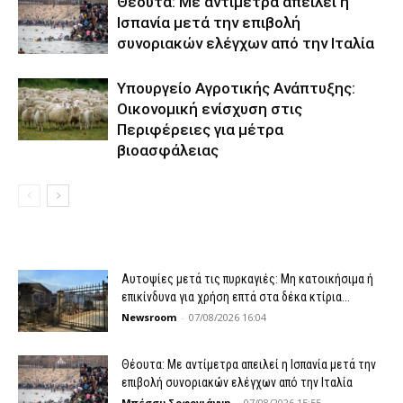
Θέουτα: Με αντίμετρα απειλεί η
Ισπανία μετά την επιβολή
συνοριακών ελέγχων από την Ιταλία
Υπουργείο Αγροτικής Ανάπτυξης:
Οικονομική ενίσχυση στις
Περιφέρειες για μέτρα
βιοασφάλειας
Αυτοψίες μετά τις πυρκαγιές: Μη κατοικήσιμα ή
επικίνδυνα για χρήση επτά στα δέκα κτίρια...
Newsroom
-
07/08/2026 16:04
Θέουτα: Με αντίμετρα απειλεί η Ισπανία μετά την
επιβολή συνοριακών ελέγχων από την Ιταλία
Μπέσσυ Σοφογιάννη
-
07/08/2026 15:55