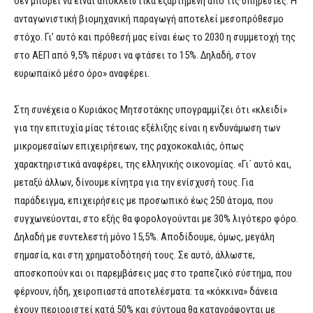
δεν μπορεί να είναι αποκλειστικά εξαρτημένη από τις υπηρεσίες. Η
ανταγωνιστική βιομηχανική παραγωγή αποτελεί μεσοπρόθεσμο
στόχο. Γι’ αυτό και πρόθεσή μας είναι έως το 2030 η συμμετοχή της
στο ΑΕΠ από 9,5% πέρυσι να φτάσει το 15%. Δηλαδή, στον
ευρωπαϊκό μέσο όρο» αναφέρει.
Στη συνέχεια ο Κυριάκος Μητσοτάκης υπογραμμίζει ότι «κλειδί»
για την επιτυχία μίας τέτοιας εξέλιξης είναι η ενδυνάμωση των
μικρομεσαίων επιχειρήσεων, της ραχοκοκαλιάς, όπως
χαρακτηριστικά αναφέρει, της ελληνικής οικονομίας. «Γι΄ αυτό και,
μεταξύ άλλων, δίνουμε κίνητρα για την ενίσχυσή τους. Για
παράδειγμα, επιχειρήσεις με προσωπικό έως 250 άτομα, που
συγχωνεύονται, στο εξής θα φορολογούνται με 30% λιγότερο φόρο.
Δηλαδή με συντελεστή μόνο 15,5%. Αποδίδουμε, όμως, μεγάλη
σημασία, και στη χρηματοδότησή τους. Σε αυτό, άλλωστε,
αποσκοπούν και οι παρεμβάσεις μας στο τραπεζικό σύστημα, που
φέρνουν, ήδη, χειροπιαστά αποτελέσματα: τα «κόκκινα» δάνεια
έχουν περιοριστεί κατά 50% και σύντομα θα καταγράφονται με