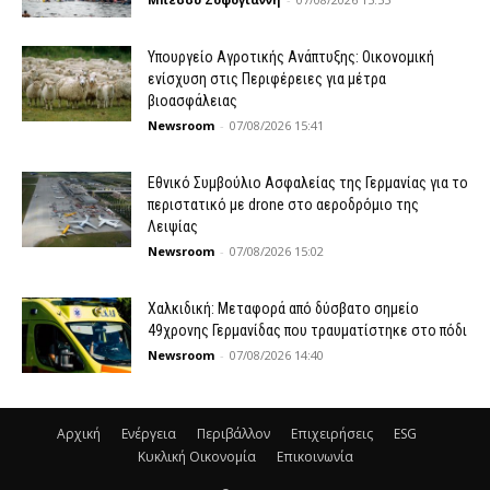
Υπουργείο Αγροτικής Ανάπτυξης: Οικονομική
ενίσχυση στις Περιφέρειες για μέτρα
βιοασφάλειας
Newsroom
-
07/08/2026 15:41
Εθνικό Συμβούλιο Ασφαλείας της Γερμανίας για το
περιστατικό με drone στο αεροδρόμιο της
Λειψίας
Newsroom
-
07/08/2026 15:02
Χαλκιδική: Μεταφορά από δύσβατο σημείο
49χρονης Γερμανίδας που τραυματίστηκε στο πόδι
Newsroom
-
07/08/2026 14:40
Αρχική
Ενέργεια
Περιβάλλον
Επιχειρήσεις
ESG
Κυκλική Οικονομία
Επικοινωνία