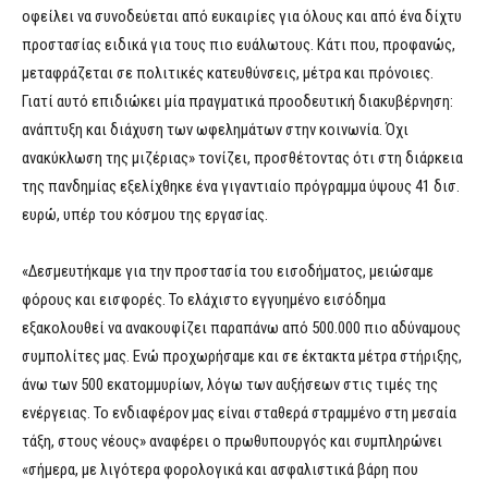
οφείλει να συνοδεύεται από ευκαιρίες για όλους και από ένα δίχτυ
προστασίας ειδικά για τους πιο ευάλωτους. Κάτι που, προφανώς,
μεταφράζεται σε πολιτικές κατευθύνσεις, μέτρα και πρόνοιες.
Γιατί αυτό επιδιώκει μία πραγματικά προοδευτική διακυβέρνηση:
ανάπτυξη και διάχυση των ωφελημάτων στην κοινωνία. Όχι
ανακύκλωση της μιζέριας» τονίζει, προσθέτοντας ότι στη διάρκεια
της πανδημίας εξελίχθηκε ένα γιγαντιαίο πρόγραμμα ύψους 41 δισ.
ευρώ, υπέρ του κόσμου της εργασίας.
«Δεσμευτήκαμε για την προστασία του εισοδήματος, μειώσαμε
φόρους και εισφορές. Το ελάχιστο εγγυημένο εισόδημα
εξακολουθεί να ανακουφίζει παραπάνω από 500.000 πιο αδύναμους
συμπολίτες μας. Ενώ προχωρήσαμε και σε έκτακτα μέτρα στήριξης,
άνω των 500 εκατομμυρίων, λόγω των αυξήσεων στις τιμές της
ενέργειας. Το ενδιαφέρον μας είναι σταθερά στραμμένο στη μεσαία
τάξη, στους νέους» αναφέρει ο πρωθυπουργός και συμπληρώνει
«σήμερα, με λιγότερα φορολογικά και ασφαλιστικά βάρη που