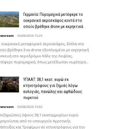
Γερμανία: Πυρομαχικά μετέφερε το
ουκρανικό αεροσκάφος κοντά στο
οποίο βρέθηκε drone με εκρηκτικά
ewsroom
-
06/08/2026 15:25
 ουκρανικό μεταφορικό αεροσκάφος, δίπλα στο
οίο βρέθηκε ένα drone εξοπλισμένο με εκρηκτική
σκευή στο αεροδρόμιο Χάλε της Λειψίας,
τέφερε πυρομαχικά, όπως μετέδωσαν νωρίτερα...
ΥΠΑΑΤ: 38,1 εκατ. ευρώ σε
κτηνοτρόφους για ζημιές λόγω
ευλογιάς, πανώλης και αφθώδους
πυρετού
ewsroom
-
06/08/2026 15:02
οζημιώσεις ύψους 38,1 εκατομμυρίων ευρώ
ρηγούνται από το υπουργείο Αγροτικής
άπτυξης και Τροφίμων σε κτηνοτρόφους για την