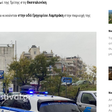
ωί της Τρίτης στη
Θεσσαλονίκη
.
υ κινούνταν
στην οδό Γρηγορίου Λαμπράκη
στην περιοχή της
N
Το
οπ
συ
με
N
Απ
χο
Αν