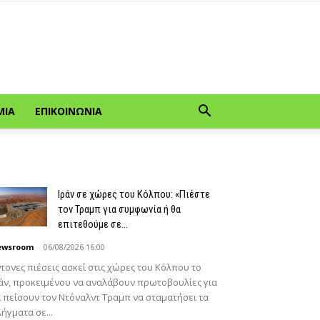
ΜΊΑ
ΕΠΙΚΟΙΝΩΝΊΑ
Ιράν σε χώρες του Κόλπου: «Πιέστε
τον Τραμπ για συμφωνία ή θα
επιτεθούμε σε...
ewsroom
-
06/08/2026 16:00
τονες πιέσεις ασκεί στις χώρες του Κόλπου το
άν, προκειμένου να αναλάβουν πρωτοβουλίες για
 πείσουν τον Ντόναλντ Τραμπ να σταματήσει τα
ήγματα σε...