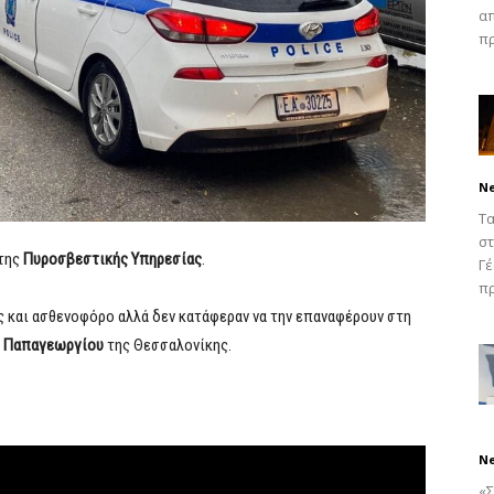
απ
πρ
N
Τα
στ
 της
Πυροσβεστικής Υπηρεσίας
.
Γέ
πρ
 και ασθενοφόρο αλλά δεν κατάφεραν να την επαναφέρουν στη
ο
Παπαγεωργίου
της Θεσσαλονίκης.
N
«Σ