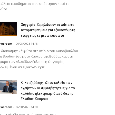
ώλεια εισοδήματος που υπέστησαν κατά το
ώτο...
Ουγγαρία: Χαμηλώνουν τα φώτα σε
ιστορικά μνημεία για εξοικονόμηση
ενέργειας εν μέσω καύσωνα
ewsroom
-
06/08/2026 14:48
 διακοσμητικά φώτα στο κτίριο του Κοινοβουλίου
η Βουδαπέστη, στο Κάστρο της Βούδας και στη
φυρα των Αλυσίδων έκλεισε η Ουγγαρία,
οκειμένου να εξοικονομήσει...
Κ. Χατζηδάκης: «Στον κάλαθο των
αχρήστων οι αμφισβητήσεις για το
καλώδιο ηλεκτρικής διασύνδεσης
Ελλάδας-Κύπρου»
ewsroom
-
06/08/2026 14:38
τον κάλαθο των αχρήστων πήγαν οι