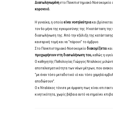
Διασωληνωμένη
στο Πανεπιστημιακό Νοσοκομείο 
κορονοιό.
Η γυναίκα, η οποία
είναι νοσηλεύτρια
και βρίσκεται
τον 6ο μήνα της εγκυμοσύνης της. Η κατάσταση της
διασωλήνωση της. Από την εξέλιξη της κατάστασης
καισαρική τομή και να “πάρουν” το έμβρυο.
Στο Πανεπιστημιακό Νοσοκομείο
διακομίζεται
κα
προχωρήσουν στη διασωλήνωση του,
καθώς η υγεί
Ο καθηγητής Παθολογίας Γιώργος Νταλέκος μιλώντ
αποτελεσματικότητα των νέων μέτρων, που ανακοι
“με έναν τόσο μεταδοτικό ιό και τόσο χαμηλά εμβο
αποδώσουν”.
Ο κ Νταλέκος τόνισε με έμφαση πως είναι επιτακτι
κινητικότητα, χωρίς βέβαια αυτό να σημαίνει επιβο