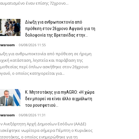
αυματισμένο έναν επίσης 72χρονο...
Δίωξη για ανθρωποκτονία από
πρόθεση στον 26χρονο Αφγανό για τη
δολοφονία της Βρετανίδας στην...
ewsroom
-
06/08/2026 11:55
ίωξη για ανθρωποκτονία από πρόθεση σε ήρεμη
χική κατάσταση, ληστεία και παράβαση της
μοθεσίας περί όπλων ασκήθηκε στον 26χρονο
γανό, ο οποίος κατηγορείται για...
K. Μητσοτάκης για myAGRO: «Η χώρα
δεν μπορεί να είναι άλλο αιχμάλωτη
του ρουσφετιού...
ewsroom
-
06/08/2026 11:31
ν Ανεξάρτητη Αρχή Δημοσίων Εσόδων (ΑΑΔΕ)
ισκέφτηκε νωρίτερα σήμερα Πέμπτη ο Κυριάκος
τσοτάκης, ο οποίος ενημερώθηκε για τη