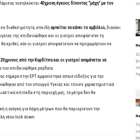
Λάρισας νοσηλεύεται
40χρονη έγκυος δίνοντας “μάχη” με τον
τρ
 σε διαθεσιμότητα, επειδή
αρνείται να κάνει το εμβόλιο,
διανύει
 υγείας της επιδεινώθηκε και οι γιατροί αποφάσισαν τη
 θα κριθεί, εάν οι γιατροί αποφασίσουν να προχωρήσουν σε
N
Δ
ι
20χρονος από την Καρδίτσα και οι γιατροί αναμένεται να
ψυ
νο
α του επιδεινώθηκε ραγδαία.
Αφ
ας σήμερα στην ΕΡΤ εμφανίστηκε απαισιόδοξος για την
νώθηκαν από τον υπουργό Υγείας και τόνισε χαρακτηριστικά
λιαστικά επίπεδα στη περιοχή μας, τα μέτρα δεν θα
κή η ανάγκη για λήψη μέτρων που θα περιορίσουν την
N
λή νέου lock down.
Τη
επ
Μη