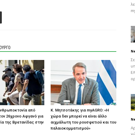
λε
my
ΙΟΥΡΓΟ
N
Σε
υπ
ΕΛ
ορ
ανθρωποκτονία από
K. Μητσοτάκης για myAGRO: «Η
ον 26χρονο Αφγανό για
χώρα δεν μπορεί να είναι άλλο
N
ία της Βρετανίδας στην
αιχμάλωτη του ρουσφετιού και του
Αρ
παλαιοκομματισμού»
χ