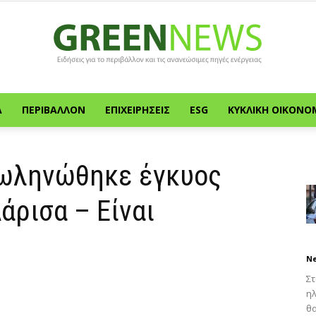
Α
ΠΕΡΙΒΆΛΛΟΝ
ΕΠΙΧΕΙΡΉΣΕΙΣ
ESG
ΚΥΚΛΙΚΉ ΟΙΚΟΝΟ
Green
σωληνώθηκε έγκυος
άρισα – Είναι
News
N
Στ
ηλ
θ