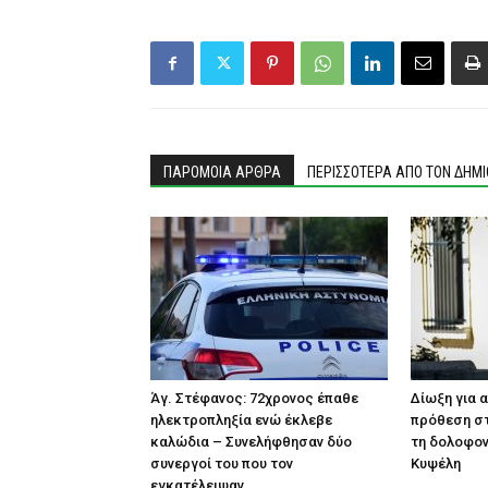
ΠΑΡΟΜΟΙΑ ΑΡΘΡΑ
ΠΕΡΙΣΣΟΤΕΡΑ ΑΠΟ ΤΟΝ ΔΗΜ
Άγ. Στέφανος: 72χρονος έπαθε
Δίωξη για 
ηλεκτροπληξία ενώ έκλεβε
πρόθεση στ
καλώδια – Συνελήφθησαν δύο
τη δολοφον
συνεργοί του που τον
Κυψέλη
εγκατέλειψαν