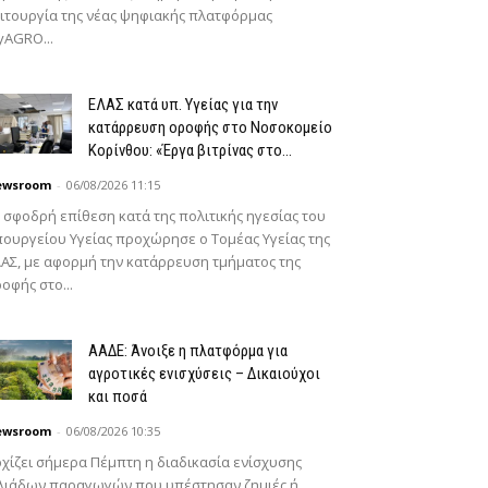
ιτουργία της νέας ψηφιακής πλατφόρμας
AGRO...
ΕΛΑΣ κατά υπ. Υγείας για την
κατάρρευση οροφής στο Νοσοκομείο
Κορίνθου: «Έργα βιτρίνας στο...
ewsroom
-
06/08/2026 11:15
 σφοδρή επίθεση κατά της πολιτικής ηγεσίας του
ουργείου Υγείας προχώρησε ο Τομέας Υγείας της
ΑΣ, με αφορμή την κατάρρευση τμήματος της
οφής στο...
ΑΑΔΕ: Άνοιξε η πλατφόρμα για
αγροτικές ενισχύσεις – Δικαιούχοι
και ποσά
ewsroom
-
06/08/2026 10:35
χίζει σήμερα Πέμπτη η διαδικασία ενίσχυσης
ιλιάδων παραγωγών που υπέστησαν ζημιές ή