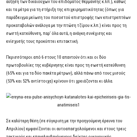
αύξηση των δικαιούχων του επιδόματος θέρμανσης κ.λπ.), καθώς
και τα μέτρα για τη στήριξη της επιχειρηματικότητας (όπως για
παράδειγμα μείωση του ποσοστού επιστροφής των επιστρεπτέων
προκαταβολών ανάλογα με την πτώση τζίρου κ.λπ.) είναι προς τη
σωστή κατεύθυνση, παρ’ όλα αυτά, η ανάγκη συνέχισης και
ενίσχυσής τους προκύπτει επιτακτική.
Περισσότεροι από 6 στους 10 απαντούν ότι και οι δύο
πρωτοβουλίες της κυβέρνησης είναι προς τη σωστή κατεύθυνση
(65% και για τα δύο πακέτα μέτρων), αλλά πάνω από τους μισούς
(53% και 52% αντίστοιχα) κρίνουν ότι χρειάζονται κι άλλα.
Σε καλύτερη θέση (σε σύγκριση με την προηγούμενη έρευνα του
Απριλίου) εμφανίζονται οι αυτοαπασχολούμενοι και στους τρεις
τακτικούς και επαναλαμβανόμενους δείκτες οικονομικής