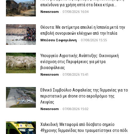
επικίνδυνα για χρήση επτά στα δέκα κτίρια...
Newsroom
-
07/08/2026 16:04
Θέουτα: Με αντίμετρα απειλεί η Ισπανία μετά την
επιβολή συνοριακών ελέγχων από την Ιταλία
Μπέσσυ Σοφογιάννη
-
07/08/2026 15:55
Υπουργείο Αγροτικής Ανάπτυξης: Οικονομική
ενίσχυση στις Περιφέρειες για μέτρα
βιοασφάλειας
Newsroom
-
07/08/2026 15:41
Εθνικό Συμβούλιο Ασφαλείας της Γερμανίας για το
περιστατικό με drone στο αεροδρόμιο της
Λειψίας
Newsroom
-
07/08/2026 15:02
Χαλκιδική: Μεταφορά από δύσβατο σημείο
49χρονης Γερμανίδας που τραυματίστηκε στο πόδι