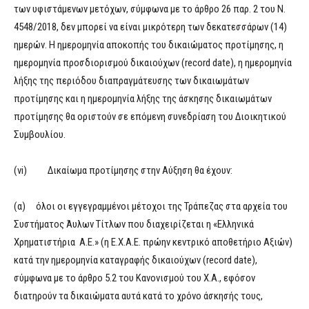
των υφιστάμενων μετόχων, σύμφωνα με το άρθρο 26 παρ. 2 του Ν.
4548/2018, δεν μπορεί να είναι μικρότερη των δεκατεσσάρων (14)
ημερών. Η ημερομηνία αποκοπής του δικαιώματος προτίμησης, η
ημερομηνία προσδιορισμού δικαιούχων (record date), η ημερομηνία
λήξης της περιόδου διαπραγμάτευσης των δικαιωμάτων
προτίμησης και η ημερομηνία λήξης της άσκησης δικαιωμάτων
προτίμησης θα οριστούν σε επόμενη συνεδρίαση του Διοικητικού
Συμβουλίου.
(vi) Δικαίωμα προτίμησης στην Αύξηση θα έχουν:
(α) όλοι οι εγγεγραμμένοι μέτοχοι της Τράπεζας στα αρχεία του
Συστήματος Άυλων Τίτλων που διαχειρίζεται η «Ελληνικά
Χρηματιστήρια Α.Ε.» (η Ε.Χ.Α.Ε. πρώην κεντρικό αποθετήριο Αξιών)
κατά την ημερομηνία καταγραφής δικαιούχων (record date),
σύμφωνα με το άρθρο 5.2 του Κανονισμού του Χ.Α., εφόσον
διατηρούν τα δικαιώματα αυτά κατά το χρόνο άσκησής τους,