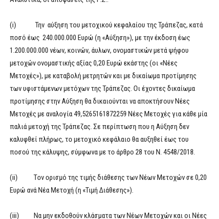
(i) Την αύξηση του μετοχικού κεφαλαίου της Τράπεζας, κατά
ποσό έως 240.000.000 Ευρώ (η «Αύξηση»), με την έκδοση έως
1.200.000.000 νέων, κοινών, άυλων, ονομαστικών μετά ψήφου
μετοχών ονομαστικής αξίας 0,20 Ευρώ εκάστης (οι «Νέες
Μετοχές»), με καταβολή μετρητών και με δικαίωμα προτίμησης
των υφιστάμενων μετόχων της Τράπεζας. Οι έχοντες δικαίωμα
προτίμησης στην Αύξηση θα δικαιούνται να αποκτήσουν Νέες
Μετοχές με αναλογία 49,5265161872259 Νέες Μετοχές για κάθε μία
παλιά μετοχή της Τράπεζας. Σε περίπτωση που η Αύξηση δεν
καλυφθεί πλήρως, το μετοχικό κεφάλαιο θα αυξηθεί έως του
ποσού της κάλυψης, σύμφωνα με το άρθρο 28 του Ν. 4548/2018.
(ii) Tον ορισμό της τιμής διάθεσης των Νέων Μετοχών σε 0,20
Ευρώ ανά Νέα Μετοχή (η «Τιμή Διάθεσης»).
(iii) Να μην εκδοθούν κλάσματα των Νέων Μετοχών και οι Νέες