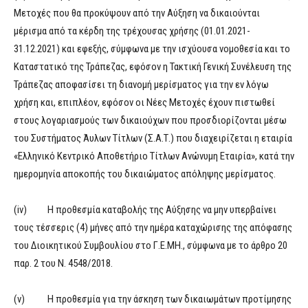
Μετοχές που θα προκύψουν από την Αύξηση να δικαιούνται
μέρισμα από τα κέρδη της τρέχουσας χρήσης (01.01.2021-
31.12.2021) και εφεξής, σύμφωνα με την ισχύουσα νομοθεσία και το
Καταστατικό της Τράπεζας, εφόσον η Τακτική Γενική Συνέλευση της
Τράπεζας αποφασίσει τη διανομή μερίσματος για την εν λόγω
χρήση και, επιπλέον, εφόσον οι Νέες Μετοχές έχουν πιστωθεί
στους λογαριασμούς των δικαιούχων που προσδιορίζονται μέσω
του Συστήματος Άυλων Τίτλων (Σ.Α.Τ.) που διαχειρίζεται η εταιρία
«Ελληνικό Κεντρικό Αποθετήριο Τίτλων Ανώνυμη Εταιρία», κατά την
ημερομηνία αποκοπής του δικαιώματος απόληψης μερίσματος.
(iv) Η προθεσμία καταβολής της Αύξησης να μην υπερβαίνει
τους τέσσερις (4) μήνες από την ημέρα καταχώρισης της απόφασης
του Διοικητικού Συμβουλίου στο Γ.Ε.ΜΗ., σύμφωνα με το άρθρο 20
παρ. 2 του Ν. 4548/2018.
(v) Η προθεσμία για την άσκηση των δικαιωμάτων προτίμησης