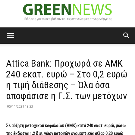
Green
Attica Bank: Προχωρά σε ΑΜΚ
News
240 εκατ. ευρώ – Στο 0,2 ευρώ
η τιμή διάθεσης – Όλα όσα
αποφάσισε η Γ.Σ. των μετόχων
05/11/2021 19:23
Σε αύξηση μετοχικού κεφαλαίου (ΑΜΚ) κατά 240 εκατ. ευρώ, μέσω
της έκδοσης 1,2 δισ. νέων μετοχών ονομαστικής αξίας 0,20 ευρώ