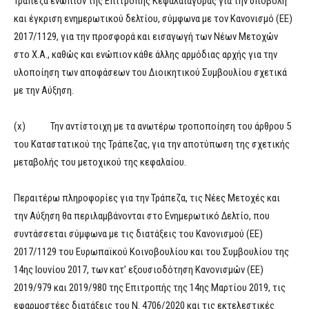
Τράπεζα ενώπιον της Επιτροπής Κεφαλαιαγοράς για την υποβολή
και έγκριση ενημερωτικού δελτίου, σύμφωνα με τον Κανονισμό (ΕΕ)
2017/1129, για την προσφορά και εισαγωγή των Νέων Μετοχών
στο Χ.Α., καθώς και ενώπιον κάθε άλλης αρμόδιας αρχής για την
υλοποίηση των αποφάσεων του Διοικητικού Συμβουλίου σχετικά
με την Αύξηση.
(x) Την αντίστοιχη με τα ανωτέρω τροποποίηση του άρθρου 5
του Καταστατικού της Τράπεζας, για την αποτύπωση της σχετικής
μεταβολής του μετοχικού της κεφαλαίου.
Περαιτέρω πληροφορίες για την Τράπεζα, τις Νέες Μετοχές και
την Αύξηση θα περιλαμβάνονται στο Ενημερωτικό Δελτίο, που
συντάσσεται σύμφωνα με τις διατάξεις του Κανονισμού (ΕΕ)
2017/1129 του Ευρωπαϊκού Κοινοβουλίου και του Συμβουλίου της
14ης Ιουνίου 2017, των κατ’ εξουσιοδότηση Κανονισμών (ΕΕ)
2019/979 και 2019/980 της Επιτροπής της 14ης Μαρτίου 2019, τις
εφαρμοστέες διατάξεις του Ν. 4706/2020 και τις εκτελεστικές