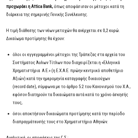
προχωράει η Attica Bank,
όπως αποφάσισαν οι μέτοχοι κατά τη
διάρκεια της σημερινής Γενικής Συνέλευσης.
Η τιμή διάθεσης των νέων μετοχών θα ανέρχεται σε 0,2 ευρώ.
Δικαίωμα προτίμησης θα έχουν:
όλοι οι εγγεγραμμένοι μέτοχοι της Τράπεζας στα αρχεία του
Συστήματος Άυλων Τίτλων που διαχειρίζεται η «Ελληνικά
Χρηματιστήρια Α.Ε.» (η Ε.Χ.Α.Ε. πρώην κεντρικό αποθετήριο
Αξιών) κατά την ημερομηνία καταγραφής δικαιούχων
(record date), σύμφωνα με το άρθρο 5.2 του Κανονισμού του Χ.Α.,
εφόσον διατηρούν τα δικαιώματα αυτά κατά το χρόνο άσκησής
τους,
όσοι αποκτήσουν δικαιώματα προτίμησης κατά την περίοδο
διαπραγμάτευσής τους στο Χρηματιστήριο Αθηνών.
Αναλυτικά, οι αποφάσεις της Γ.Σ.: