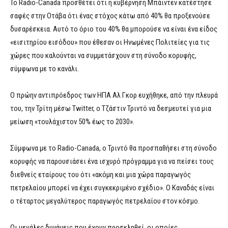
Το Radio-Canada προσθέτει ότι η κυβέρνηση Μπάιντεν κατέστησε
σαφές στην Οτάβα ότι ένας στόχος κάτω από 40% θα προξενούσε
δυσαρέσκεια. Αυτό το όριο του 40% θα μπορούσε να είναι ένα είδος
«εισιτηρίου εισόδου» που έθεσαν οι Ηνωμένες Πολιτείες για τις
χώρες που καλούνται να συμμετάσχουν στη σύνοδο κορυφής,
σύμφωνα με το κανάλι.
Ο πρώην αντιπρόεδρος των ΗΠΑ Αλ Γκορ ευχήθηκε, από την πλευρά
του, την Τρίτη μέσω Twitter, ο Τζάστιν Τριντό να δεσμευτεί για μια
μείωση «τουλάχιστον 50% έως το 2030».
Σύμφωνα με το Radio-Canada, ο Τριντό θα προσπαθήσει στη σύνοδο
κορυφής να παρουσιάσει ένα ισχυρό πρόγραμμα για να πείσει τους
διεθνείς εταίρους του ότι «ακόμη και μια χώρα παραγωγός
πετρελαίου μπορεί να έχει συγκεκριμένο σχέδιο». Ο Καναδάς είναι
ο τέταρτος μεγαλύτερος παραγωγός πετρελαίου στον κόσμο.
Οι μεγάλες δυνάμεις που έχουν προσκληθεί, οι οποίες