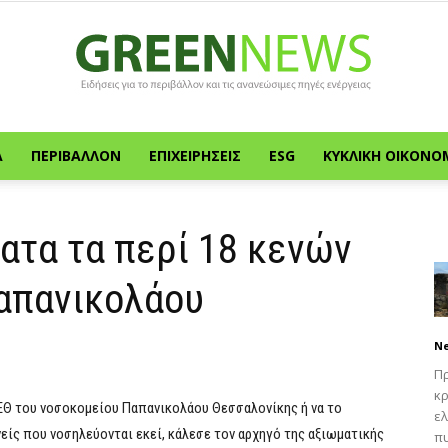
Α
ΠΕΡΙΒΆΛΛΟΝ
ΕΠΙΧΕΙΡΉΣΕΙΣ
ESG
ΚΥΚΛΙΚΉ ΟΙΚΟΝΟ
Green
ατα τα περί 18 κενών
απανικολάου
News
N
Πρ
κρ
ΜΕΘ του νοσοκομείου Παπανικολάου Θεσσαλονίκης ή να το
ελ
νείς που νοσηλεύονται εκεί, κάλεσε τον αρχηγό της αξιωματικής
πυ