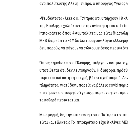
αντιπολίτευσης Αλέξη Τσίπρα, ο υπουργός Υγείας 
«Ψευδέστατα» λέει ο κ. Τσίπρας ότι υπάρχουν 18 κλ
της Βουλής, σχολιάζοντας την ανάρτηση του κ. Τσίπ
Ιπποκράτειο όπου 4 συμπολίτες μας είναι διασωλη
ΜΕΘ δωρεά στο ΕΣΥ δε λειτουργούν λόγω έλλειψης
δε μπορούν, να φύγουν να σώσουμε όσες περισσότ
Όπως σημείωσε ο κ. Πλεύρης, υπάρχουν και φωτογρ
υποτίθεται ότι δεν λειτουργούν. Η διαφορά, πρόσθε
περιστατικά αυτή τη στιγμή, βάσει σχεδιασμού. Δεν
πληρότητα, γιατί δεν μπορείς να βάλεις covid περι
επισήμανε ο υπουργός Υγείας, μπορεί να γίνει προ
τα καθαρά περιστατικά.
Με αφορμή, δε, την επίσκεψη του κ. Τσίπρα στο Ιπ
είναι «αμείλικτα»: Το Ιπποκράτειο είχε 8 κλίνες Μ