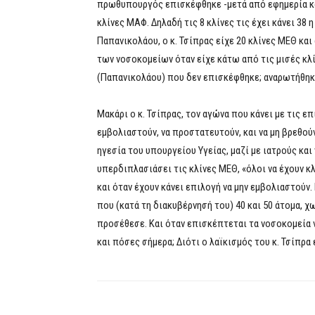
πρωθυπουργός επισκέφθηκε -μετά από εφημερία κα
κλίνες ΜΑΦ. Δηλαδή τις 8 κλίνες τις έχει κάνει 38 
Παπανικολάου, ο κ. Τσίπρας είχε 20 κλίνες ΜΕΘ κα
των νοσοκομείων όταν είχε κάτω από τις μισές κλ
(Παπανικολάου) που δεν επισκέφθηκε; αναρωτήθηκε
Μακάρι ο κ. Τσίπρας, τον αγώνα που κάνει με τις επ
εμβολιαστούν, να προστατευτούν, και να μη βρεθούν
ηγεσία του υπουργείου Υγείας, μαζί με ιατρούς κα
υπερδιπλασιάσει τις κλίνες ΜΕΘ, «όλοι να έχουν κλ
και όταν έχουν κάνει επιλογή να μην εμβολιαστούν. 
που (κατά τη διακυβέρνησή του) 40 και 50 άτομα, χ
προσέθεσε. Και όταν επισκέπτεται τα νοσοκομεία να
και πόσες σήμερα; Διότι ο λαϊκισμός του κ. Τσίπρα 