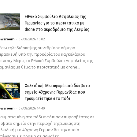
Εθνικό Συμβούλιο Ασφαλείας της
Γερμανίας για το περιστατικό με
drone στο αεροδρόμιο της Λειψίας
ewsroom
-
07/08/2026 15:02
έσω τηλεδιάσκεψης συνεδρίασε σήμερα
ρασκευή υπό την προεδρία του καγκελάριου
ίντριχ Μερτς το Εθνικό Συμβούλιο Ασφαλείας της
ρμανίας με θέμα το περιστατικό με drone...
Χαλκιδική: Μεταφορά από δύσβατο
σημείο 49χρονης Γερμανίδας που
τραυματίστηκε στο πόδι
ewsroom
-
07/08/2026 14:40
αυματισμένη στο πόδι εντόπισαν πυροσβέστες σε
σβατο σημείο στην περιοχή της Συκιάς στη
λκιδική μια 49χρονη Γερμανίδα, την οποία
τέφεραν με φορείο σε ασφαλές...