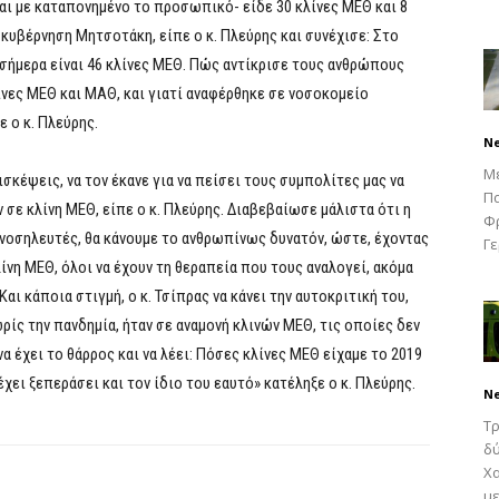
ι με καταπονημένο το προσωπικό- είδε 30 κλίνες ΜΕΘ και 8
η κυβέρνηση Μητσοτάκη, είπε ο κ. Πλεύρης και συνέχισε: Στο
ι σήμερα είναι 46 κλίνες ΜΕΘ. Πώς αντίκρισε τους ανθρώπους
ίνες ΜΕΘ και ΜΑΘ, και γιατί αναφέρθηκε σε νοσοκομείο
 ο κ. Πλεύρης.
N
Μ
ισκέψεις, να τον έκανε για να πείσει τους συμπολίτες μας να
Πα
 σε κλίνη ΜΕΘ, είπε ο κ. Πλεύρης. Διαβεβαίωσε μάλιστα ότι η
Φρ
ι νοσηλευτές, θα κάνουμε το ανθρωπίνως δυνατόν, ώστε, έχοντας
Γε
ίνη ΜΕΘ, όλοι να έχουν τη θεραπεία που τους αναλογεί, ακόμα
Και κάποια στιγμή, ο κ. Τσίπρας να κάνει την αυτοκριτική του,
ωρίς την πανδημία, ήταν σε αναμονή κλινών ΜΕΘ, τις οποίες δεν
 έχει το θάρρος και να λέει: Πόσες κλίνες ΜΕΘ είχαμε το 2019
έχει ξεπεράσει και τον ίδιο του εαυτό» κατέληξε ο κ. Πλεύρης.
N
Τρ
δύ
Χα
με