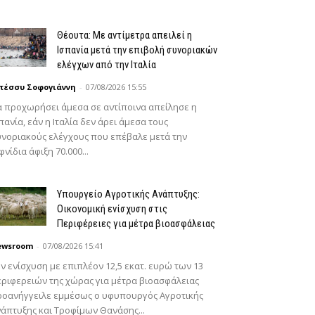
Θέουτα: Με αντίμετρα απειλεί η
Ισπανία μετά την επιβολή συνοριακών
ελέγχων από την Ιταλία
πέσσυ Σοφογιάννη
-
07/08/2026 15:55
 προχωρήσει άμεσα σε αντίποινα απείλησε η
πανία, εάν η Ιταλία δεν άρει άμεσα τους
νοριακούς ελέγχους που επέβαλε μετά την
φνίδια άφιξη 70.000...
Υπουργείο Αγροτικής Ανάπτυξης:
Οικονομική ενίσχυση στις
Περιφέρειες για μέτρα βιοασφάλειας
ewsroom
-
07/08/2026 15:41
ν ενίσχυση με επιπλέον 12,5 εκατ. ευρώ των 13
ριφερειών της χώρας για μέτρα βιοασφάλειας
ροανήγγειλε εμμέσως ο υφυπουργός Αγροτικής
άπτυξης και Τροφίμων Θανάσης...