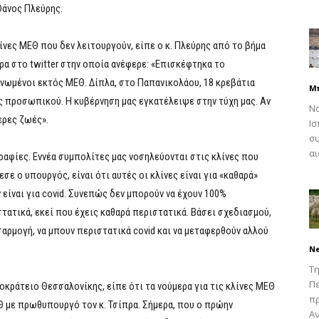
Θάνος Πλεύρης.
ίνες ΜΕΘ που δεν λειτουργούν, είπε ο κ. Πλεύρης από το βήμα
ρα στο twitter στην οποία ανέφερε: «Επισκέφτηκα το
νωμένοι εκτός ΜΕΘ. Δίπλα, στο Παπανικολάου, 18 κρεβάτια
Μ
 προσωπικού. Η κυβέρνηση μας εγκατέλειψε στην τύχη μας. Αν
Να
ερες ζωές».
Ισ
συ
αι
αφίες. Εννέα συμπολίτες μας νοσηλεύονται στις κλίνες που
σε ο υπουργός, είναι ότι αυτές οι κλίνες είναι για «καθαρά»
 είναι για covid. Συνεπώς δεν μπορούν να έχουν 100%
στατικά, εκεί που έχεις καθαρά περιστατικά. Βάσει σχεδιασμού,
σαρμογή, να μπουν περιστατικά covid και να μεταφερθούν αλλού
N
Τη
Πε
ποκράτειο Θεσσαλονίκης, είπε ότι τα νούμερα για τις κλίνες ΜΕΘ
π
ΕΘ με πρωθυπουργό τον κ. Τσίπρα. Σήμερα, που ο πρώην
Αν