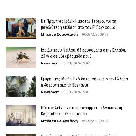
Ντ. Τραμπ για Ιράν: «Ήμασταν έτοιμοι για τη
μεγαλύτερη επίθεση από τον Β’ Παγκόσμιο...
Μπέσσυ Σοφογιάννη
-
06/08/2026 09:08
Ιός Δυτικού Νείλου: 65 κρούσματα στην Ελλάδα,
23 νέα σε μία εβδομάδα και 6...
Newsroom
-
06/08/2026 09:02
Εμπρησμός Marfin: Εκδίδεται σήμερα στην Ελλάδα
η 46χρονη από τη Βρετανία
Newsroom
-
06/08/2026 09:01
Πότε «κλείνουν» τα προγράμματα «Ανακαίνιση
Κατοικίας» – «Σπίτι μου ΙΙ»
Μπέσσυ Σοφογιάννη
-
06/08/2026 08:53