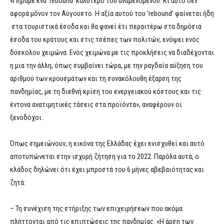
«Πήραμε ένα ‘rebound’ καλύτερο του αναμενόμενου. Κι αυτό δεν
αφορά μόνον τον Αύγουστο. Η αξία αυτού του ‘rebound’ φαίνεται ήδη
στα τουριστικά έσοδα και θα φανεί έτι περαιτέρω στα δημόσια
έσοδα του κράτους και στις τσέπες των πολιτών, ενόψει ενός
δύσκολου χειμώνα. Ενός χειμώνα με τις προκλήσεις να διαδέχονται
η μια την άλλη, όπως συμβαίνει τώρα, με την ραγδαία αύξηση του
αριθμού των κρουσμάτων και τη συνακόλουθη έξαρση της
πανδημίας, με τη διεθνή κρίση του ενεργειακού κόστους και τις
έντονα ανατιμητικές τάσεις στα προϊόντα», αναφέρουν οι
ξενοδόχοι.
Όπως σημειώνουν, η εικόνα της Ελλάδας έχει ενισχυθεί και αυτό
αποτυπώνεται στην ισχυρή ζήτηση για το 2022. Παρόλα αυτά, ο
κλάδος δηλώνει ότι έχει μπροστά του 6 μήνες αβεβαιότητας και
ζητά:
– Τη συνέχιση της στήριξης των επιχειρήσεων που ακόμα
πλήττονται από τις επιπτώσεις της πανδημίας. «Η άρση των