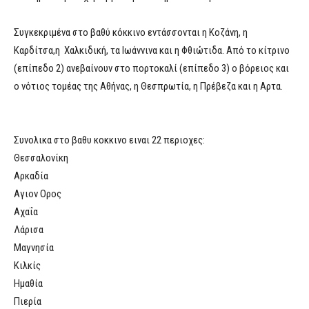
Συγκεκριμένα στο βαθύ κόκκινο εντάσσονται η Κοζάνη, η
Καρδίτσα,η Χαλκιδική, τα Ιωάννινα και η Φθιώτιδα. Από το κίτρινο
(επίπεδο 2) ανεβαίνουν στο πορτοκαλί (επίπεδο 3) ο βόρειος και
ο νότιος τομέας της Αθήνας, η Θεσπρωτία, η Πρέβεζα και η Αρτα.
Συνολικα στο βαθυ κοκκινο ειναι 22 περιοχες:
Θεσσαλονίκη
Αρκαδία
Αγιον Ορος
Αχαΐα
Λάρισα
Μαγνησία
Κιλκίς
Ημαθία
Πιερία