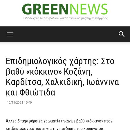
Green
Επιδημιολογικός χάρτης: Στο
News
βαθύ «κόκκινο» Κοζάνη,
Καρδίτσα, Χαλκιδική, Ιωάννινα
και Φθιώτιδα
10/11/2021 15:49
Άλλες 5 περιφέρειες χρωματίστηκαν με βαθύ «κόκκινο» στον
επιδημιολογικό χάρτη για την πανδημία του κορωνοϊού.