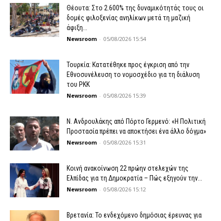
Θέουτα: Στο 2.600% της δυναμικότητάς τους οι
δομές φιλοξενίας ανηλίκων μετά τη μαζική
άφιξη...
Newsroom
-
05/08/2026 15:54
Τουρκία: Κατατέθηκε προς έγκριση από την
Εθνοσυνέλευση το νομοσχέδιο για τη διάλυση
του PKK
Newsroom
-
05/08/2026 15:39
N. Ανδρουλάκης από Πόρτο Γερμενό: «Η Πολιτική
Προστασία πρέπει να αποκτήσει ένα άλλο δόγμα»
Newsroom
-
05/08/2026 15:31
Κοινή ανακοίνωση 22 πρώην στελεχών της
Ελπίδας για τη Δημοκρατία – Πώς εξηγούν την...
Newsroom
-
05/08/2026 15:12
Βρετανία: Το ενδεχόμενο δημόσιας έρευνας για