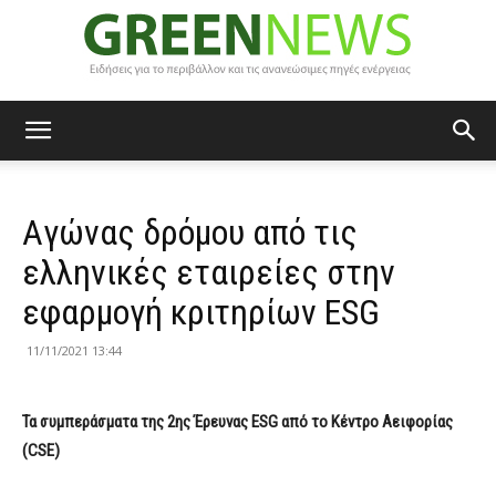
Green
Aγώνας δρόμου από τις
News
ελληνικές εταιρείες στην
εφαρμογή κριτηρίων ESG
11/11/2021 13:44
Τα συμπεράσματα της 2ης
Έρευνας
ESG
από το Κέντρο Αειφορίας
(
CSE
)