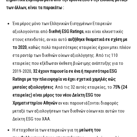
των άλλων, είναι τα παρακάτω :
Ένα μέρος μόνο των Ελληνικών Εισηγμένων Εταιρειών
αξιολογούνται από
διεθνή
ESG
Ratings
, και είναι ελκυστικές
στους επενδυτές, αν και αυτό
αυξήθηκε θεαματικά σε σχέση με
το 2020
, καθώς πολύ περισσότερες εταιρείες έχουν μπει πλέον
στα ραντάρ των διεθνών οίκων αξιολόγησης. Από τις 110
εταιρείες που εξέδωσαν έκθεση βιώσιμης ανάπτυξης για το
2019-2020,
32 έχουν παρουσία σε ένα ή περισσότερα
ESG
Ratings
με την πλειοψηφία να έχει σχετικά χαμηλές εώς
μεσαίες αξιολογήσεις
. Από τις 32 αυτές εταιρείες, το
75% (24
εταιρείες) είναι μέρος του νέου Δείκτη
ESG
του
Χρηματιστηρίου Αθηνών
αν και παρουσιάζονται διαφορές
μεταξύ των αξιολογήσεων των διεθνών οίκων και αυτών του
Δείκτη ΕSG του ΧΑΑ.
Η στοχοθεσία των εταιρειών για τη
μείωση του