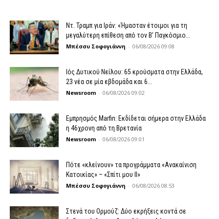
Ντ. Τραμπ για Ιράν: «Ήμασταν έτοιμοι για τη
μεγαλύτερη επίθεση από τον Β’ Παγκόσμιο...
Μπέσσυ Σοφογιάννη
-
06/08/2026 09:08
Ιός Δυτικού Νείλου: 65 κρούσματα στην Ελλάδα,
23 νέα σε μία εβδομάδα και 6...
Newsroom
-
06/08/2026 09:02
Εμπρησμός Marfin: Εκδίδεται σήμερα στην Ελλάδα
η 46χρονη από τη Βρετανία
Newsroom
-
06/08/2026 09:01
Πότε «κλείνουν» τα προγράμματα «Ανακαίνιση
Κατοικίας» – «Σπίτι μου ΙΙ»
Μπέσσυ Σοφογιάννη
-
06/08/2026 08:53
Στενά του Ορμούζ: Δύο εκρήξεις κοντά σε