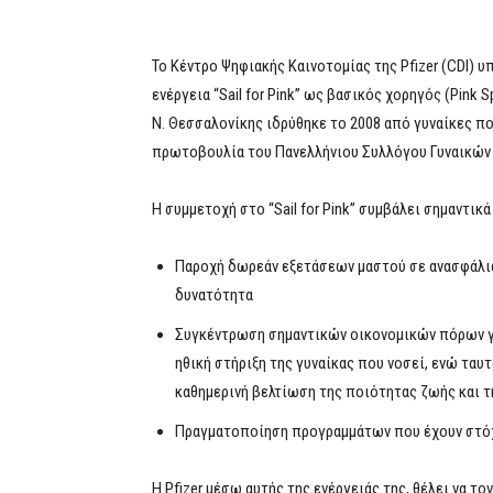
To Κέντρο Ψηφιακής Καινοτομίας της Pfizer (CDI)
ενέργεια “Sail for Pink” ως βασικός χορηγός (Pink
Ν. Θεσσαλονίκης ιδρύθηκε το 2008 από γυναίκες πο
πρωτοβουλία του Πανελλήνιου Συλλόγου Γυναικών 
Η συμμετοχή στο “Sail for Pink” συμβάλει σημαντικά
Παροχή δωρεάν εξετάσεων μαστού σε ανασφάλιστ
δυνατότητα
Συγκέντρωση σημαντικών οικονομικών πόρων γι
ηθική στήριξη της γυναίκας που νοσεί, ενώ τα
καθημερινή βελτίωση της ποιότητας ζωής και 
Πραγματοποίηση προγραμμάτων που έχουν στόχ
Η Pfizer μέσω αυτής της ενέργειάς της, θέλει να τ