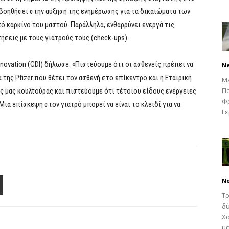
 βοηθήσει στην αύξηση της ενημέρωσης για τα δικαιώματα των
 καρκίνο του μαστού. Παράλληλα, ενθαρρύνει ενεργά τις
τήσεις με τους γιατρούς τους (check-ups).
al Innovation (CDI) δήλωσε: «Πιστεύουμε ότι οι ασθενείς πρέπει να
N
της Pfizer που θέτει τον ασθενή στο επίκεντρο και η Εταιρική
Μ
Πα
ς μας κουλτούρας και πιστεύουμε ότι τέτοιου είδους ενέργειες
Φρ
Μια επίσκεψη στον γιατρό μπορεί να είναι το κλειδί για να
Γε
N
Τρ
δύ
Χα
με