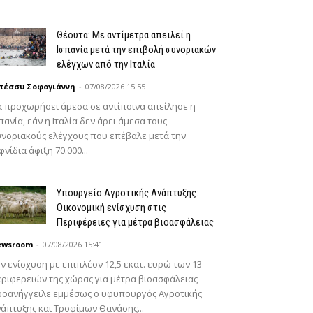
Θέουτα: Με αντίμετρα απειλεί η
Ισπανία μετά την επιβολή συνοριακών
ελέγχων από την Ιταλία
πέσσυ Σοφογιάννη
-
07/08/2026 15:55
 προχωρήσει άμεσα σε αντίποινα απείλησε η
πανία, εάν η Ιταλία δεν άρει άμεσα τους
νοριακούς ελέγχους που επέβαλε μετά την
φνίδια άφιξη 70.000...
Υπουργείο Αγροτικής Ανάπτυξης:
Οικονομική ενίσχυση στις
Περιφέρειες για μέτρα βιοασφάλειας
ewsroom
-
07/08/2026 15:41
ν ενίσχυση με επιπλέον 12,5 εκατ. ευρώ των 13
ριφερειών της χώρας για μέτρα βιοασφάλειας
ροανήγγειλε εμμέσως ο υφυπουργός Αγροτικής
άπτυξης και Τροφίμων Θανάσης...