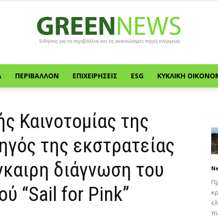
Α
ΠΕΡΙΒΆΛΛΟΝ
ΕΠΙΧΕΙΡΉΣΕΙΣ
ESG
ΚΥΚΛΙΚΉ ΟΙΚΟΝΟ
Green
ς Καινοτομίας της
ρηγός της εκστρατείας
News
γκαιρη διάγνωση του
N
Πρ
ύ “Sail for Pink”
κρ
ελ
πυ