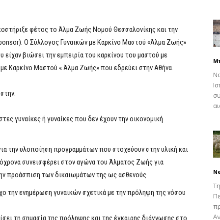
 υποστήριξε φέτος το Άλμα Ζωής Νομού Θεσσαλονίκης και την
 Sponsor). Ο Σύλλογος Γυναικών με Καρκίνο Μαστού «Άλμα Ζωής»
υ είχαν βιώσει την εμπειρία του καρκίνου του μαστού με
Μ
με Καρκίνο Μαστού « Άλμα Ζωής» που εδρεύει στην Αθήνα.
Να
Ισ
 στην:
συ
αι
ες γυναίκες ή γυναίκες που δεν έχουν την οικονομική
α την υλοποίηση προγραμμάτων που στοχεύουν στην υλική και
υτόχρονα συνεισφέρει στον αγώνα του Άλματος Ζωής για
N
την προάσπιση των δικαιωμάτων της ως ασθενούς
Τη
ο την ενημέρωση γυναικών σχετικά με την πρόληψη της νόσου
Πε
π
Αν
ονίσει τη σημασία της πρόληψης και της έγκαιρης διάγνωσης στο