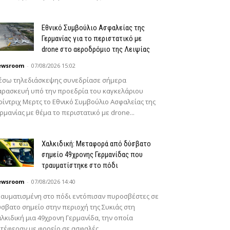
Εθνικό Συμβούλιο Ασφαλείας της
Γερμανίας για το περιστατικό με
drone στο αεροδρόμιο της Λειψίας
ewsroom
-
07/08/2026 15:02
έσω τηλεδιάσκεψης συνεδρίασε σήμερα
ρασκευή υπό την προεδρία του καγκελάριου
ίντριχ Μερτς το Εθνικό Συμβούλιο Ασφαλείας της
ρμανίας με θέμα το περιστατικό με drone...
Χαλκιδική: Μεταφορά από δύσβατο
σημείο 49χρονης Γερμανίδας που
τραυματίστηκε στο πόδι
ewsroom
-
07/08/2026 14:40
αυματισμένη στο πόδι εντόπισαν πυροσβέστες σε
σβατο σημείο στην περιοχή της Συκιάς στη
λκιδική μια 49χρονη Γερμανίδα, την οποία
τέφεραν με φορείο σε ασφαλές...