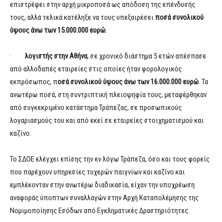
επιστρέφει στην αρχή μικροποσά ως απόδοση της επένδυσής
τους, αλλά τελικά κατέληξε να τους υπεξαιρέσει
ποσά συνολικού
ύψους άνω των 15.000.000 ευρώ
.
·
λογιστής στην Αθήνα
, σε χρονικό διάστημα 5 ετών απέσπασε
από αλλοδαπές εταιρείες στις οποίες ήταν φορολογικός
εκπρόσωπος, π
οσά συνολικού ύψους άνω των 16.000.000 ευρώ
. Τα
ανωτέρω ποσά, στη συντριπτική πλειοψηφία τους, μεταφέρθηκαν
από συγκεκριμένο κατάστημα Τράπεζας, σε προσωπικούς
λογαριασμούς του και από εκεί σε εταιρείες στοιχηματισμού και
καζίνο.
Το ΣΔΟΕ ελέγχει επίσης την εν λόγω Τράπεζα, όσο και τους φορείς
που παρέχουν υπηρεσίες τυχερών παιγνίων και καζίνο και
εμπλέκονταν στην ανωτέρω διαδικασία, είχαν την υποχρέωση
αναφοράς ύποπτων συναλλαγών στην Αρχή Καταπολέμησης της
Νομιμοποίησης Εσόδων από Εγκληματικές Δραστηριότητες.