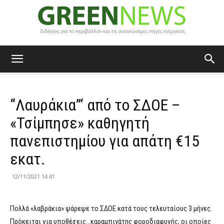
Green
“Λαυράκια”‘ από το ΣΔΟΕ –
News
«Τσίμπησε» καθηγητή
πανεπιστημίου για απάτη €15
εκατ.
12/11/2021 14:41
Πολλά «λαβράκια» ψάρεψε το ΣΔΟΕ κατά τους τελευταίους 3 μήνες.
Πρόκειται για υποθέσεις…καραμπινάτης φοροδιαφυγής, οι οποίες