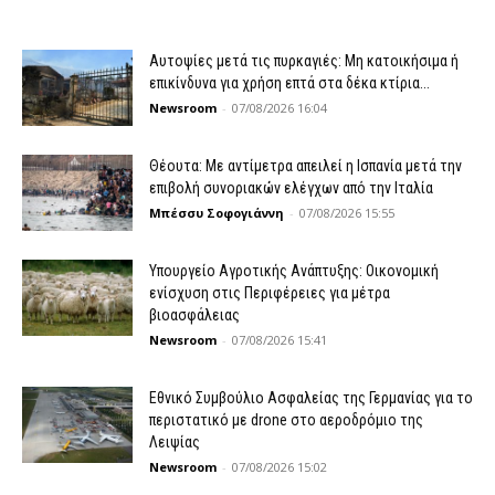
Αυτοψίες μετά τις πυρκαγιές: Μη κατοικήσιμα ή
επικίνδυνα για χρήση επτά στα δέκα κτίρια...
Newsroom
-
07/08/2026 16:04
Θέουτα: Με αντίμετρα απειλεί η Ισπανία μετά την
επιβολή συνοριακών ελέγχων από την Ιταλία
Μπέσσυ Σοφογιάννη
-
07/08/2026 15:55
Υπουργείο Αγροτικής Ανάπτυξης: Οικονομική
ενίσχυση στις Περιφέρειες για μέτρα
βιοασφάλειας
Newsroom
-
07/08/2026 15:41
Εθνικό Συμβούλιο Ασφαλείας της Γερμανίας για το
περιστατικό με drone στο αεροδρόμιο της
Λειψίας
Newsroom
-
07/08/2026 15:02