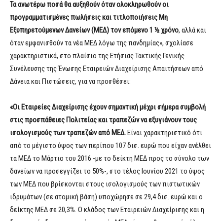
Τα ανωτέρω ποσά θα αυξηθούν όταν ολοκληρωθούν οι
προγραμματισμένες πωλήσεις και τιτλοποιήσεις Μη
Εξυπηρετούμενων Δανείων (ΜΕΔ) τον επόμενο 1 ½ χρόνο
, αλλά και
όταν εμφανισθούν τα νέα ΜΕΔ λόγω της πανδημίας», σχολίασε
χαρακτηριστικά, στο πλαίσιο της Ετήσιας Τακτικής Γενικής
Συνέλευσης της Ένωσης Εταιρειών Διαχείρισης Απαιτήσεων από
Δάνεια και Πιστώσεις, για να προσθέσει:
«Οι Εταιρείες Διαχείρισης έχουν σημαντική μέχρι σήμερα συμβολή
στις προσπάθειες Πολιτείας και τραπεζών να εξυγιάνουν τους
ισολογισμούς των τραπεζών από ΜΕΔ.
Είναι χαρακτηριστικό ότι
από το μέγιστο ύψος των περίπου 107 δισ. ευρώ που είχαν ανέλθει
τα ΜΕΔ το Μάρτιο του 2016 -με το δείκτη ΜΕΔ προς το σύνολο των
δανείων να προσεγγίζει το 50%-, στο τέλος Ιουνίου 2021 το ύψος
των ΜΕΔ που βρίσκονται στους ισολογισμούς των πιστωτικών
ιδρυμάτων (σε ατομική βάση) υποχώρησε σε 29,4 δισ. ευρώ και ο
δείκτης ΜΕΔ σε 20,3%. Ο κλάδος των Εταιρειών Διαχείρισης και η