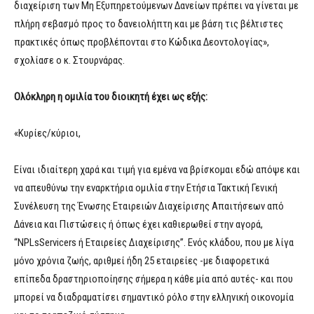
διαχείριση των Μη Εξυπηρετούμενων Δανείων πρέπει να γίνεται με
πλήρη σεβασμό προς το δανειολήπτη και με βάση τις βέλτιστες
πρακτικές όπως προβλέπονται στο Κώδικα Δεοντολογίας»,
σχολίασε ο κ. Στουρνάρας.
Ολόκληρη η ομιλία του διοικητή έχει ως εξής:
«Κυρίες/κύριοι,
Είναι ιδιαίτερη χαρά και τιμή για εμένα να βρίσκομαι εδώ απόψε και
να απευθύνω την εναρκτήρια ομιλία στην Ετήσια Τακτική Γενική
Συνέλευση της Ένωσης Εταιρειών Διαχείρισης Απαιτήσεων από
Δάνεια και Πιστώσεις ή όπως έχει καθιερωθεί στην αγορά,
“NPLsServicers ή Εταιρείες Διαχείρισης”. Ενός κλάδου, που με λίγα
μόνο χρόνια ζωής, αριθμεί ήδη 25 εταιρείες -με διαφορετικά
επίπεδα δραστηριοποίησης σήμερα η κάθε μία από αυτές- και που
μπορεί να διαδραματίσει σημαντικό ρόλο στην ελληνική οικονομία