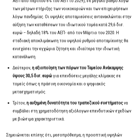
ΑΕΠ από περίπου 6% του ΑΕΠ το 2029), σε μεγάλο βαθμό λόγω
των μέτρων στήριξης των νοικοκυριών και των επιχειρήσεων
λόγω πανδημίας. Οι υψηλές αποταμιεύσεις αντανακλώνται στην
αύξηση των καταθέσεων του ιδιωτικού τομέα κατά 29,6 δισ.
ευρώ – δηλαδή 18% του ΑΕΠ- από τον Μάρτιο του 2020. Η
σταδιακή αποκλιμάκωση του υψηλού ρυθμού αποταμίευσης θα
ενισχύσει την εγχώρια ζήτηση και ιδιαίτερα την ιδιωτική
κατανάλωση.
Δεύτερον,
η αξιοποίηση των πόρων του Ταμείου Ανάκαμψης
ύψους 30,5 δισ. ευρώ
για επενδύσεις μεγάλης κλίμακας σε
τομείς όπως η πράσινη οικονομία και ο ψηφιακός
μετασχηματισμός.
Τρίτον,
η αυξημένη δυνατότητα του τραπεζικού συστήματος
να
συμβάλει στη χρηματοδότηση αξιόλογων επενδυτικών σχεδίων
με βιώσιμα χαρακτηριστικά.
Σημειώνεται επίσης ότι, μεσοπρόθεσμα, η προοπτική υψηλών