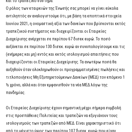
και το τραπεζικό σύστημα.
Ο ρόλος των εταιρειών της Ένωσής σας μπορεί να γίνει εύκολα
αντιληπτός αν αναλογιστούμε ότι, με βάση τα εποπτικά στοιχεία
Ιουνίου 2021, η ονομαστική αξία των δανείων που βρίσκονται εκτός
τραπεζικού συστήματος και διαχειρίζονται οι Εταιρείες
Διαχείρισης ανέρχεται σε περίπου 67 δισεκ ευρώ. Το ποσό
αυξάνεται σε περίπου 130 δισεκ. ευρώ αν συνυπολογίσουμε και τις
(ενήμερες και μη) εντός και εκτός ισολογισμού απαιτήσεις που
διαχειρίζονται οι Εταιρείες Διαχείρισης. Τα ανωτέρω ποσά θα
αυξηθούν όταν ολοκληρωθούν οι προγραμματισμένες πωλήσεις και
τιτλοποιήσεις Μη Εξυπηρετούμενων Δανείων (ΜΕΔ) τον επόμενο 1
½ χρόνο, αλλά και όταν εμφανισθούν τα νέα ΜΕΔ λόγω της
πανδημίας.
Οι Εταιρείες Διαχείρισης έχουν σημαντική μέχρι σήμερα συμβολή
στις προσπάθειες Πολιτείας και τραπεζών να εξυγιάνουν τους
ισολογισμούς των τραπεζών από ΜΕΔ. Είναι χαρακτηριστικό ότι
από το μέγιστο ύψος των περίπου 107 δισεκ. ευρώ που είχαν