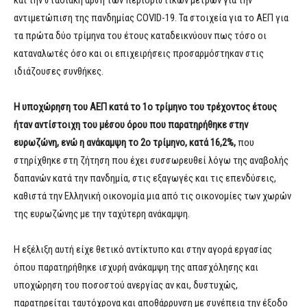
και την σταδιακή άρση των περιοριστικών μέτρων για την
αντιμετώπιση της πανδημίας COVID-19. Τα στοιχεία για το ΑΕΠ για
τα πρώτα δύο τρίμηνα του έτους καταδεικνύουν πως τόσο οι
καταναλωτές όσο και οι επιχειρήσεις προσαρμόστηκαν στις
ιδιάζουσες συνθήκες.
Η υποχώρηση του ΑΕΠ κατά το 1ο τρίμηνο του τρέχοντος έτους
ήταν αντίστοιχη του μέσου όρου που παρατηρήθηκε στην
ευρωζώνη, ενώ η ανάκαμψη το 2ο τρίμηνο, κατά 16,2%,
που
στηρίχθηκε στη ζήτηση που έχει συσσωρευθεί λόγω της αναβολής
δαπανών κατά την πανδημία, στις εξαγωγές και τις επενδύσεις,
καθιστά την Ελληνική οικονομία μια από τις οικονομίες των χωρών
της ευρωζώνης με την ταχύτερη ανάκαμψη.
Η εξέλιξη αυτή είχε θετικό αντίκτυπο και στην αγορά εργασίας
όπου παρατηρήθηκε ισχυρή ανάκαμψη της απασχόλησης και
υποχώρηση του ποσοστού ανεργίας αν και, δυστυχώς,
παρατηρείται ταυτόχρονα και αποθάρρυνση με συνέπεια την έξοδο