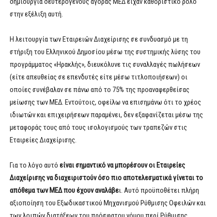
δημιουργία δευτερογενούς αγοράς ΜΕΔ είχαν καθοριστικό ρόλο
στην εξέλιξη αυτή.
Η λειτουργία των Εταιρειών Διαχείρισης σε συνδυασμό με τη
στήριξη του Ελληνικού Δημοσίου μέσω της συστημικής λύσης του
προγράμματος «Ηρακλής», διευκόλυνε τις συναλλαγές πωλήσεων
(είτε απευθείας σε επενδυτές είτε μέσω τιτλοποιήσεων) οι
οποίες συνέβαλαν σε πάνω από το 75% της προαναφερθείσας
μείωσης των ΜΕΔ. Εντούτοις, οφείλω να επισημάνω ότι το χρέος
ιδιωτών και επιχειρήσεων παραμένει, δεν εξαφανίζεται μέσω της
μεταφοράς τους από τους ισολογισμούς των τραπεζών στις
Εταιρείες Διαχείρισης.
Για το λόγο αυτό
είναι σημαντικό να μπορέσουν οι Εταιρείες
Διαχείρισης να διαχειριστούν όσο πιο αποτελεσματικά γίνεται το
απόθεμα των ΜΕΔ που έχουν αναλάβε
ι. Αυτό προϋποθέτει πλήρη
αξιοποίηση του Εξωδικαστικού Μηχανισμού Ρύθμισης Οφειλών και
των λοιπών διατάξεων του πρόσφατου νόμου περί Ρύθμισης