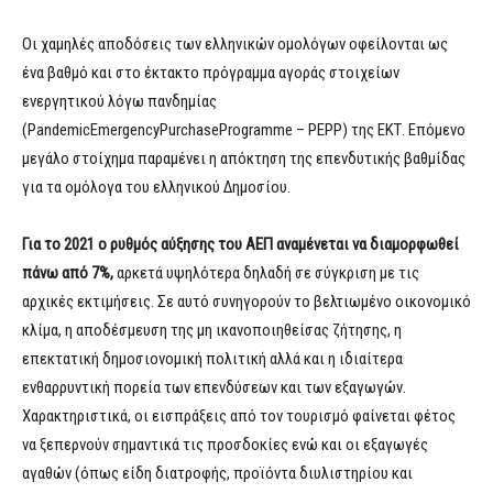
Οι χαμηλές αποδόσεις των ελληνικών ομολόγων οφείλονται ως
ένα βαθμό και στο έκτακτο πρόγραμμα αγοράς στοιχείων
ενεργητικού λόγω πανδημίας
(PandemicEmergencyPurchaseProgramme – PEPP) της ΕΚΤ. Επόμενο
μεγάλο στοίχημα παραμένει η απόκτηση της επενδυτικής βαθμίδας
για τα ομόλογα του ελληνικού Δημοσίου.
Για το 2021 ο ρυθμός αύξησης του ΑΕΠ αναμένεται να διαμορφωθεί
πάνω από 7%,
αρκετά υψηλότερα δηλαδή σε σύγκριση με τις
αρχικές εκτιμήσεις. Σε αυτό συνηγορούν το βελτιωμένο οικονομικό
κλίμα, η αποδέσμευση της μη ικανοποιηθείσας ζήτησης, η
επεκτατική δημοσιονομική πολιτική αλλά και η ιδιαίτερα
ενθαρρυντική πορεία των επενδύσεων και των εξαγωγών.
Χαρακτηριστικά, οι εισπράξεις από τον τουρισμό φαίνεται φέτος
να ξεπερνούν σημαντικά τις προσδοκίες ενώ και οι εξαγωγές
αγαθών (όπως είδη διατροφής, προϊόντα διυλιστηρίου και