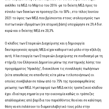
ανέλθει τα ΜΕΔ το Μάρτιο του 2016 -με το δείκτη ΜΕΔ προς το
σύνολο των δανείων να προσεγγίζει το 50%-, στο τέλος Ιουνίου
2021 το ύψος των ΜΕΔ που βρίσκονται στους ισολογισμούς των
πιστωτικών ιδρυμάτων (σε ατομική βάση) υποχώρησε σε 29,4 δισ.
ευρώ και ο δείκτης ΜΕΔ σε 20,3%.
Ο κλάδος των Εταιρειών Διαχείρισης και η δημιουργία
δευτερογενούς αγοράς ΜΕΔ είχαν καθοριστικό ρόλο στην εξέλιξη
αυτή. Η λειτουργία των Εταιρειών Διαχείρισης σε συνδυασμό με τη
στήριξη του Ελληνικού Δημοσίου μέσω της συστημικής λύσης του
προγράμματος ‘Ηρακλής’, διευκόλυνε τις συναλλαγές πωλήσεων
(είτε απευθείας σε επενδυτές είτε μέσω τιτλοποιήσεων) οι
οποίες συνέβαλαν σε πάνω από το 75% της προαναφερθείσας
μείωσης των ΜΕΔ. Η μεταφορά των ΜΕΔ εκτός τραπεζικού κλάδου
έχει ιδιαίτερη σημασία για την οικονομία καθώς οι τράπεζες
απαλλαγμένες από βαρίδια του παρελθόντος θα είναι σε καλύτερη
θέση να επιτελέσουν το διαμεσολαβητικό τους ρόλο στην