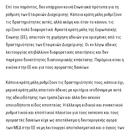
Επί του παρόντος, δεν υπάρχουν κοινά Ενωσιακά πρότυπα για τη
ρύθμιση των Εταιρειών Διαχείρισης. Κάποια κράτη μέλη ρυθμίζουν
τις δραστηριότητες αυτές, αλλά ακόμη και όταν το κάνουν, τις
ορίζουν πολύ διαφορετικά. Αρκετά κράτη μέλη της Ευρωπαϊκής
Ένωσης (ΕΕ), απαιτούν τη χορήγηση αδειών για ορισμένες από τις
δραστηριότητες των Εταιρειών Διαχείρισης. Οι εν λόγω άδειες
λειτουργίας επιβάλλουν διαφορετικές απαιτήσεις και δεν
παρέχουν δυνατότητες διασυνοριακής επέκτασης. Παρόμοια είναι η
εικόνα στην ΕΕ και για τους αγοραστές δανείων.
Κάποια κράτη μέλη ρυθμίζουν τις δραστηριότητές τους, κάποια όχι,
μερικά κράτη μέλη απαιτούν άδειες με κριτήρια ισοδύναμα με αυτά
της αδειοδότησης των τραπεζών και άλλα δεν ασκούν
οποιοδήποτε είδος εποπτείας. Η έλλειψη ειδικού και συνεκτικού
ρυθμιστικού και εποπτικού πλαισίου για τους servicers και τους
αγοραστές δανείων είχε ως αποτέλεσμα η δευτερογενής αγορά
των ΜΕΔ στην ΈΕ να μη λειτουργεί αποτελεσματικά και ο όγκος των