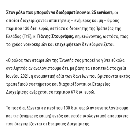
Στον ρόλο που μπορούν να διαδραματίσουν οι 25 servicers,
οι
οποίοι διαχειρίζονται απαιτήσεις – ενήμερες και μη – ύψους
περίπου 130 δισ. ευρώ, εστίασε ο διοικητής της Τράπεζας της
Ελλάδας (ΤτΕ), κ.
Γιάννης Στουρνάρας
, σημειώνοντας, ωστόσο, πως
το χρέος νοικοκυριών και επιχειρήσεων δεν εξαφανίζεται.
«Ο ρόλος των εταιρειών της Ένωσής σας μπορεί να γίνει εύκολα
αντιληπτός αν αναλογιστούμε ότι, με βάση τα εποπτικά στοιχεία
Ιουνίου 2021, η ονομαστική αξία των δανείων που βρίσκονται εκτός
τραπεζικού συστήματος και διαχειρίζονται οι Εταιρείες
Διαχείρισης ανέρχεται σε περίπου 67 δισ. ευρώ.
Το ποσό αυξάνεται σε περίπου 130 δισ. ευρώ αν συνυπολογίσουμε
και τις (ενήμερες και μη) εντός και εκτός ισολογισμού απαιτήσεις
που διαχειρίζονται οι Εταιρείες Διαχείρισης.