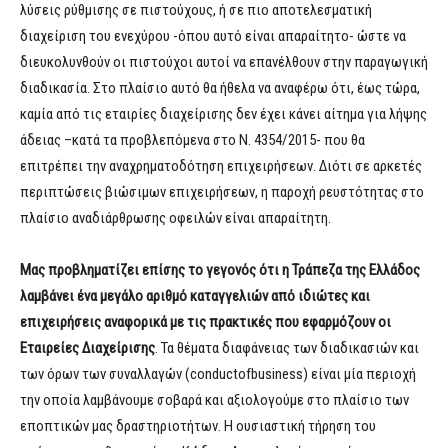
λύσεις ρύθμισης σε πιστούχους, ή σε πιο αποτελεσματική
διαχείριση του ενεχύρου -όπου αυτό είναι απαραίτητο- ώστε να
διευκολυνθούν οι πιστούχοι αυτοί να επανέλθουν στην παραγωγική
διαδικασία. Στο πλαίσιο αυτό θα ήθελα να αναφέρω ότι, έως τώρα,
καμία από τις εταιρίες διαχείρισης δεν έχει κάνει αίτημα για λήψης
άδειας –κατά τα προβλεπόμενα στο Ν. 4354/2015- που θα
επιτρέπει την αναχρηματοδότηση επιχειρήσεων. Διότι σε αρκετές
περιπτώσεις βιώσιμων επιχειρήσεων, η παροχή ρευστότητας στο
πλαίσιο αναδιάρθρωσης οφειλών είναι απαραίτητη.
Μας προβληματίζει επίσης το γεγονός ότι η Τράπεζα της Ελλάδος
λαμβάνει ένα μεγάλο αριθμό καταγγελιών από ιδιώτες και
επιχειρήσεις αναφορικά με τις πρακτικές που εφαρμόζουν οι
Εταιρείες Διαχείρισης
. Τα θέματα διαφάνειας των διαδικασιών και
των όρων των συναλλαγών (conductofbusiness) είναι μία περιοχή
την οποία λαμβάνουμε σοβαρά και αξιολογούμε στο πλαίσιο των
εποπτικών μας δραστηριοτήτων. Η ουσιαστική τήρηση του