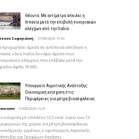
Θέουτα: Με αντίμετρα απειλεί η
Ισπανία μετά την επιβολή συνοριακών
ελέγχων από την Ιταλία
πέσσυ Σοφογιάννη
-
07/08/2026 15:55
 προχωρήσει άμεσα σε αντίποινα απείλησε η
πανία, εάν η Ιταλία δεν άρει άμεσα τους
νοριακούς ελέγχους που επέβαλε μετά την
φνίδια άφιξη 70.000...
Υπουργείο Αγροτικής Ανάπτυξης:
Οικονομική ενίσχυση στις
Περιφέρειες για μέτρα βιοασφάλειας
ewsroom
-
07/08/2026 15:41
ν ενίσχυση με επιπλέον 12,5 εκατ. ευρώ των 13
ριφερειών της χώρας για μέτρα βιοασφάλειας
ροανήγγειλε εμμέσως ο υφυπουργός Αγροτικής
άπτυξης και Τροφίμων Θανάσης...