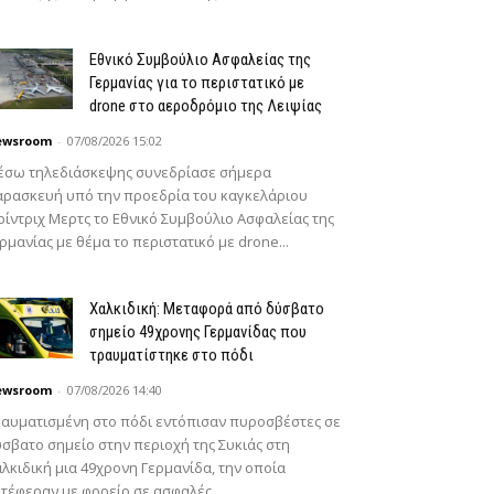
Εθνικό Συμβούλιο Ασφαλείας της
Γερμανίας για το περιστατικό με
drone στο αεροδρόμιο της Λειψίας
ewsroom
-
07/08/2026 15:02
έσω τηλεδιάσκεψης συνεδρίασε σήμερα
ρασκευή υπό την προεδρία του καγκελάριου
ίντριχ Μερτς το Εθνικό Συμβούλιο Ασφαλείας της
ρμανίας με θέμα το περιστατικό με drone...
Χαλκιδική: Μεταφορά από δύσβατο
σημείο 49χρονης Γερμανίδας που
τραυματίστηκε στο πόδι
ewsroom
-
07/08/2026 14:40
αυματισμένη στο πόδι εντόπισαν πυροσβέστες σε
σβατο σημείο στην περιοχή της Συκιάς στη
λκιδική μια 49χρονη Γερμανίδα, την οποία
τέφεραν με φορείο σε ασφαλές...