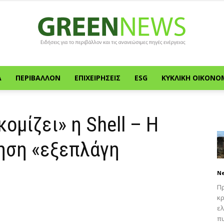
Α
ΠΕΡΙΒΆΛΛΟΝ
ΕΠΙΧΕΙΡΉΣΕΙΣ
ESG
ΚΥΚΛΙΚΉ ΟΙΚΟΝΟ
Green
ομίζει» η Shell – Η
ηση «εξεπλάγη
News
N
Πρ
κρ
ελ
πυ