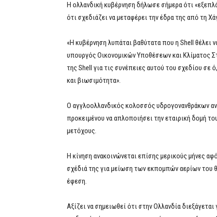
Η ολλανδική κυβέρνηση δήλωσε σήμερα ότι «εξεπλά
ότι σχεδιάζει να μεταφέρει την έδρα της από τη Χά
«Η κυβέρνηση λυπάται βαθύτατα που η Shell θέλει 
υπουργός Οικονομικών Υποθέσεων και Κλίματος Στ
της Shell για τις συνέπειες αυτού του σχεδίου σε 
και βιωσιμότητα».
Ο αγγλοολλανδικός κολοσσός υδρογονανθράκων ανα
προκειμένου να απλοποιήσει την εταιρική δομή το
μετόχους.
Η κίνηση ανακοινώνεται επίσης μερικούς μήνες αφό
σχέδιά της για μείωση των εκπομπών αερίων του θ
έφεση.
Αξίζει να σημειωθεί ότι στην Ολλανδία διεξάγεται