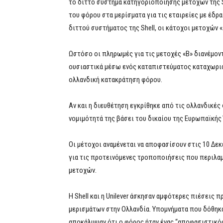
το διττό σύστημα κατηγοριοποίησης μετοχών της Sh
του φόρου στα μερίσματα για τις εταιρείες με έδρα
διττού συστήματος της Shell, οι κάτοχοι μετοχών 
Ωστόσο οι πληρωμές για τις μετοχές «Β» διανέμο
ουσιαστικά μέσω ενός καταπιστεύματος καταχωρισ
ολλανδική κατακράτηση φόρου.
Αν και η διευθέτηση εγκρίθηκε από τις ολλανδικές
νομιμότητά της βάσει του δικαίου της Ευρωπαϊκής
Οι μέτοχοι αναμένεται να αποφασίσουν στις 10 Δεκ
για τις προτεινόμενες τροποποιήσεις που περιλαμ
μετοχών.
Η Shell και η Unilever άσκησαν αμφότερες πιέσεις
μερισμάτων στην Ολλανδία. Υπομνήματα που δόθηκα
αποκάλυψαν ότι ο φόρος ήταν ένας “αποφασιστικός”