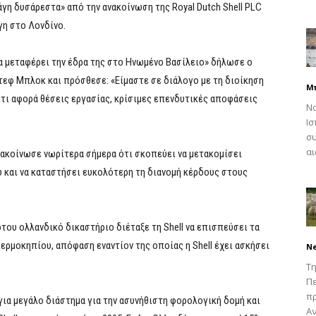
γη δυσάρεστα» από την ανακοίνωση της Royal Dutch Shell PLC
γη στο Λονδίνο.
να μεταφέρει την έδρα της στο Ηνωμένο Βασίλειο» δήλωσε ο
εφ Μπλοκ και πρόσθεσε: «Είμαστε σε διάλογο με τη διοίκηση
Μ
ό,τι αφορά θέσεις εργασίας, κρίσιμες επενδυτικές αποφάσεις
Να
Ισ
συ
αι
κοίνωσε νωρίτερα σήμερα ότι σκοπεύει να μετακομίσει
υ και να καταστήσει ευκολότερη τη διανομή κέρδους στους
του ολλανδικό δικαστήριο διέταξε τη Shell να επισπεύσει τα
ερμοκηπίου, απόφαση εναντίον της οποίας η Shell έχει ασκήσει
N
Τη
Πε
π
 για μεγάλο διάστημα για την ασυνήθιστη φορολογική δομή και
Αν