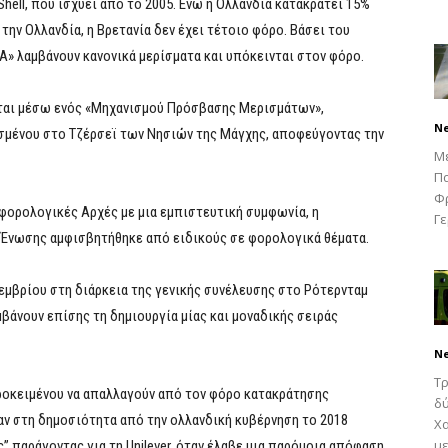
ell, που ισχύει από το 2005. Ενώ η Ολλανδία κατακρατεί 15%
 την Ολλανδία, η Βρετανία δεν έχει τέτοιο φόρο. Βάσει του
«Α» λαμβάνουν κανονικά μερίσματα και υπόκεινται στον φόρο.
νται μέσω ενός «Μηχανισμού Πρόσβασης Μερισμάτων»,
N
μένου στο Τζέρσεϊ των Νησιών της Μάγχης, αποφεύγοντας την
Μ
Πα
Φρ
 φορολογικές Αρχές με μια εμπιστευτική συμφωνία, η
Γε
 Ένωσης αμφισβητήθηκε από ειδικούς σε φορολογικά θέματα.
εμβρίου στη διάρκεια της γενικής συνέλευσης στο Ρότερνταμ
βάνουν επίσης τη δημιουργία μίας και μοναδικής σειράς
N
Τρ
 προκειμένου να απαλλαγούν από τον φόρο κατακράτησης
δύ
ν στη δημοσιότητα από την ολλανδική κυβέρνηση το 2018
Χα
με
 παράγοντας για τη Unilever, όταν έλαβε μια παρόμοια απόφαση