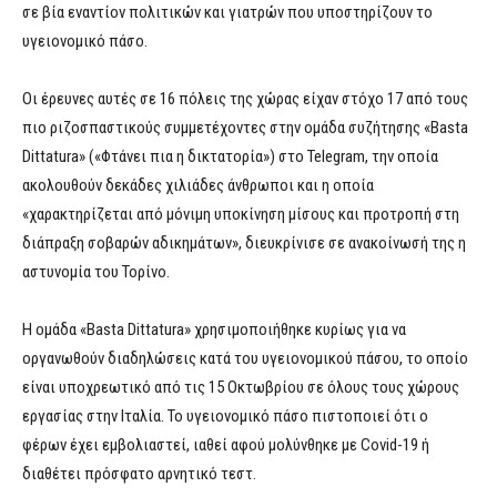
σε βία εναντίον πολιτικών και γιατρών που υποστηρίζουν το
υγειονομικό πάσο.
Οι έρευνες αυτές σε 16 πόλεις της χώρας είχαν στόχο 17 από τους
πιο ριζοσπαστικούς συμμετέχοντες στην ομάδα συζήτησης «Basta
Dittatura» («Φτάνει πια η δικτατορία») στο Telegram, την οποία
ακολουθούν δεκάδες χιλιάδες άνθρωποι και η οποία
«χαρακτηρίζεται από μόνιμη υποκίνηση μίσους και προτροπή στη
διάπραξη σοβαρών αδικημάτων», διευκρίνισε σε ανακοίνωσή της η
αστυνομία του Τορίνο.
Η ομάδα «Basta Dittatura» χρησιμοποιήθηκε κυρίως για να
οργανωθούν διαδηλώσεις κατά του υγειονομικού πάσου, το οποίο
είναι υποχρεωτικό από τις 15 Οκτωβρίου σε όλους τους χώρους
εργασίας στην Ιταλία. Το υγειονομικό πάσο πιστοποιεί ότι ο
φέρων έχει εμβολιαστεί, ιαθεί αφού μολύνθηκε με Covid-19 ή
διαθέτει πρόσφατο αρνητικό τεστ.