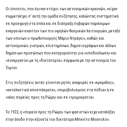
Οι ύποπτοι, που έγιναν στόχοι των αστυνομικών ερευνών, «είχαν
συμμετάσχει σ’ αυτή την ομάδα συζήτησης, καλώντας συστηματικά
σε προσφυγή στα όπλα και σε διάπραξη σοβαρών παράνομων
ενεργειών εναντίον των πιο υψηλών θεσμικών λειτουργών, μεταξύ
των οποίων ο πρωθυπουργός Μάριο Ντράγκι», καθώς και
αστυνομικών, γιατρών, επιστημόνων, δημοσιογράφων και άλλων
δημόσιων προσώπων που κατηγορούνται για «υποδούλωση» και
«συνεργασία» με τη «δικτατορία», σύμφωνα με την αστυνομία του
Τορίνο.
Στις συζητήσεις αυτές γίνονταν ρητές αναφορές σε «κρεμάλες»,
«εκτελεστικά αποσπάσματα», «πυροβολισμούς στα πόδια» ή σε
«νέες πορείες προς τη Ρώμη» και σε «τρομοκρατία».
Το 1922, η «πορεία προς τη Ρώμη» των φασιστών είχε καταλήξει
στην άνοδο στην εξουσία του δικτάτορα Μπενίτο Μουσολίνι.