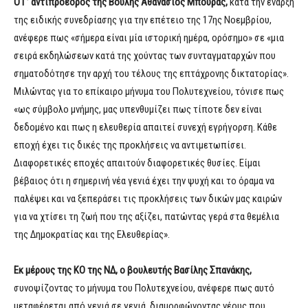
Ο Γ’ αντιπρόεδρος της Βουλής Αθανάσιος Μπούρας,
κατά την έναρξη
της ειδικής συνεδρίασης για την επέτειο της 17ης Νοεμβρίου,
ανέφερε πως «σήμερα είναι μία ιστορική ημέρα, ορόσημο» σε «μια
σειρά εκδηλώσεων κατά της χούντας των συνταγματαρχών που
σηματοδότησε την αρχή του τέλους της επτάχρονης δικτατορίας».
Μιλώντας για το επίκαιρο μήνυμα του Πολυτεχνείου, τόνισε πως
«ως σύμβολο μνήμης, μας υπενθυμίζει πως τίποτε δεν είναι
δεδομένο και πως η ελευθερία απαιτεί συνεχή εγρήγορση. Κάθε
εποχή έχει τις δικές της προκλήσεις να αντιμετωπίσει.
Διαφορετικές εποχές απαιτούν διαφορετικές θυσίες. Είμαι
βέβαιος ότι η σημερινή νέα γενιά έχει την ψυχή και το όραμα να
παλέψει και να ξεπεράσει τις προκλήσεις των δικών μας καιρών
για να χτίσει τη ζωή που της αξίζει, πατώντας γερά στα θεμέλια
της Δημοκρατίας και της Ελευθερίας».
Εκ μέρους της ΚΟ της ΝΔ, ο βουλευτής Βασίλης Σπανάκης,
συνοψίζοντας το μήνυμα του Πολυτεχνείου, ανέφερε πως αυτό
μεταφέρεται από γενιά σε γενιά, διαμορφώνοντας νέους που