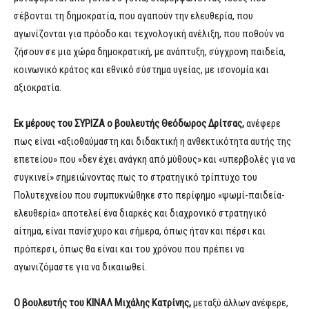
σέβονται τη δημοκρατία, που αγαπούν την ελευθερία, που
αγωνίζονται για πρόοδο και τεχνολογική ανέλιξη, που ποθούν να
ζήσουν σε μια χώρα δημοκρατική, με ανάπτυξη, σύγχρονη παιδεία,
κοινωνικό κράτος και εθνικό σύστημα υγείας, με ισονομία και
αξιοκρατία.
Εκ μέρους του ΣΥΡΙΖΑ ο βουλευτής Θεόδωρος Δρίτσας,
ανέφερε
πως είναι «αξιοθαύμαστη και διδακτική η ανθεκτικότητα αυτής της
επετείου» που «δεν έχει ανάγκη από μύθους» και «υπερβολές για να
συγκινεί» σημειώνοντας πως το στρατηγικό τρίπτυχο του
Πολυτεχνείου που συμπυκνώθηκε στο περίφημο «ψωμί-παιδεία-
ελευθερία» αποτελεί ένα διαρκές και διαχρονικό στρατηγικό
αίτημα, είναι πανίσχυρο και σήμερα, όπως ήταν και πέρσι και
πρόπερσι, όπως θα είναι και του χρόνου που πρέπει να
αγωνιζόμαστε για να δικαιωθεί.
Ο βουλευτής του ΚΙΝΑΛ Μιχάλης Κατρίνης,
μεταξύ άλλων ανέφερε,