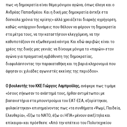
πως «η δημοκρατία είναι θέμα μόνιμου αγώνα, όπως έλεγε και ο
Ανδρέας Παπανδρέου. Και η δική μας δημοκρατία άντεξε στα
δύσκολα χρόνια της κρίσης» αλλά χρειάζεται διαρκής εγρήγορση,
καθώς «υπάρχουν δυνάμεις που θέλουν να φέρουν τη δημοκρατία
στα μέτρα τους, να την καταστήσουν ελεγχόμενη, να την
καθυποτάξουν σε εξωθεσμικά κέντρα. Και εδώ ακριβώς είναι το
χρέος της δικής μας γενιάς: να δίνουμε μόνιμα το «παρών» στον
αγώνα για πραγματική εμβάθυνση της δημοκρατίας,
διαφυλάσσοντας την παρακαταθήκη και τη βαριά κληρονομιά που
άφησαν οι χιλιάδες αγωνιστές εκείνης της περιόδου».
Ο βουλευτής του ΚΚΕ Γιώργος Λαμπρούλης,
ανέφερε πως τιμάμε
«όσους σήκωσαν το ανάστημά τους, ήρθαν αντιμέτωποι με
βασανιστήρια στα μπουντρούμια του ΕΑΤ-ΕΣΑ, εξορίστηκαν,
φυλακίστηκαν» επισημαίνοντας πως «τα συνθήματα «Ψωμί, Παιδεία,
Ελευθερία», «Έξω το ΝΑΤΟ, έξω οι ΗΠΑ» μένουν ανεξίτηλα και
επίκαιρα» και πρόσθεσε: «Από την επέτειο του Πολυτεχνείου