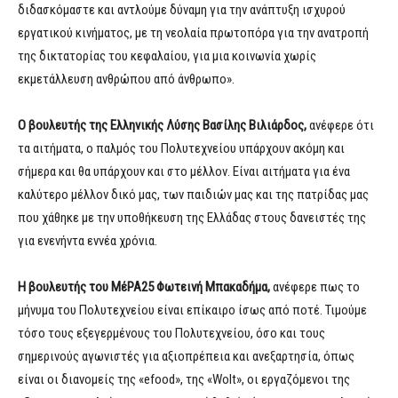
διδασκόμαστε και αντλούμε δύναμη για την ανάπτυξη ισχυρού
εργατικού κινήματος, με τη νεολαία πρωτοπόρα για την ανατροπή
της δικτατορίας του κεφαλαίου, για μια κοινωνία χωρίς
εκμετάλλευση ανθρώπου από άνθρωπο».
Ο βουλευτής της Ελληνικής Λύσης Βασίλης Βιλιάρδος,
ανέφερε ότι
τα αιτήματα, ο παλμός του Πολυτεχνείου υπάρχουν ακόμη και
σήμερα και θα υπάρχουν και στο μέλλον. Είναι αιτήματα για ένα
καλύτερο μέλλον δικό μας, των παιδιών μας και της πατρίδας μας
που χάθηκε με την υποθήκευση της Ελλάδας στους δανειστές της
για ενενήντα εννέα χρόνια.
Η βουλευτής του ΜέΡΑ25 Φωτεινή Μπακαδήμα,
ανέφερε πως το
μήνυμα του Πολυτεχνείου είναι επίκαιρο ίσως από ποτέ. Τιμούμε
τόσο τους εξεγερμένους του Πολυτεχνείου, όσο και τους
σημερινούς αγωνιστές για αξιοπρέπεια και ανεξαρτησία, όπως
είναι οι διανομείς της «efood», της «Wolt», οι εργαζόμενοι της