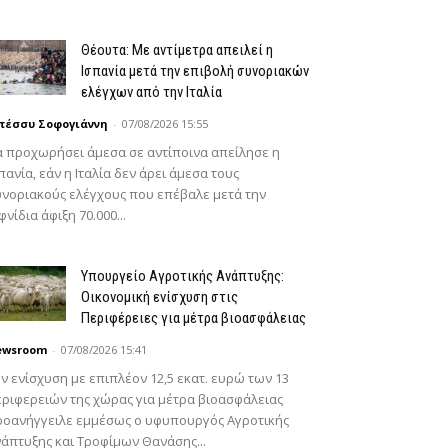
Θέουτα: Με αντίμετρα απειλεί η
Ισπανία μετά την επιβολή συνοριακών
ελέγχων από την Ιταλία
πέσσυ Σοφογιάννη
-
07/08/2026 15:55
 προχωρήσει άμεσα σε αντίποινα απείλησε η
πανία, εάν η Ιταλία δεν άρει άμεσα τους
νοριακούς ελέγχους που επέβαλε μετά την
φνίδια άφιξη 70.000...
Υπουργείο Αγροτικής Ανάπτυξης:
Οικονομική ενίσχυση στις
Περιφέρειες για μέτρα βιοασφάλειας
ewsroom
-
07/08/2026 15:41
ν ενίσχυση με επιπλέον 12,5 εκατ. ευρώ των 13
ριφερειών της χώρας για μέτρα βιοασφάλειας
ροανήγγειλε εμμέσως ο υφυπουργός Αγροτικής
άπτυξης και Τροφίμων Θανάσης...