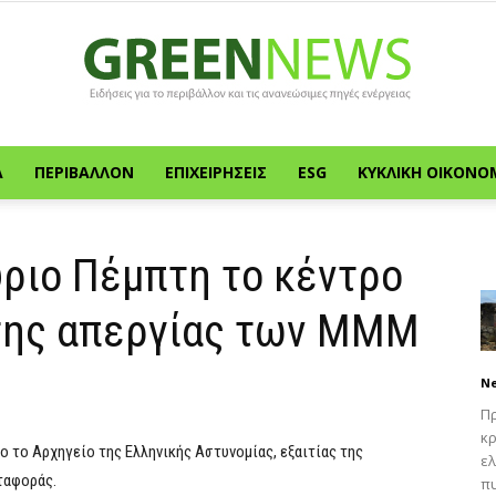
Α
ΠΕΡΙΒΆΛΛΟΝ
ΕΠΙΧΕΙΡΉΣΕΙΣ
ESG
ΚΥΚΛΙΚΉ ΟΙΚΟΝΟ
Green
ριο Πέμπτη το κέντρο
της απεργίας των ΜΜΜ
News
N
Πρ
κρ
 το Αρχηγείο της Ελληνικής Αστυνομίας, εξαιτίας της
ελ
ταφοράς.
πυ