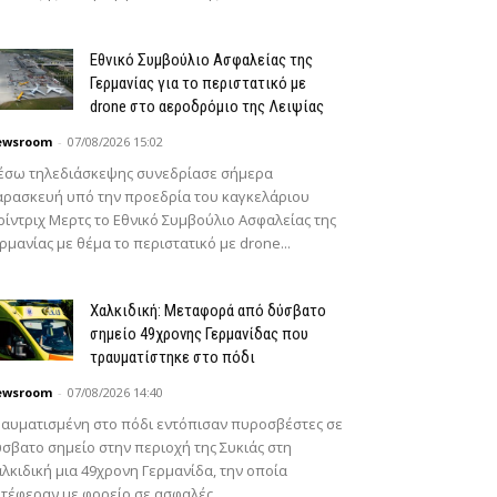
Εθνικό Συμβούλιο Ασφαλείας της
Γερμανίας για το περιστατικό με
drone στο αεροδρόμιο της Λειψίας
ewsroom
-
07/08/2026 15:02
έσω τηλεδιάσκεψης συνεδρίασε σήμερα
ρασκευή υπό την προεδρία του καγκελάριου
ίντριχ Μερτς το Εθνικό Συμβούλιο Ασφαλείας της
ρμανίας με θέμα το περιστατικό με drone...
Χαλκιδική: Μεταφορά από δύσβατο
σημείο 49χρονης Γερμανίδας που
τραυματίστηκε στο πόδι
ewsroom
-
07/08/2026 14:40
αυματισμένη στο πόδι εντόπισαν πυροσβέστες σε
σβατο σημείο στην περιοχή της Συκιάς στη
λκιδική μια 49χρονη Γερμανίδα, την οποία
τέφεραν με φορείο σε ασφαλές...