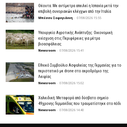
Θέουτα: Με αντίμετρα απειλεί η Ισπανία μετά την
επιβολή συνοριακών ελέγχων από την Ιταλία
Μπέσσυ Σοφογιάννη
-
07/08/2026 15:55
Υπουργείο Αγροτικής Ανάπτυξης: Οικονομική
ενίσχυση στις Περιφέρειες για μέτρα
βιοασφάλειας
Newsroom
-
07/08/2026 15:41
Εθνικό Συμβούλιο Ασφαλείας της Γερμανίας για το
περιστατικό με drone στο αεροδρόμιο της
Λειψίας
Newsroom
-
07/08/2026 15:02
Χαλκιδική: Μεταφορά από δύσβατο σημείο
49χρονης Γερμανίδας που τραυματίστηκε στο πόδι
Newsroom
-
07/08/2026 14:40