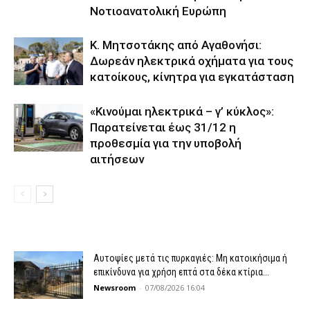
Νοτιοανατολική Ευρώπη
Κ. Μητσοτάκης από Αγαθονήσι:
Δωρεάν ηλεκτρικά οχήματα για τους
κατοίκους, κίνητρα για εγκατάσταση
«Κινούμαι ηλεκτρικά – γ’ κύκλος»:
Παρατείνεται έως 31/12 η
προθεσμία για την υποβολή
αιτήσεων
Αυτοψίες μετά τις πυρκαγιές: Μη κατοικήσιμα ή
επικίνδυνα για χρήση επτά στα δέκα κτίρια...
Newsroom
-
07/08/2026 16:04